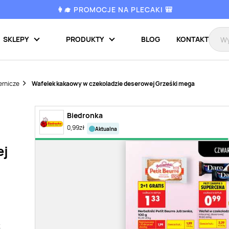
👩‍🎓 PROMOCJE NA PLECAKI 🎒
SKLEPY
PRODUKTY
BLOG
KONTAKT
ernicze
Wafelek kakaowy w czekoladzie deserowej Grześki mega
Biedronka
0,99
zł
aktualna
ej
k