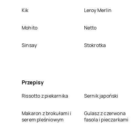
Kik
Leroy Merlin
Mohito
Netto
Sinsay
Stokrotka
Przepisy
Rissotto z piekarnika
Sernik japoński
Makaron z brokułami i
Gulasz z czerwona
serem pleśniowym
fasola i pieczarkami