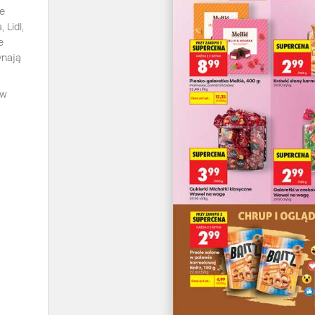
ie
 Lidl,
e
ynają
 w