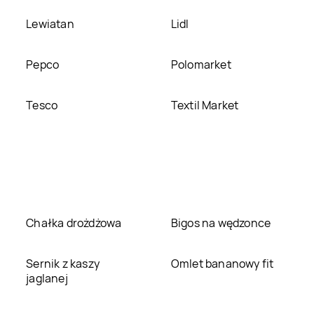
Lewiatan
Lidl
Pepco
Polomarket
Tesco
Textil Market
Chałka drożdżowa
Bigos na wędzonce
Sernik z kaszy
Omlet bananowy fit
jaglanej