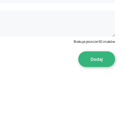
Brakuje jeszcze
50
znaków