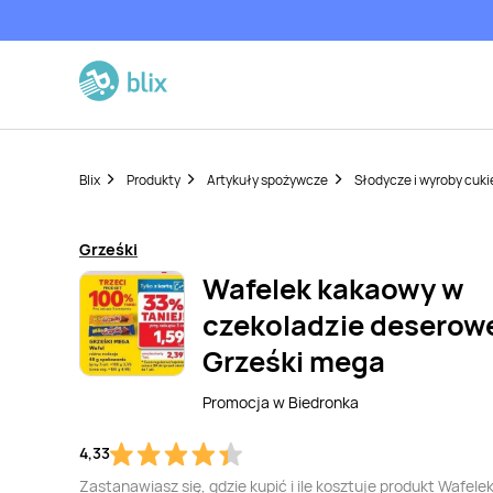
Blix
Produkty
Artykuły spożywcze
Słodycze i wyroby cuki
Grześki
Wafelek kakaowy w
czekoladzie deserow
Grześki mega
Promocja w
Biedronka
4,33
Zastanawiasz się, gdzie kupić i ile kosztuje produkt Wafele