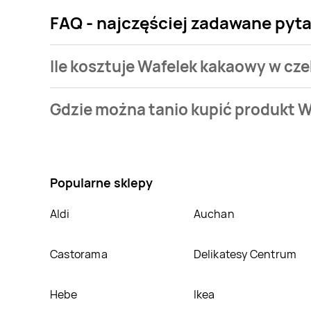
FAQ - najczęściej zadawane pyt
Ile kosztuje Wafelek kakaowy w cz
Cena produktu różni się w zależności od wybranego 
Gdzie można tanio kupić produkt 
Najtańsza oferta, jaką mamy w naszej bazie jest z si
Nie wiesz gdzie kupić produkt Wafelek kakaowy w c
Grześki mega znajduje się w atrakcyjnej cenie w sk
o promocjach w nich.
Popularne sklepy
Aldi
Auchan
Castorama
Delikatesy Centrum
Hebe
Ikea