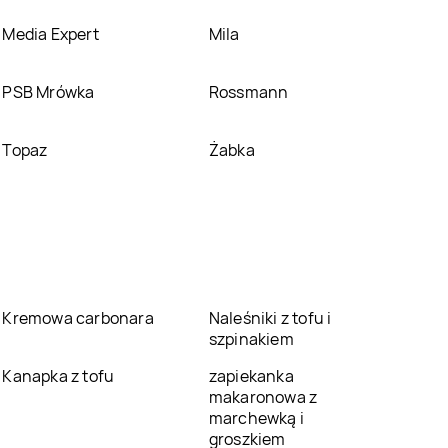
Media Expert
Mila
PSB Mrówka
Rossmann
Topaz
Żabka
Kremowa carbonara
Naleśniki z tofu i
szpinakiem
Kanapka z tofu
zapiekanka
makaronowa z
marchewką i
groszkiem