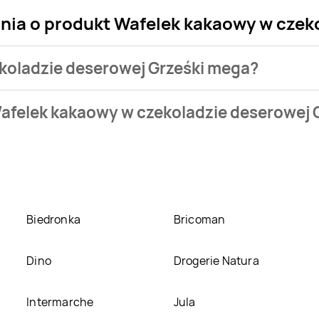
ania o produkt Wafelek kakaowy w czek
ekoladzie deserowej Grześki mega?
sklepu. Produkt Wafelek kakaowy w czekoladzie deserowej Grz
Wafelek kakaowy w czekoladzie deserowej 
eci
Biedronka
. Wafelek kakaowy w czekoladzie deserowej Grześ
zekoladzie deserowej Grześki mega w promocji? Aktualnie pro
lepach
Biedronka
. Oprócz tego produkt można kupić w innych 
Biedronka
Bricoman
Dino
Drogerie Natura
Intermarche
Jula