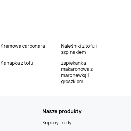
Kremowa carbonara
Naleśniki z tofu i
szpinakiem
Kanapka z tofu
zapiekanka
makaronowa z
marchewką i
groszkiem
Nasze produkty
Kupony i kody