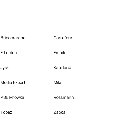
rtę
incessa znajduje się w atrakcyjnej cenie w sklepach
romocjach w nich.
Bricomarche
Carrefour
E.Leclerc
Empik
Jysk
Kaufland
Media Expert
Mila
PSB Mrówka
Rossmann
Topaz
Żabka