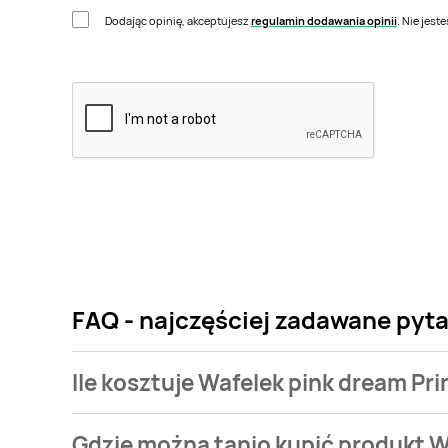
Dodając opinię, akceptujesz
regulamin dodawania opinii
. Nie jes
FAQ - najczęściej zadawane pyta
Ile kosztuje Wafelek pink dream Pr
Cena produktu różni się w zależności od wybranego s
Gdzie można tanio kupić produkt W