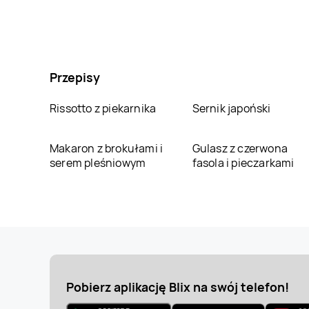
Przepisy
Rissotto z piekarnika
Sernik japoński
Makaron z brokułami i
Gulasz z czerwona
serem pleśniowym
fasola i pieczarkami
Pobierz aplikację Blix na swój telefon!