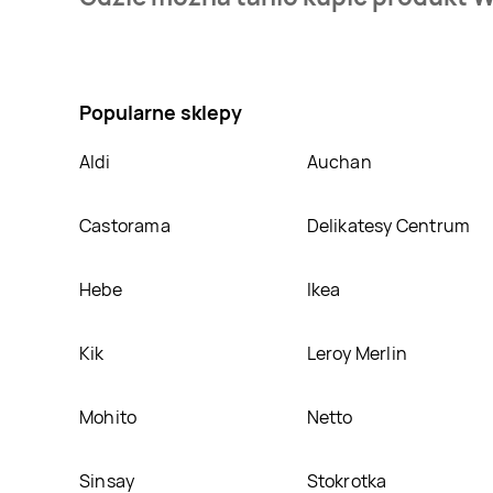
mamy w naszej bazie jest z sieci
Słoneczko
. Wafele
Nie wiesz gdzie kupić produkt Wafelek pink dream P
Słoneczko
. Oprócz tego produkt można kupić w in
Popularne sklepy
Aldi
Auchan
Castorama
Delikatesy Centrum
Hebe
Ikea
Kik
Leroy Merlin
Mohito
Netto
Sinsay
Stokrotka