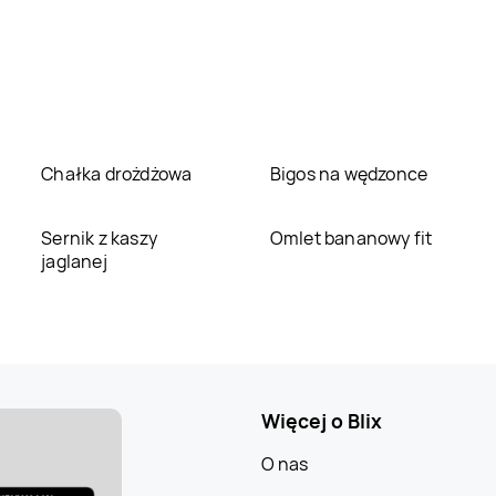
Chałka drożdżowa
Bigos na wędzonce
Sernik z kaszy
Omlet bananowy fit
jaglanej
Więcej o Blix
O nas