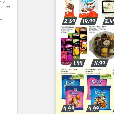
ro i
na ten
am