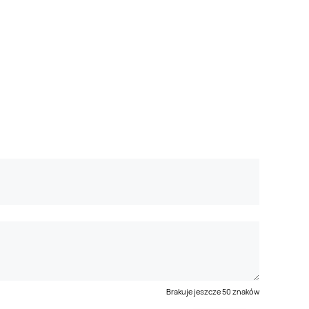
Brakuje jeszcze
50
znaków