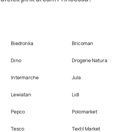
k pink dream Princessa kosztuje aktualnie 1,49 zł.
Zobacz ofe
rincessa w promocji? Aktualnie produkt Wafelek pink dream Pr
nych sklepach, jednak aktulanie nie posiadamy informacji o p
Biedronka
Bricoman
Dino
Drogerie Natura
Intermarche
Jula
Lewiatan
Lidl
Pepco
Polomarket
Tesco
Textil Market