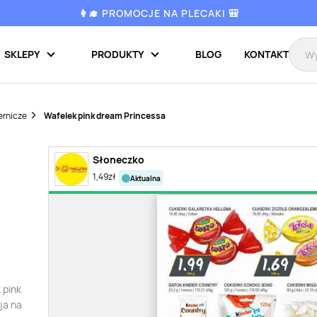
👩‍🎓 PROMOCJE NA PLECAKI 🎒
SKLEPY
PRODUKTY
BLOG
KONTAKT
ernicze
Wafelek pink dream Princessa
Słoneczko
1,49
zł
aktualna
 pink
ja na