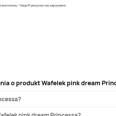
teś anonimowy - Twoje IP jest przez nas zapisywane.
nia o produkt Wafelek pink dream Prin
incessa?
klepu. Produkt Wafelek pink dream Princessa możesz kupić w pr
afelek pink dream Princessa?