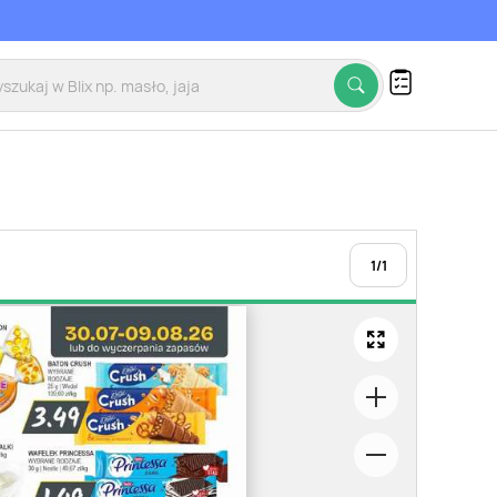
1
/
1