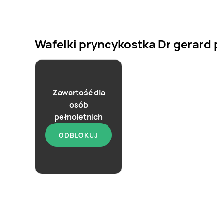
Wafelki pryncykostka Dr gerard p
Zawartość dla
osób
aktualna
pełnoletnich
Wafelki
ODBLOKUJ
Pryncykostka dr
Gerard
5,56 zł