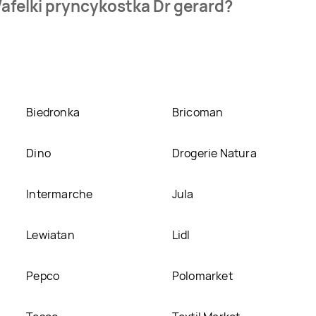
afelki pryncykostka Dr gerard?
ncykostka Dr gerard kosztuje aktualnie 5,56 zł.
Zobacz ofertę
Dr gerard w promocji? Aktualnie produkt Wafelki pryncykostka 
w innych sklepach, jednak aktulanie nie posiadamy informacji
Biedronka
Bricoman
Dino
Drogerie Natura
Intermarche
Jula
Lewiatan
Lidl
Pepco
Polomarket