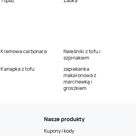
Topaz
Żabka
Kremowa carbonara
Naleśniki z tofu i
szpinakiem
Kanapka z tofu
zapiekanka
makaronowa z
marchewką i
groszkiem
Nasze produkty
Kupony i kody