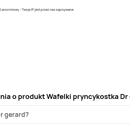
teś anonimowy - Twoje IP jest przez nas zapisywane.
nia o produkt Wafelki pryncykostka Dr
Dr gerard?
klepu. Produkt Wafelki pryncykostka Dr gerard możesz kupić w 