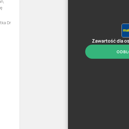
an,
tę
tka Dr
Zawartość dla o
ODBL