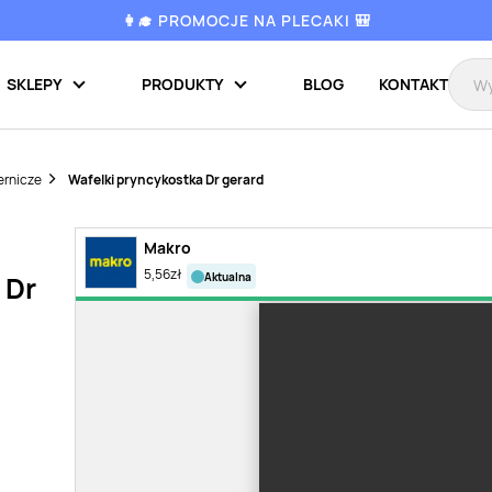
👩‍🎓 PROMOCJE NA PLECAKI 🎒
SKLEPY
PRODUKTY
BLOG
KONTAKT
ernicze
Wafelki pryncykostka Dr gerard
Makro
5,56
zł
aktualna
 Dr