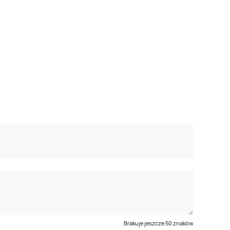
Brakuje jeszcze
50
znaków