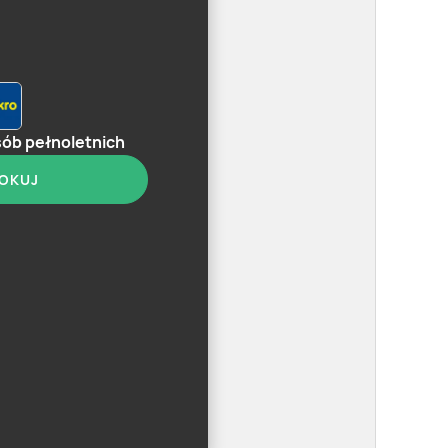
sób pełnoletnich
OKUJ