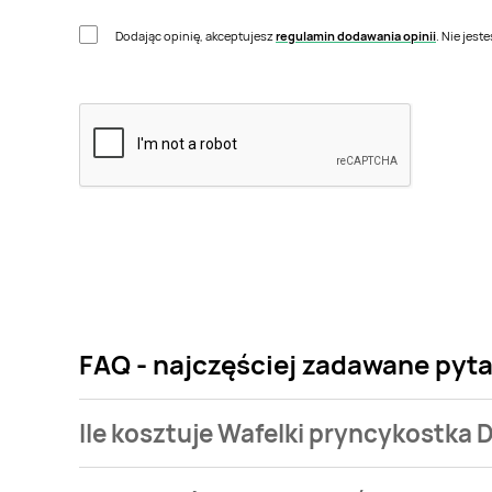
Dodając opinię, akceptujesz
regulamin dodawania opinii
. Nie jes
FAQ - najczęściej zadawane pyta
Ile kosztuje Wafelki pryncykostka 
Cena produktu różni się w zależności od wybranego s