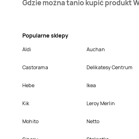
Gdzie można tanio kupić produkt W
mamy w naszej bazie jest z sieci
Makro
. Wafelki pry
Nie wiesz gdzie kupić produkt Wafelki pryncykostka 
sklepach
Makro
. Oprócz tego produkt można kupić 
Popularne sklepy
Aldi
Auchan
Castorama
Delikatesy Centrum
Hebe
Ikea
Kik
Leroy Merlin
Mohito
Netto