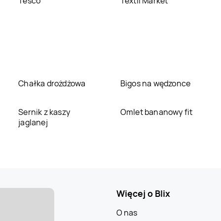
Tesco
Textil Market
Chałka drożdżowa
Bigos na wędzonce
Sernik z kaszy
Omlet bananowy fit
jaglanej
Więcej o Blix
O nas