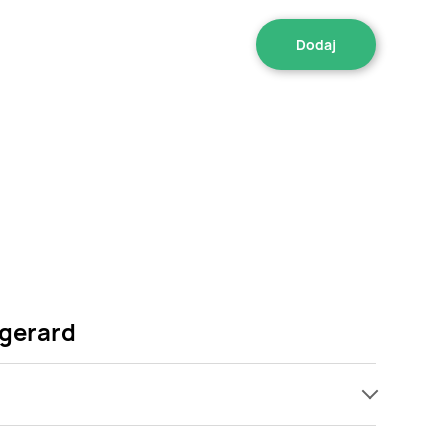
 gerard
promocji już od 5,56 zł. Najtańsza oferta, jaką