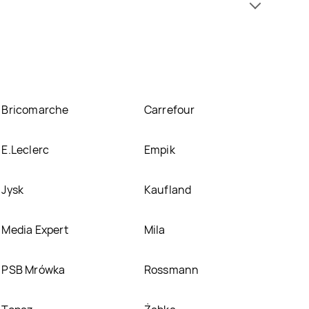
Dr gerard znajduje się w atrakcyjnej cenie w
 o promocjach w nich.
Bricomarche
Carrefour
E.Leclerc
Empik
Jysk
Kaufland
Media Expert
Mila
PSB Mrówka
Rossmann