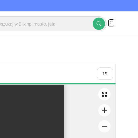
1
/
1