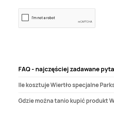
FAQ - najczęściej zadawane pyta
Ile kosztuje Wiertło specjalne Park
Cena produktu różni się w zależności od wybranego
Gdzie można tanio kupić produkt W
specjalne Parkside kosztuje od 15 zł do 29,99 zł.
Wiertło specjalne Parkside aktualnie nie występuje