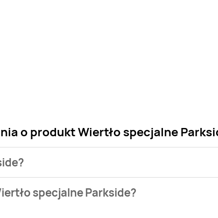
nia o produkt Wiertło specjalne Parks
side?
 sklepu. Niestety nie posiadamy danych o aktualnych promocj
iertło specjalne Parkside?
 w bazie naszych gazetek promocyjnych. Nie martw się! Gdy ty