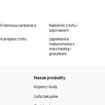
Kremowa carbonara
Naleśniki z tofu i
szpinakiem
Kanapka z tofu
zapiekanka
makaronowa z
marchewką i
groszkiem
Nasze produkty
Kupony i kody
Lista zakupów