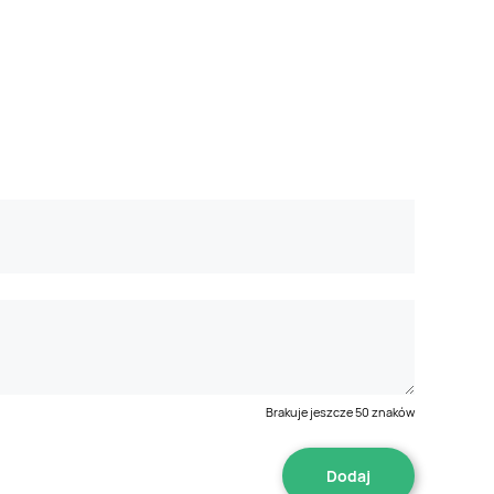
Brakuje jeszcze
50
znaków