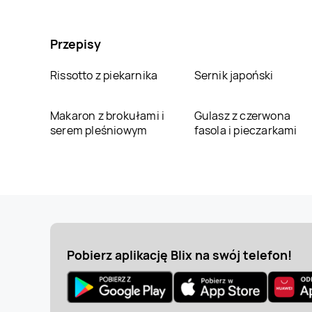
Przepisy
Rissotto z piekarnika
Sernik japoński
Makaron z brokułami i
Gulasz z czerwona
serem pleśniowym
fasola i pieczarkami
Pobierz aplikację Blix na swój telefon!