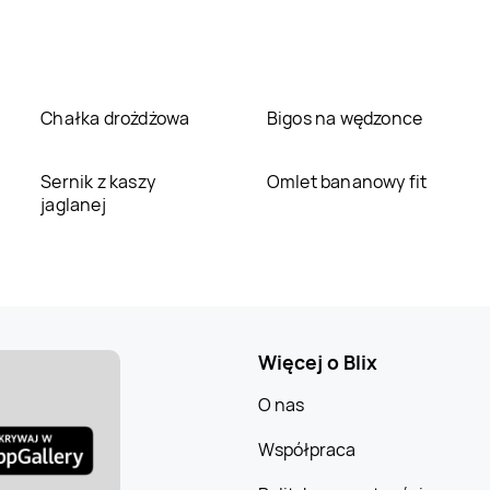
Chałka drożdżowa
Bigos na wędzonce
Sernik z kaszy
Omlet bananowy fit
jaglanej
Więcej o Blix
O nas
Współpraca