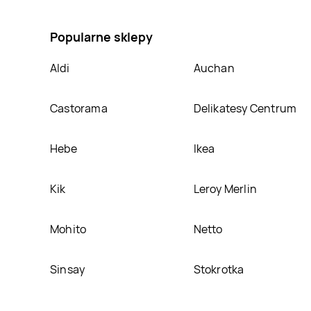
specjalne Parkside, umieścimy ją na naszej stronie
Popularne sklepy
Aldi
Auchan
Castorama
Delikatesy Centrum
Hebe
Ikea
Kik
Leroy Merlin
Mohito
Netto
Sinsay
Stokrotka