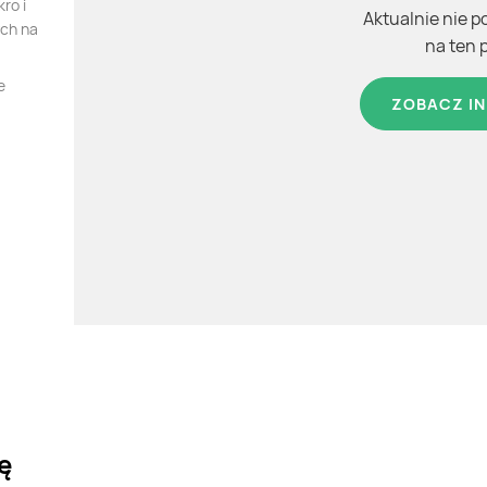
ro i
Aktualnie nie p
ych na
na ten 
e
ZOBACZ IN
ę