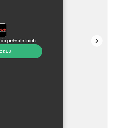
sób pełnoletnich
OKUJ