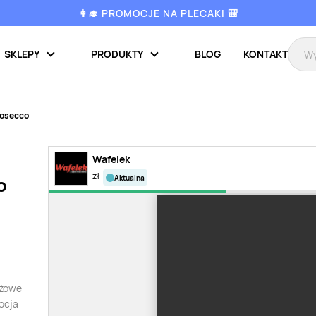
👩‍🎓 PROMOCJE NA PLECAKI 🎒
SKLEPY
PRODUKTY
BLOG
KONTAKT
rosecco
Wafelek
zł
aktualna
o
óżowe
ocja