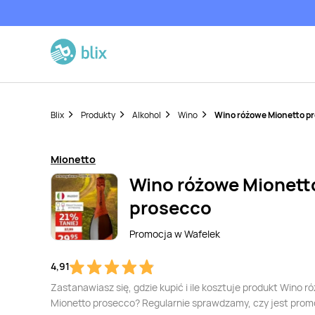
Blix
Produkty
Alkohol
Wino
Wino różowe Mionetto p
Mionetto
Wino różowe Mionett
prosecco
Promocja w
Wafelek
4,91
Zastanawiasz się, gdzie kupić i ile kosztuje produkt Wino r
Mionetto prosecco? Regularnie sprawdzamy, czy jest prom