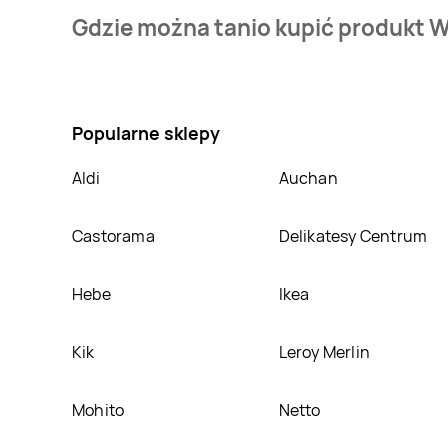
Cena produktu różni się w zależności od wybranego 
Gdzie można tanio kupić produkt 
oferta, jaką mamy w naszej bazie jest z sieci
Wafele
Nie wiesz gdzie kupić produkt Wino różowe Mionetto
sklepach
Wafelek
,
Netto
. Oprócz tego produkt moż
Popularne sklepy
Aldi
Auchan
Castorama
Delikatesy Centrum
Hebe
Ikea
Kik
Leroy Merlin
Mohito
Netto