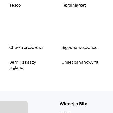
Tesco
Textil Market
Chałka drożdżowa
Bigos na wędzonce
Sernik z kaszy
Omlet bananowy fit
jaglanej
Więcej o Blix