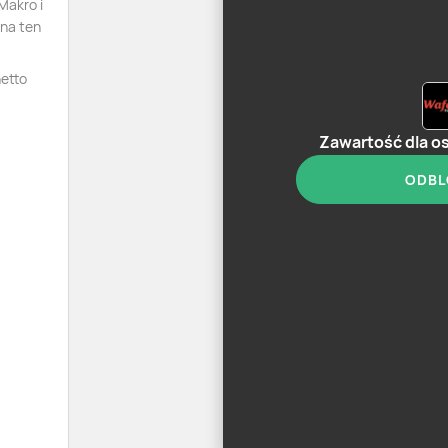
Makro i
 na ten
netto
Zawartość dla o
ODBL