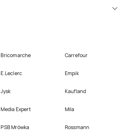
 promocji już od 13,99 zł do 34,99 zł. Najtańsza
Zobacz ofertę
o prosecco znajduje się w atrakcyjnej cenie w
nformacji o promocjach w nich.
Bricomarche
Carrefour
E.Leclerc
Empik
Jysk
Kaufland
Media Expert
Mila
PSB Mrówka
Rossmann