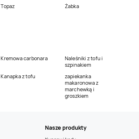
Topaz
Żabka
Kremowa carbonara
Naleśniki z tofu i
szpinakiem
Kanapka z tofu
zapiekanka
makaronowa z
marchewką i
groszkiem
Nasze produkty