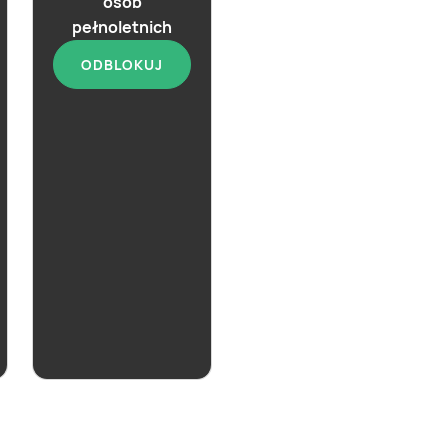
osób
pełnoletnich
ODBLOKUJ
aktualna
Wino różowe Fresco
13,99 zł