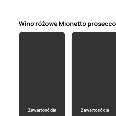
Wino różowe Mionetto prosecco p
aktualna
Wino różowe Dorato
Zawartość dla
Zawartość dla
Rose