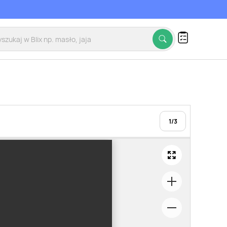
1
/
3