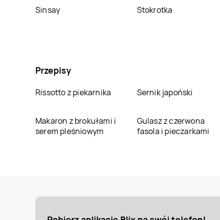
Sinsay
Stokrotka
Przepisy
Rissotto z piekarnika
Sernik japoński
Makaron z brokułami i
Gulasz z czerwona
serem pleśniowym
fasola i pieczarkami
Pobierz aplikację Blix na swój telefon!