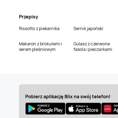
Przepisy
Rissotto z piekarnika
Sernik japoński
Makaron z brokułami i
Gulasz z czerwona
serem pleśniowym
fasola i pieczarkami
Pobierz aplikację Blix na swój telefon!