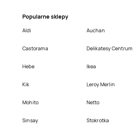
kolorowania, umieścimy ją na naszej stronie
Popularne sklepy
Aldi
Auchan
Castorama
Delikatesy Centrum
Hebe
Ikea
Kik
Leroy Merlin
Mohito
Netto
Sinsay
Stokrotka