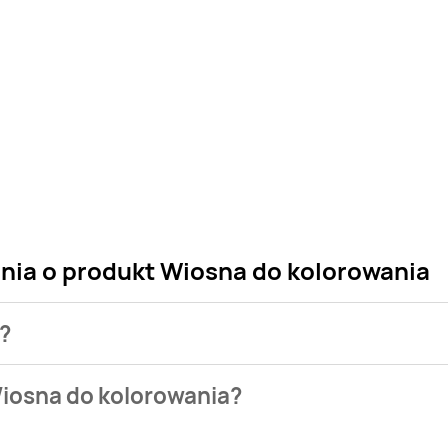
ania o produkt Wiosna do kolorowania
?
 sklepu. Niestety nie posiadamy danych o aktualnych promocj
Wiosna do kolorowania?
azie naszych gazetek promocyjnych. Nie martw się! Gdy tylko 