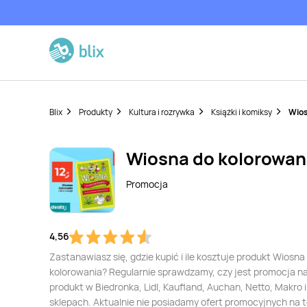
Blix
Produkty
Kultura i rozrywka
Książki i komiksy
Wios
Wiosna do kolorowan
Promocja
4,56
Zastanawiasz się, gdzie kupić i ile kosztuje produkt Wiosna
kolorowania? Regularnie sprawdzamy, czy jest promocja n
produkt w Biedronka, Lidl, Kaufland, Auchan, Netto, Makro i
sklepach. Aktualnie nie posiadamy ofert promocyjnych na 