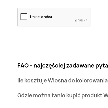
FAQ - najczęściej zadawane pyt
Ile kosztuje Wiosna do kolorowania
Cena produktu różni się w zależności od wybranego
Gdzie można tanio kupić produkt 
kolorowania kosztuje od 4,99 zł do 12 zł.
Wiosna do kolorowania aktualnie nie występuje w b