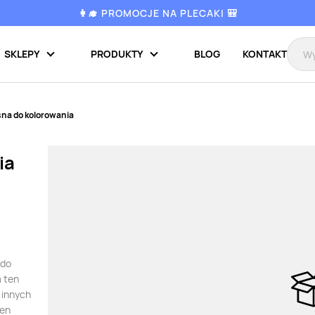
👩‍🎓 PROMOCJE NA PLECAKI 🎒
SKLEPY
PRODUKTY
BLOG
KONTAKT
na do kolorowania
ia
 do
a ten
 innych
ten