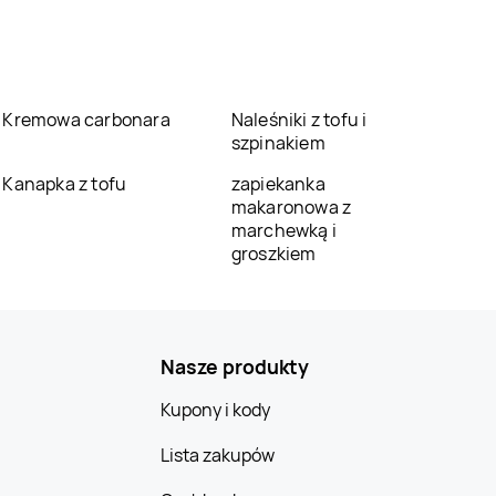
Kremowa carbonara
Naleśniki z tofu i
szpinakiem
Kanapka z tofu
zapiekanka
makaronowa z
marchewką i
groszkiem
Nasze produkty
Kupony i kody
Lista zakupów