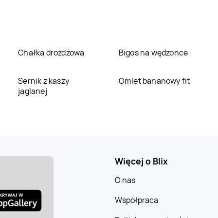
Chałka drożdżowa
Bigos na wędzonce
Sernik z kaszy
Omlet bananowy fit
jaglanej
Więcej o Blix
O nas
Współpraca