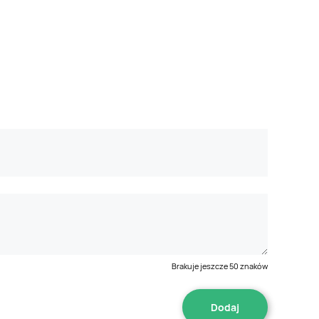
Brakuje jeszcze
50
znaków