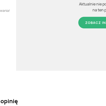
Aktualnie nie p
na ten 
owania!
ZOBACZ IN
 opinię