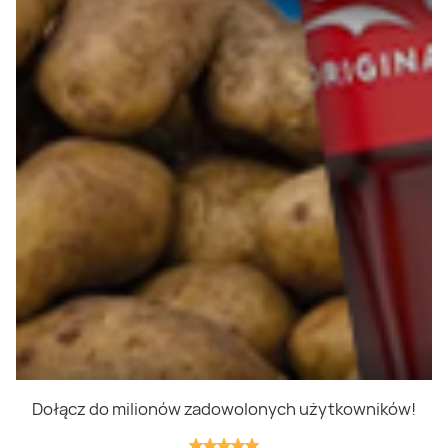
Polityka prywatności
Polityka cookies
Regulamin
OWR
Kontakt
Nasze produkty
Kupony i kody
Lista zakupów
Cashback
Blix Ukraine
Dołącz do milionów zadowolonych użytkowników!
Niedziele handlowe