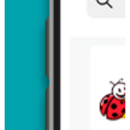
Brakuje jeszcze
50
znaków
Dodając opinię, akceptujesz
regulamin dodawania opinii
. Nie jesteś
anonimowy - Twoje IP jest przez nas zapisywane.