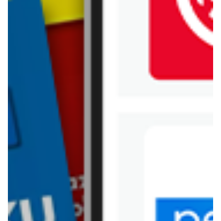
Jysk
Kaufland
Kik
Leroy Merlin
Lewiatan
Lidl
Media Expert
Mila
Mohito
Netto
Pepco
Polomarket
PSB Mrówka
Rossmann
Sinsay
Stokrotka