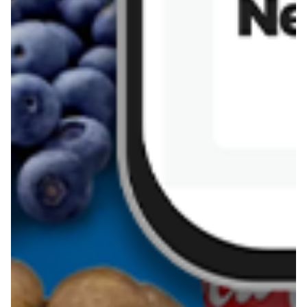
Sernik z kaszy jaglanej
Omlet bananowy fit
Kanapka z tofu
zapiekanka
makaronowa z
marchewką i groszkiem
Pobierz aplikację Blix na swój telefon!
Więcej o Blix
O nas
Współpraca