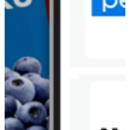
Tesco
Textil Market
Topaz
Żabka
Przepisy
Rissotto z piekarnika
Sernik japoński
Chałka drożdżowa
Bigos na wędzonce
Kremowa carbonara
Naleśniki z tofu i
szpinakiem
Makaron z brokułami i
Gulasz z czerwona
serem pleśniowym
fasola i pieczarkami