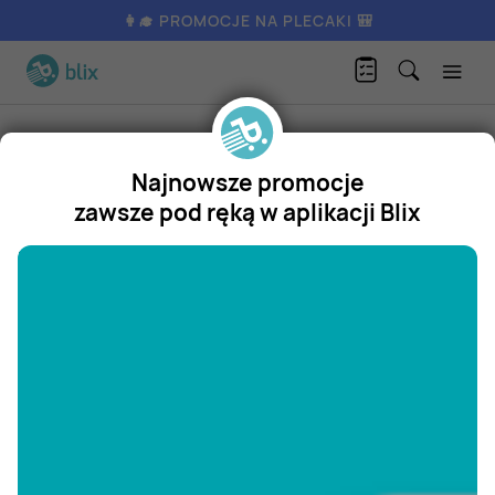
👩‍🎓 PROMOCJE NA PLECAKI 🎒
Produkty
AGD / RTV
AGD
Wkład filtrujący unimax Dafi
Najnowsze promocje
Wkład filtrujący unimax Dafi
zawsze pod ręką w aplikacji Blix
Promocja
"/>
Aktualnie nie posiadamy oferty
na ten produkt.
ZOBACZ INNE OFERTY