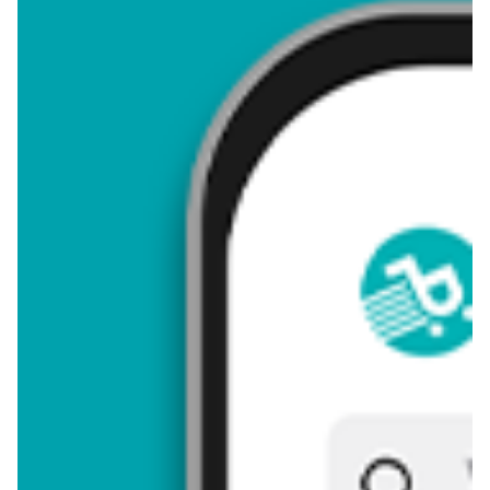
4,30
Zastanawiasz się, gdzie kupić i ile kosztuje produkt Wkład
filtrujący unimax Dafi? Regularnie sprawdzamy, czy jest
promocja na ten produkt w Biedronka, Lidl, Kaufland, Auchan,
Netto, Makro i innych sklepach. Aktualnie nie posiadamy ofert
promocyjnych na ten produkt.
Przeglądaj podobne oferty promocyjne do Wkład filtrujący
unimax Dafi!
Wkład filtrujący unimax - zostaw opinię
Oceny (9), Opinie (0)
Zostaw pierwszy komentarz