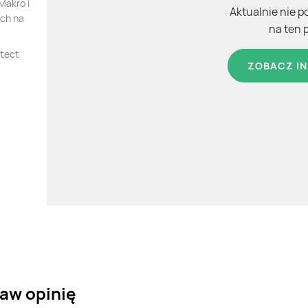
Makro i
Aktualnie nie p
ych na
na ten 
otect
ZOBACZ IN
taw opinię