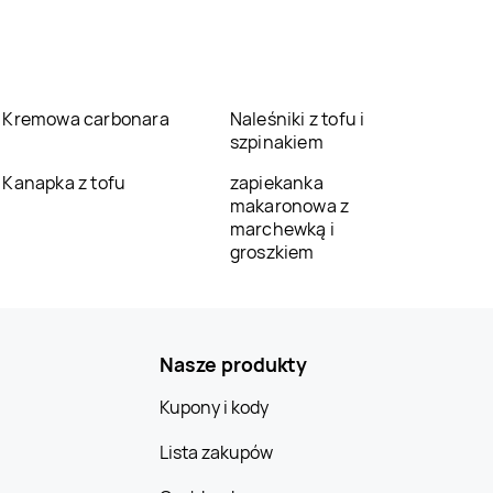
Kremowa carbonara
Naleśniki z tofu i
szpinakiem
Kanapka z tofu
zapiekanka
makaronowa z
marchewką i
groszkiem
Nasze produkty
Kupony i kody
Lista zakupów