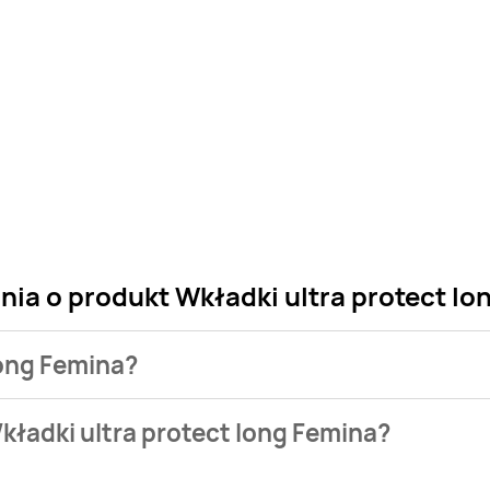
nia o produkt Wkładki ultra protect lo
long Femina?
 sklepu. Niestety nie posiadamy danych o aktualnych promocja
kładki ultra protect long Femina?
stępuje w bazie naszych gazetek promocyjnych. Nie martw się!