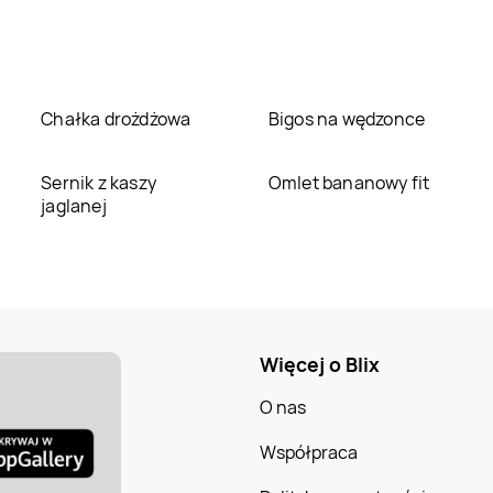
Chałka drożdżowa
Bigos na wędzonce
Sernik z kaszy
Omlet bananowy fit
jaglanej
Więcej o Blix
O nas
Współpraca