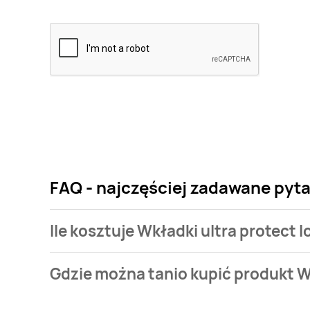
FAQ - najczęściej zadawane pyta
Ile kosztuje Wkładki ultra protect 
Cena produktu różni się w zależności od wybranego
Gdzie można tanio kupić produkt W
protect long Femina kosztuje od 4,49 zł do 4,99 zł.
Wkładki ultra protect long Femina aktualnie nie wy