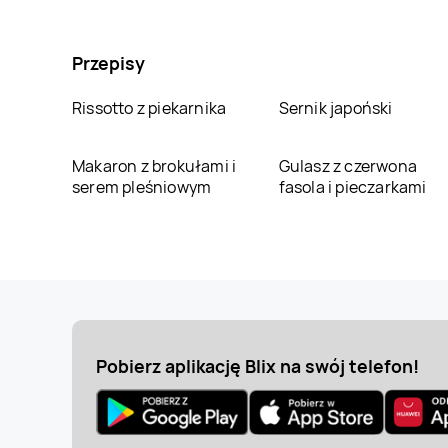
Przepisy
Rissotto z piekarnika
Sernik japoński
Makaron z brokułami i
Gulasz z czerwona
serem pleśniowym
fasola i pieczarkami
Pobierz aplikację Blix na swój telefon!