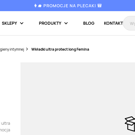
👩‍🎓 PROMOCJE NA PLECAKI 🎒
SKLEPY
PRODUKTY
BLOG
KONTAKT
igieny intymnej
Wkładki ultra protect long Femina
 ultra
omocja