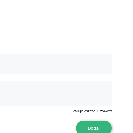
Brakuje jeszcze
50
znaków