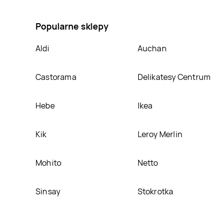
ultra protect long Femina, umieścimy ją na naszej s
Popularne sklepy
Aldi
Auchan
Castorama
Delikatesy Centrum
Hebe
Ikea
Kik
Leroy Merlin
Mohito
Netto
Sinsay
Stokrotka