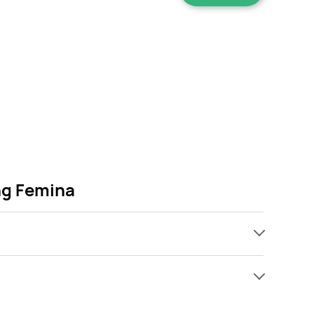
ng Femina
ch, jednak wśród archiwalnych ofert Wkładki ultra
 Gdy tylko pojawi się ciekawa promocja na Wkładki