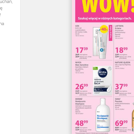
Auchan,
tę
!
ana