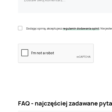
Dodając opinię, akceptujesz
regulamin dodawania opinii
. Nie jes
FAQ - najczęściej zadawane pyt