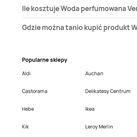
Ile kosztuje Woda perfumowana Ver
Cena produktu różni się w zależności od wybranego
Gdzie można tanio kupić produkt 
oferta, jaką mamy w naszej bazie jest z sieci
Hebe
. 
Nie wiesz gdzie kupić produkt Woda perfumowana Ve
atrakcyjnej cenie w sklepach
Hebe
. Oprócz tego pr
Popularne sklepy
Aldi
Auchan
Castorama
Delikatesy Centrum
Hebe
Ikea
Kik
Leroy Merlin