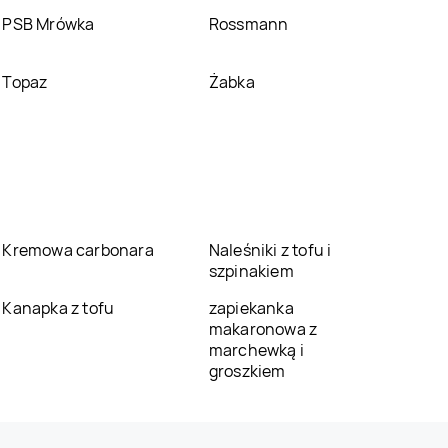
PSB Mrówka
Rossmann
Topaz
Żabka
Kremowa carbonara
Naleśniki z tofu i
szpinakiem
Kanapka z tofu
zapiekanka
makaronowa z
marchewką i
groszkiem