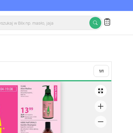
1
/
1