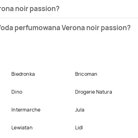
ona noir passion?
 sklepu. Produkt Woda perfumowana Verona noir passion możes
Woda perfumowana Verona noir passion?
Woda perfumowana Verona noir passion kosztuje aktualnie 69,
rona noir passion w promocji? Aktualnie produkt Woda perfu
odukt można kupić w innych sklepach, jednak aktulanie nie p
Biedronka
Bricoman
Dino
Drogerie Natura
Intermarche
Jula
Lewiatan
Lidl