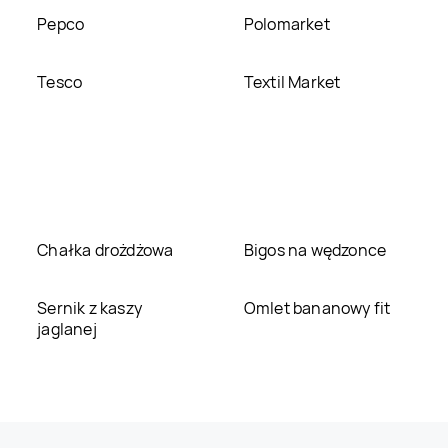
Pepco
Polomarket
Tesco
Textil Market
Chałka drożdżowa
Bigos na wędzonce
Sernik z kaszy
Omlet bananowy fit
jaglanej