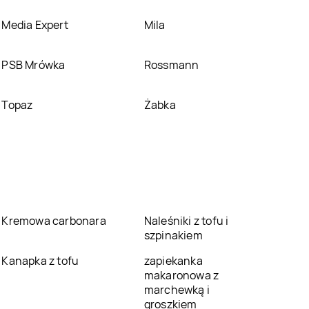
Media Expert
Mila
PSB Mrówka
Rossmann
Topaz
Żabka
Kremowa carbonara
Naleśniki z tofu i
szpinakiem
Kanapka z tofu
zapiekanka
makaronowa z
marchewką i
groszkiem