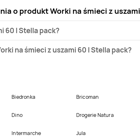
ia o produkt Worki na śmieci z uszami 
i 60 l Stella pack?
klepu. Produkt Worki na śmieci z uszami 60 l Stella pack możes
rki na śmieci z uszami 60 l Stella pack?
a śmieci z uszami 60 l Stella pack kosztuje aktualnie 9 zł.
Zoba
mi 60 l Stella pack w promocji? Aktualnie produkt Worki na śmi
odukt można kupić w innych sklepach, jednak aktulanie nie p
Biedronka
Bricoman
Dino
Drogerie Natura
Intermarche
Jula