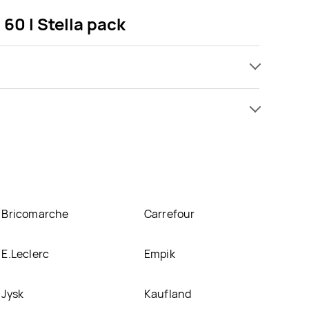
60 l Stella pack
z kupić w promocji już od 9 zł. Najtańsza oferta,
cz ofertę
eci z uszami 60 l Stella pack znajduje się w
osiadamy informacji o promocjach w nich.
Bricomarche
Carrefour
E.Leclerc
Empik
Jysk
Kaufland