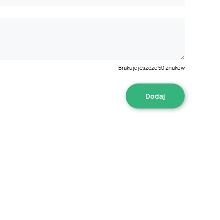
Brakuje jeszcze
50
znaków