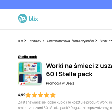
Blix
Produkty
Chemia domowa i środki czystości
Środki c
Stella pack
Worki na śmieci z us
60 l Stella pack
Promocja w
Dealz
4,99
Zastanawiasz się, gdzie kupić i ile kosztuje produkt Worki n
śmieci z uszami 60 l Stella pack? Regularnie sprawdzamy, c