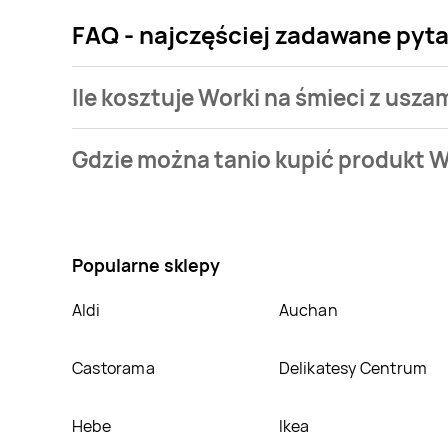
FAQ - najczęściej zadawane pytan
Ile kosztuje Worki na śmieci z uszam
Cena produktu różni się w zależności od wybranego s
Gdzie można tanio kupić produkt Wo
jaką mamy w naszej bazie jest z sieci
Dealz
. Worki n
Nie wiesz gdzie kupić produkt Worki na śmieci z usza
atrakcyjnej cenie w sklepach
Dealz
. Oprócz tego pr
Popularne sklepy
Aldi
Auchan
Castorama
Delikatesy Centrum
Hebe
Ikea