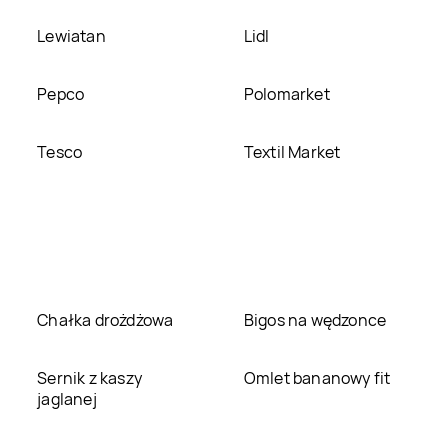
Lewiatan
Lidl
Pepco
Polomarket
Tesco
Textil Market
Chałka drożdżowa
Bigos na wędzonce
Sernik z kaszy
Omlet bananowy fit
jaglanej