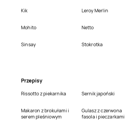
Kik
Leroy Merlin
Mohito
Netto
Sinsay
Stokrotka
Przepisy
Rissotto z piekarnika
Sernik japoński
Makaron z brokułami i
Gulasz z czerwona
serem pleśniowym
fasola i pieczarkami