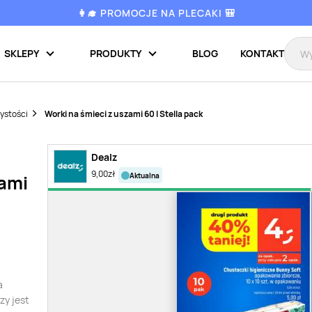
👩‍🎓 PROMOCJE NA PLECAKI 🎒
SKLEPY
PRODUKTY
BLOG
KONTAKT
zystości
Worki na śmieci z uszami 60 l Stella pack
Dealz
9,00
zł
aktualna
zami
a
zy jest