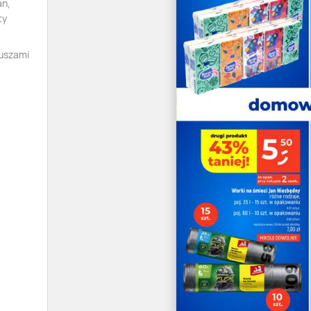
an,
ty
 uszami