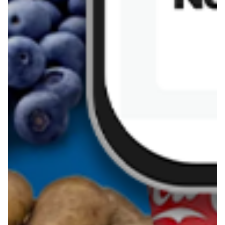
Kanapka z tofu
zapiekanka
makaronowa z
marchewką i groszkiem
Pobierz aplikację Blix na swój telefon!
Więcej o Blix
O nas
Współpraca
Polityka prywatności