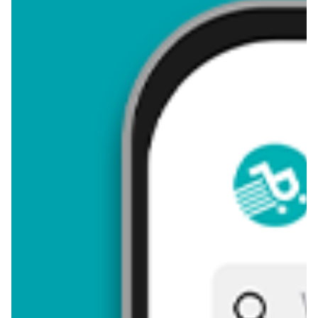
4,56
Zastanawiasz się, gdzie kupić i ile kosztuje produkt Wywrotka?
Regularnie sprawdzamy, czy jest promocja na ten produkt w
Biedronka, Lidl, Kaufland, Auchan, Netto, Makro i innych
sklepach. Aktualnie nie posiadamy ofert promocyjnych na ten
produkt.
Przeglądaj podobne oferty promocyjne do Wywrotka!
Wywrotka - zostaw opinię
Oceny (14), Opinie (0)
Zostaw pierwszy komentarz