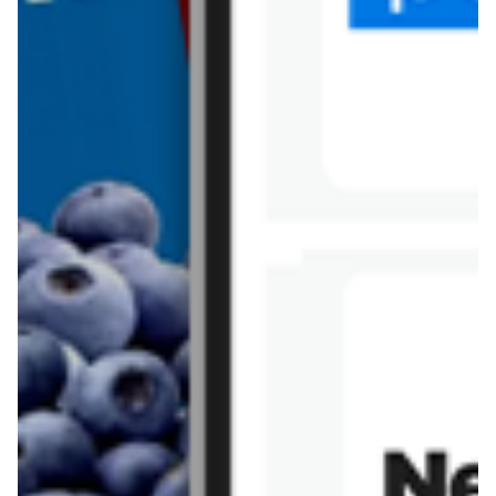
Tesco
Textil Market
Topaz
Żabka
Przepisy
Rissotto z piekarnika
Sernik japoński
Chałka drożdżowa
Bigos na wędzonce
Kremowa carbonara
Naleśniki z tofu i
szpinakiem
Makaron z brokułami i
Gulasz z czerwona
serem pleśniowym
fasola i pieczarkami
Sernik z kaszy jaglanej
Omlet bananowy fit