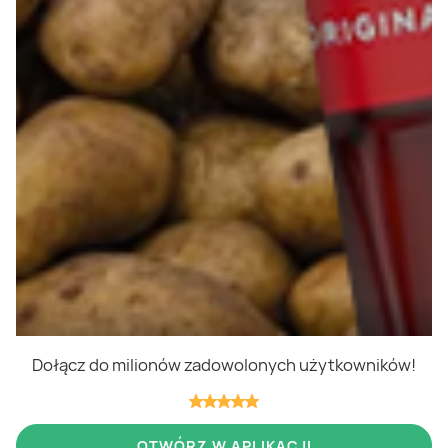
Polityka cookies
Regulamin
OWR
Kontakt
Nasze produkty
Kupony i kody
Lista zakupów
Cashback
Blix Ukraine
Dołącz do milionów zadowolonych użytkowników!
Niedziele handlowe
OTWÓRZ W APLIKACJI