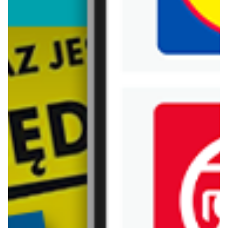
Biedronka
Bricoman
Bricomarche
Carrefour
Castorama
Delikatesy Centrum
Dino
Drogerie Natura
E.Leclerc
Empik
Hebe
Ikea
Intermarche
Jula
Jysk
Kaufland