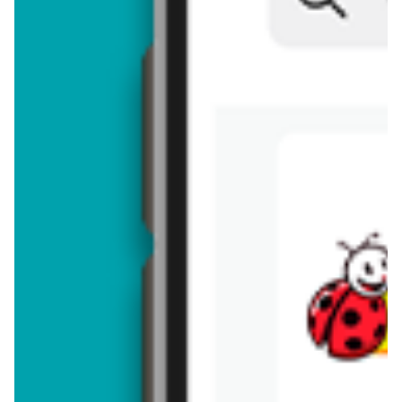
Brakuje jeszcze
50
znaków
Dodając opinię, akceptujesz
regulamin dodawania opinii
. Nie jesteś
anonimowy - Twoje IP jest przez nas zapisywane.