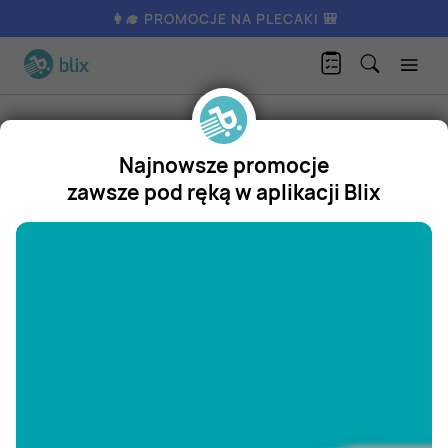
👩‍🎓 PROMOCJE NA PLECAKI 🎒
Produkty
Kultura i rozrywka
Książki i komiksy
Wywrotka
Najnowsze promocje
Wywrotka
zawsze pod ręką w aplikacji Blix
Promocja
"/>
Aktualnie nie posiadamy oferty
na ten produkt.
ZOBACZ INNE OFERTY