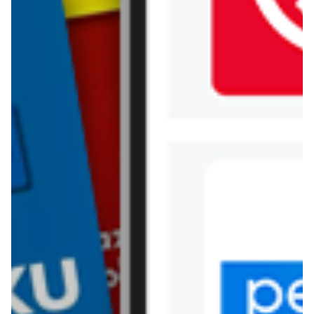
Kik
Leroy Merlin
Lewiatan
Lidl
Media Expert
Mila
Mohito
Netto
Pepco
Polomarket
PSB Mrówka
Rossmann
Sinsay
Stokrotka