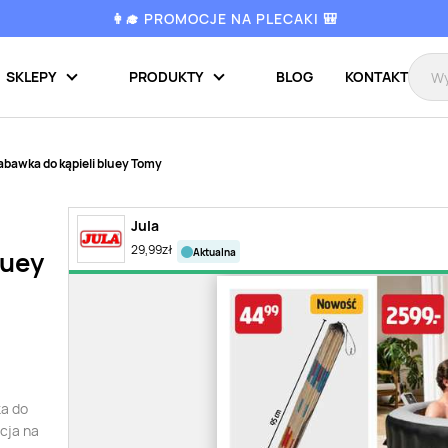
👩‍🎓 PROMOCJE NA PLECAKI 🎒
SKLEPY
PRODUKTY
BLOG
KONTAKT
abawka do kąpieli bluey Tomy
Jula
29,99
zł
aktualna
luey
ka do
cja na