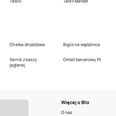
Tesco
Textil Market
Chałka drożdżowa
Bigos na wędzonce
Sernik z kaszy
Omlet bananowy fit
jaglanej
Więcej o Blix
O nas