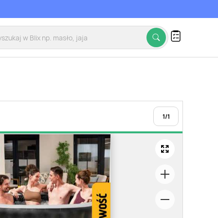
1
/
1