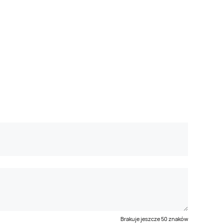
Brakuje jeszcze
50
znaków