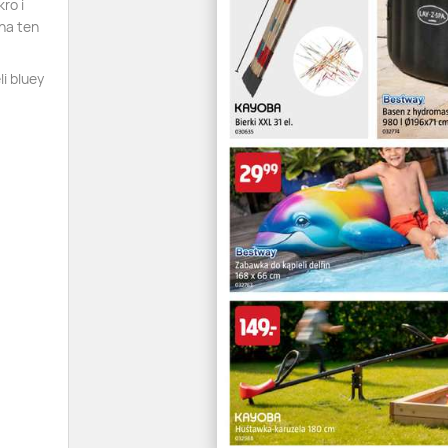
ro i
na ten
i bluey