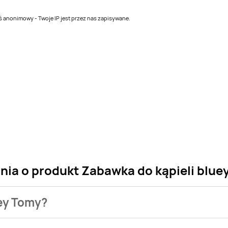
teś anonimowy - Twoje IP jest przez nas zapisywane.
nia o produkt Zabawka do kąpieli blue
uey Tomy?
sklepu. Produkt Zabawka do kąpieli bluey Tomy możesz kupić w 