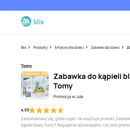
Blix
Produkty
Artykuły dla dzieci
Zabawki dla dzieci
Z
Tomy
Zabawka do kąpieli b
Tomy
Promocja w
Jula
4,53
Zastanawiasz się, gdzie kupić i ile kosztuje produkt Zabaw
kąpieli bluey Tomy? Regularnie sprawdzamy, czy jest promo