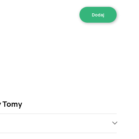
y Tomy
promocji już od 29,99 zł. Najtańsza oferta, jaką