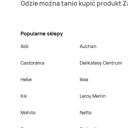
Gdzie można tanio kupić produkt Z
mamy w naszej bazie jest z sieci
Jula
. Zabawka do ką
Nie wiesz gdzie kupić produkt Zabawka do kąpieli b
sklepach
Jula
. Oprócz tego produkt można kupić w 
Popularne sklepy
Aldi
Auchan
Castorama
Delikatesy Centrum
Hebe
Ikea
Kik
Leroy Merlin
Mohito
Netto