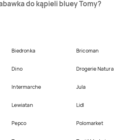
abawka do kąpieli bluey Tomy?
pieli bluey Tomy kosztuje aktualnie 29,99 zł.
Zobacz ofertę
luey Tomy w promocji? Aktualnie produkt Zabawka do kąpieli bl
innych sklepach, jednak aktulanie nie posiadamy informacji o
Biedronka
Bricoman
Dino
Drogerie Natura
Intermarche
Jula
Lewiatan
Lidl
Pepco
Polomarket