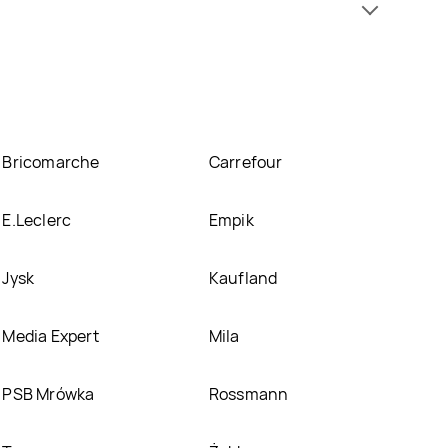
uey Tomy znajduje się w atrakcyjnej cenie w
 promocjach w nich.
Bricomarche
Carrefour
E.Leclerc
Empik
Jysk
Kaufland
Media Expert
Mila
PSB Mrówka
Rossmann