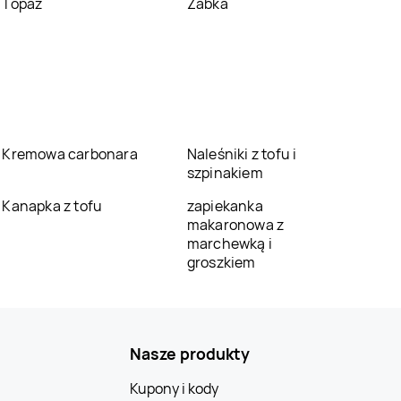
Topaz
Żabka
Kremowa carbonara
Naleśniki z tofu i
szpinakiem
Kanapka z tofu
zapiekanka
makaronowa z
marchewką i
groszkiem
Nasze produkty
Kupony i kody