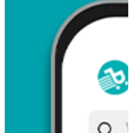
4,91
Zastanawiasz się, gdzie kupić i ile kosztuje produkt Zapalarka?
Regularnie sprawdzamy, czy jest promocja na ten produkt w
Biedronka, Lidl, Kaufland, Auchan, Netto, Makro i innych
sklepach. Aktualnie nie posiadamy ofert promocyjnych na ten
produkt.
Przeglądaj podobne oferty promocyjne do Zapalarka!
Zapalarka - zostaw opinię
Oceny (6), Opinie (0)
Zostaw pierwszy komentarz