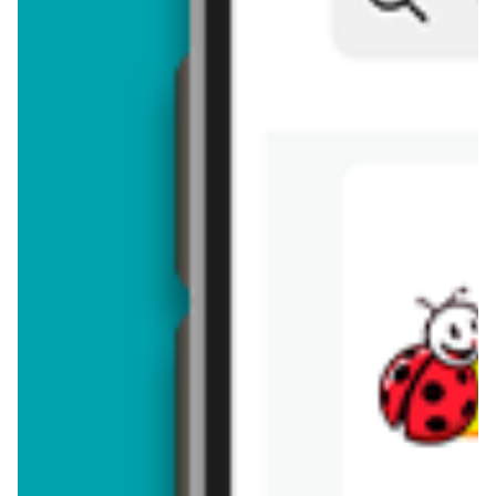
Brakuje jeszcze
50
znaków
Dodając opinię, akceptujesz
regulamin dodawania opinii
. Nie jesteś
anonimowy - Twoje IP jest przez nas zapisywane.