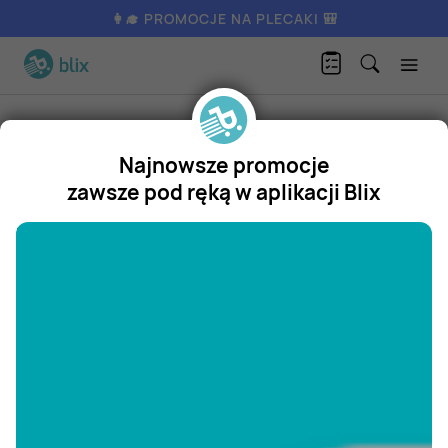
👩‍🎓 PROMOCJE NA PLECAKI 🎒
Produkty
Dom i ogród
Kuchnia i jadalnia
Zapalarka
Najnowsze promocje
Zapalarka
zawsze pod ręką w aplikacji Blix
Promocja
"/>
Aktualnie nie posiadamy oferty
na ten produkt.
ZOBACZ INNE OFERTY