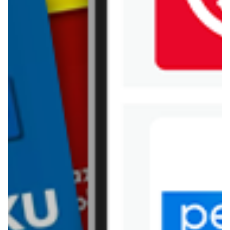
Kik
Leroy Merlin
Lewiatan
Lidl
Media Expert
Mila
Mohito
Netto
Pepco
Polomarket
PSB Mrówka
Rossmann
Sinsay
Stokrotka