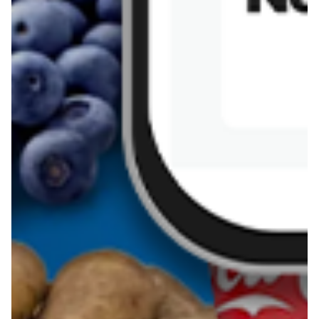
Kanapka z tofu
zapiekanka
makaronowa z
marchewką i groszkiem
Pobierz aplikację Blix na swój telefon!
Więcej o Blix
O nas
Współpraca
Polityka prywatności