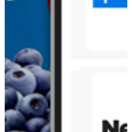
Tesco
Textil Market
Topaz
Żabka
Przepisy
Rissotto z piekarnika
Sernik japoński
Chałka drożdżowa
Bigos na wędzonce
Kremowa carbonara
Naleśniki z tofu i
szpinakiem
Makaron z brokułami i
Gulasz z czerwona
serem pleśniowym
fasola i pieczarkami
Sernik z kaszy jaglanej
Omlet bananowy fit