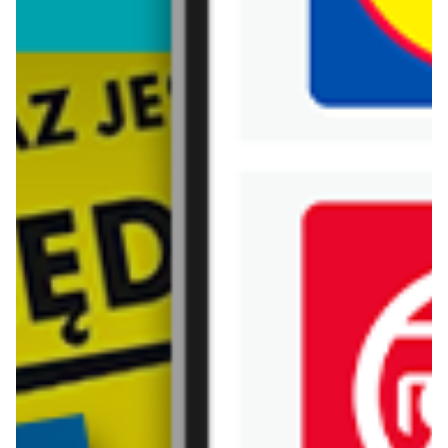
Biedronka
Bricoman
Bricomarche
Carrefour
Castorama
Delikatesy Centrum
Dino
Drogerie Natura
E.Leclerc
Empik
Hebe
Ikea
Intermarche
Jula
Jysk
Kaufland