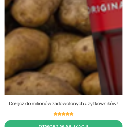
Polityka cookies
Regulamin
OWR
Kontakt
Nasze produkty
Kupony i kody
Lista zakupów
Cashback
Blix Ukraine
Dołącz do milionów zadowolonych użytkowników!
Niedziele handlowe
OTWÓRZ W APLIKACJI