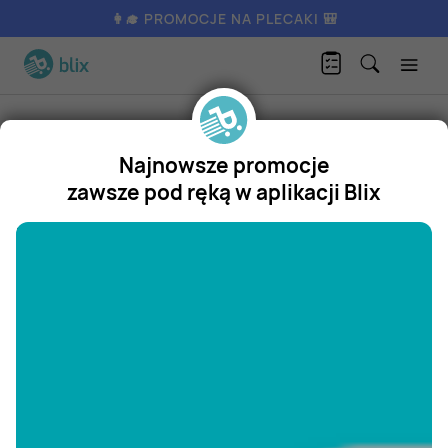
👩‍🎓 PROMOCJE NA PLECAKI 🎒
Produkty
Dom i ogród
Wyposażenie ogrodu
Zatrwian
Najnowsze promocje
Zatrwian
zawsze pod ręką w aplikacji Blix
Promocja
"/>
Aktualnie nie posiadamy oferty
na ten produkt.
ZOBACZ INNE OFERTY