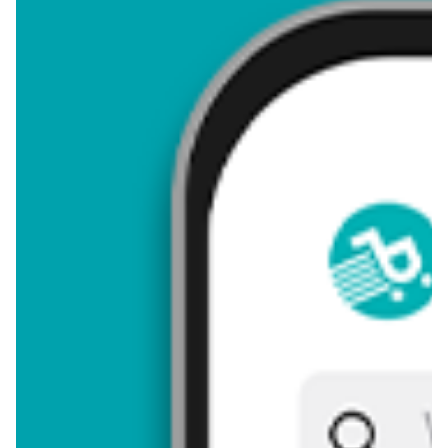
4,27
Zastanawiasz się, gdzie kupić i ile kosztuje produkt Zatrwian?
Regularnie sprawdzamy, czy jest promocja na ten produkt w
Biedronka, Lidl, Kaufland, Auchan, Netto, Makro i innych
sklepach. Aktualnie nie posiadamy ofert promocyjnych na ten
produkt.
Przeglądaj podobne oferty promocyjne do Zatrwian!
Zatrwian - zostaw opinię
Oceny (5), Opinie (0)
Zostaw pierwszy komentarz