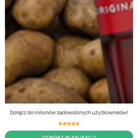
Polityka cookies
Regulamin
OWR
Kontakt
Nasze produkty
Kupony i kody
Lista zakupów
Cashback
Blix Ukraine
Dołącz do milionów zadowolonych użytkowników!
Niedziele handlowe
OTWÓRZ W APLIKACJI