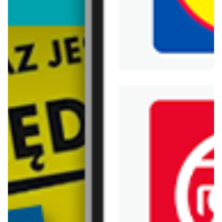
Biedronka
Bricoman
Bricomarche
Carrefour
Castorama
Delikatesy Centrum
Dino
Drogerie Natura
E.Leclerc
Empik
Hebe
Ikea
Intermarche
Jula
Jysk
Kaufland