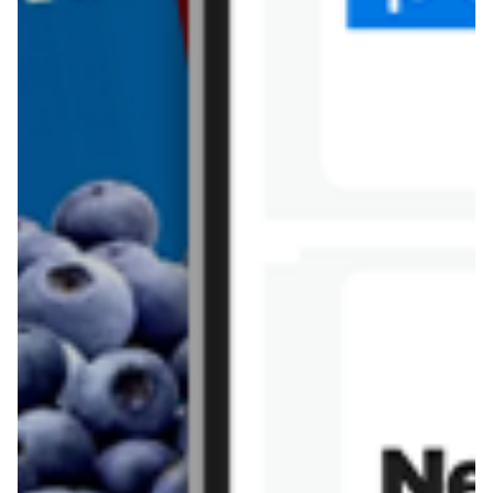
Tesco
Textil Market
Topaz
Żabka
Przepisy
Rissotto z piekarnika
Sernik japoński
Chałka drożdżowa
Bigos na wędzonce
Kremowa carbonara
Naleśniki z tofu i
szpinakiem
Makaron z brokułami i
Gulasz z czerwona
serem pleśniowym
fasola i pieczarkami
Sernik z kaszy jaglanej
Omlet bananowy fit