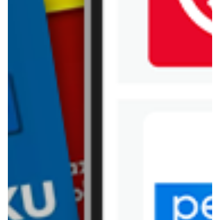
Kik
Leroy Merlin
Lewiatan
Lidl
Media Expert
Mila
Mohito
Netto
Pepco
Polomarket
PSB Mrówka
Rossmann
Sinsay
Stokrotka