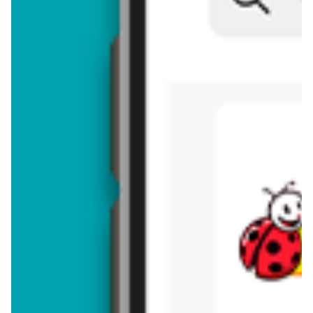
Brakuje jeszcze
50
znaków
Dodając opinię, akceptujesz
regulamin dodawania opinii
. Nie jesteś
anonimowy - Twoje IP jest przez nas zapisywane.