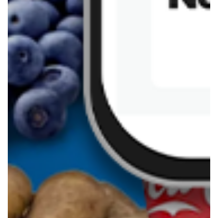
Kanapka z tofu
zapiekanka
makaronowa z
marchewką i groszkiem
Pobierz aplikację Blix na swój telefon!
Więcej o Blix
O nas
Współpraca
Polityka prywatności