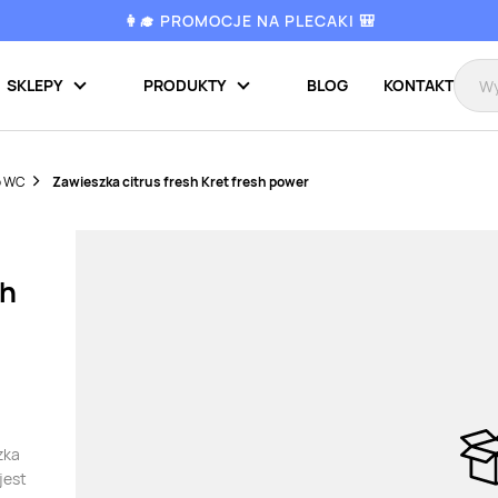
👩‍🎓 PROMOCJE NA PLECAKI 🎒
SKLEPY
PRODUKTY
BLOG
KONTAKT
o WC
Zawieszka citrus fresh Kret fresh power
sh
zka
jest