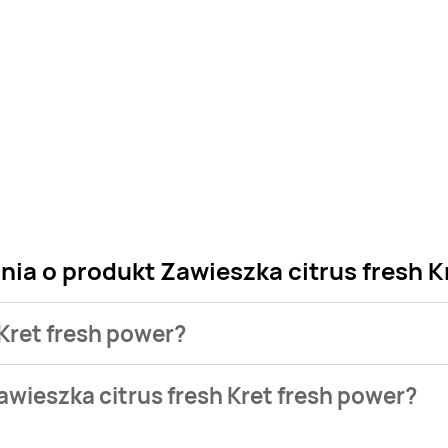
nia o produkt Zawieszka citrus fresh K
 Kret fresh power?
 sklepu. Niestety nie posiadamy danych o aktualnych promocj
wieszka citrus fresh Kret fresh power?
,39 zł.
nie występuje w bazie naszych gazetek promocyjnych. Nie martw