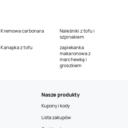
Kremowa carbonara
Naleśniki z tofu i
szpinakiem
Kanapka z tofu
zapiekanka
makaronowa z
marchewką i
groszkiem
Nasze produkty
Kupony i kody
Lista zakupów