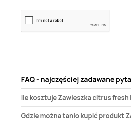
FAQ - najczęściej zadawane pyta
Ile kosztuje Zawieszka citrus fresh
Cena produktu różni się w zależności od wybranego
Gdzie można tanio kupić produkt Za
citrus fresh Kret fresh power kosztuje od 6,89 zł do 9
Zawieszka citrus fresh Kret fresh power aktualnie 