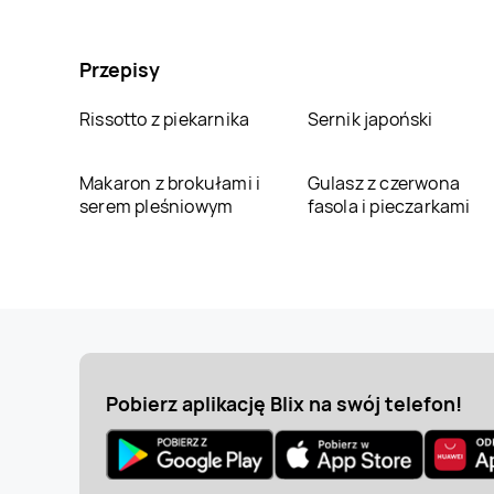
Przepisy
Rissotto z piekarnika
Sernik japoński
Makaron z brokułami i
Gulasz z czerwona
serem pleśniowym
fasola i pieczarkami
Pobierz aplikację Blix na swój telefon!