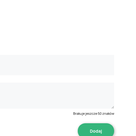
Brakuje jeszcze
50
znaków