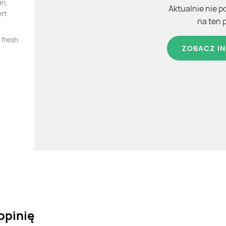
an,
Aktualnie nie p
ert
na ten 
 fresh
ZOBACZ IN
opinię