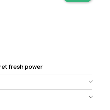
ret fresh power
ach, jednak wśród archiwalnych ofert Zawieszka
 się! Gdy tylko pojawi się ciekawa promocja na