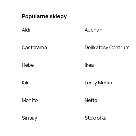
Zawieszka citrus fresh Kret fresh power, umieścimy 
Popularne sklepy
Aldi
Auchan
Castorama
Delikatesy Centrum
Hebe
Ikea
Kik
Leroy Merlin
Mohito
Netto
Sinsay
Stokrotka