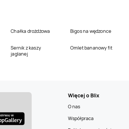
Chałka drożdżowa
Bigos na wędzonce
Sernik z kaszy
Omlet bananowy fit
jaglanej
Więcej o Blix
O nas
Współpraca