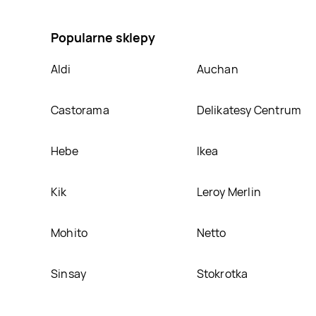
na Zawieszka do wc harmony Bref spa moments, umi
Popularne sklepy
Aldi
Auchan
Castorama
Delikatesy Centrum
Hebe
Ikea
Kik
Leroy Merlin
Mohito
Netto
Sinsay
Stokrotka