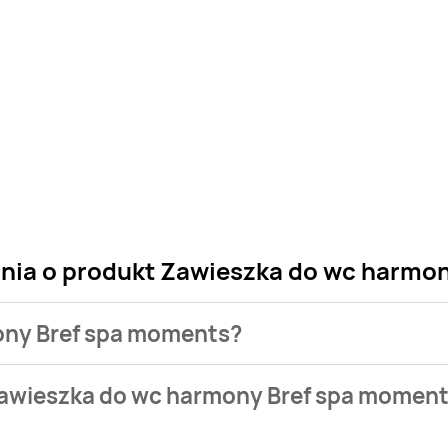
ania o produkt Zawieszka do wc harmo
mony Bref spa moments?
 sklepu. Niestety nie posiadamy danych o aktualnych promocj
Zawieszka do wc harmony Bref spa momen
o 16,99 zł.
e nie występuje w bazie naszych gazetek promocyjnych. Nie m