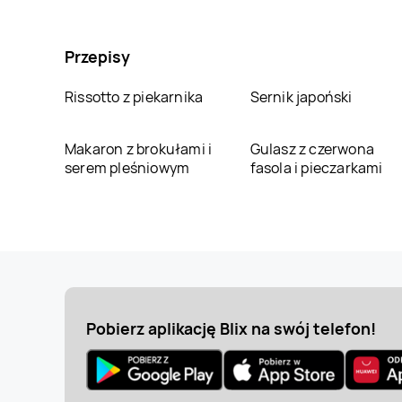
Przepisy
Rissotto z piekarnika
Sernik japoński
Makaron z brokułami i
Gulasz z czerwona
serem pleśniowym
fasola i pieczarkami
Pobierz aplikację Blix na swój telefon!