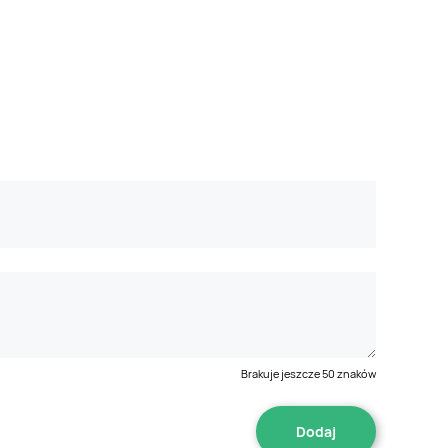
Brakuje jeszcze
50
znaków