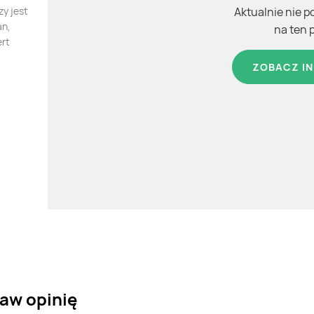
y jest
Aktualnie nie p
an,
na ten 
ert
ZOBACZ IN
c
aw opinię