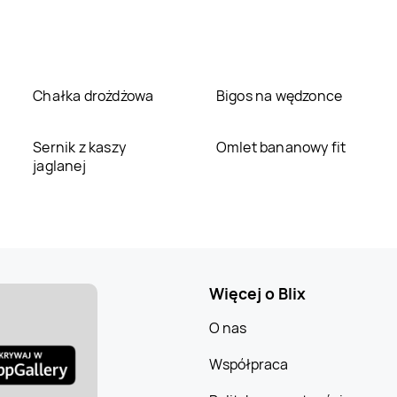
Chałka drożdżowa
Bigos na wędzonce
Sernik z kaszy
Omlet bananowy fit
jaglanej
Więcej o Blix
O nas
Współpraca