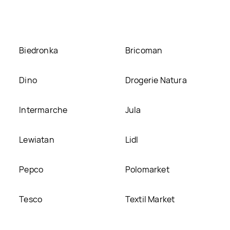
eścimy ją na naszej stronie
Biedronka
Bricoman
Dino
Drogerie Natura
Intermarche
Jula
Lewiatan
Lidl
Pepco
Polomarket
Tesco
Textil Market