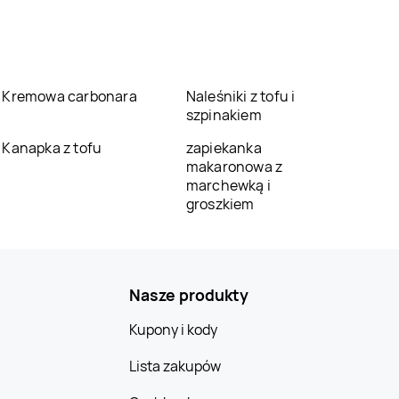
Kremowa carbonara
Naleśniki z tofu i
szpinakiem
Kanapka z tofu
zapiekanka
makaronowa z
marchewką i
groszkiem
Nasze produkty
Kupony i kody
Lista zakupów