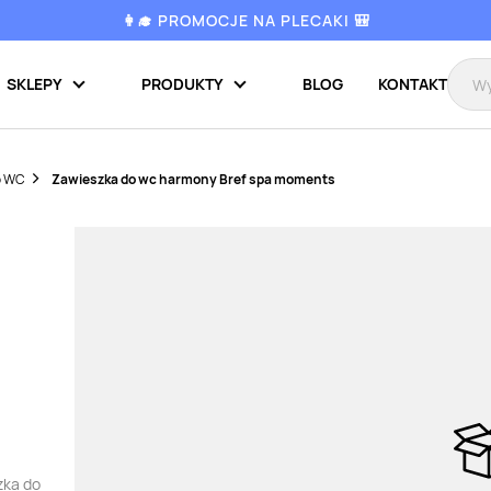
👩‍🎓 PROMOCJE NA PLECAKI 🎒
SKLEPY
PRODUKTY
BLOG
KONTAKT
o WC
Zawieszka do wc harmony Bref spa moments
zka do