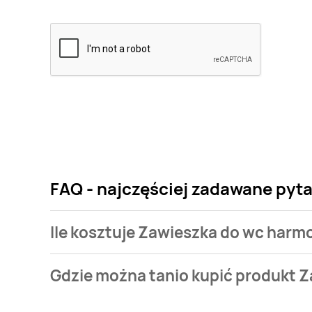
FAQ - najczęściej zadawane pyt
Ile kosztuje Zawieszka do wc har
Cena produktu różni się w zależności od wybranego
Gdzie można tanio kupić produkt 
wc harmony Bref spa moments kosztuje od 10,99 zł d
Zawieszka do wc harmony Bref spa moments aktualni