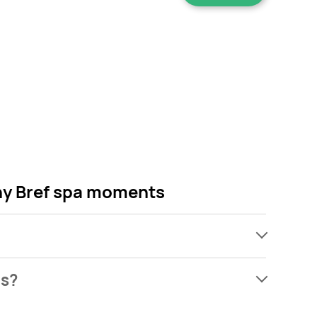
ny Bref spa moments
ach, jednak wśród archiwalnych ofert Zawieszka do
ts?
artw się! Gdy tylko pojawi się ciekawa promocja