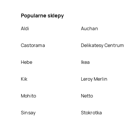
cytrynowy Carrefour, umieścimy ją na naszej stroni
Popularne sklepy
Aldi
Auchan
Castorama
Delikatesy Centrum
Hebe
Ikea
Kik
Leroy Merlin
Mohito
Netto
Sinsay
Stokrotka