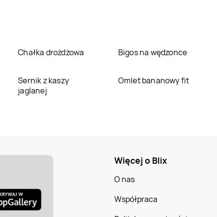
Chałka drożdżowa
Bigos na wędzonce
Sernik z kaszy
Omlet bananowy fit
jaglanej
Więcej o Blix
O nas
Współpraca