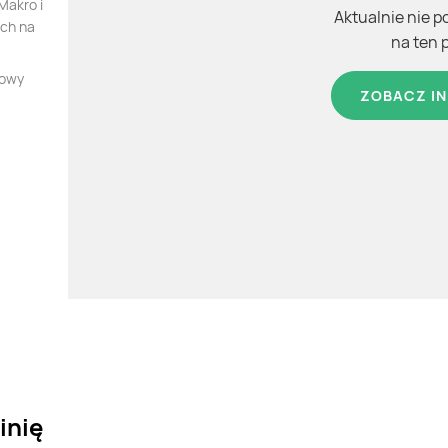
Makro i
Aktualnie nie p
ych na
na ten 
nowy
ZOBACZ IN
inię