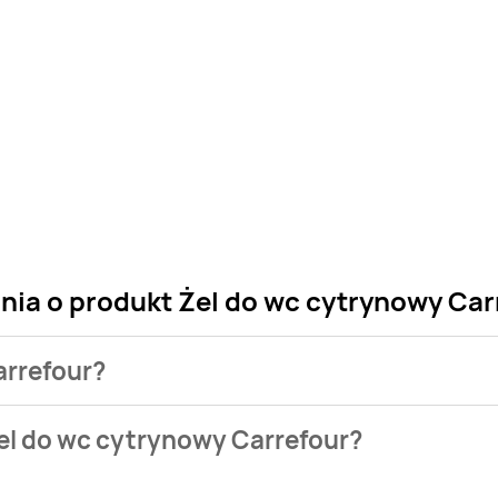
nia o produkt Żel do wc cytrynowy Car
arrefour?
 sklepu. Niestety nie posiadamy danych o aktualnych promocja
el do wc cytrynowy Carrefour?
uje w bazie naszych gazetek promocyjnych. Nie martw się! Gdy