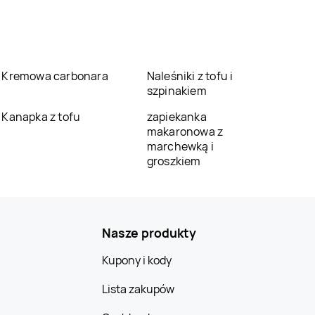
Kremowa carbonara
Naleśniki z tofu i
szpinakiem
Kanapka z tofu
zapiekanka
makaronowa z
marchewką i
groszkiem
Nasze produkty
Kupony i kody
Lista zakupów