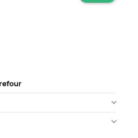
refour
ch, jednak wśród archiwalnych ofert Żel do wc
 tylko pojawi się ciekawa promocja na Żel do wc