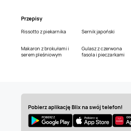
Przepisy
Rissotto z piekarnika
Sernik japoński
Makaron z brokułami i
Gulasz z czerwona
serem pleśniowym
fasola i pieczarkami
Pobierz aplikację Blix na swój telefon!