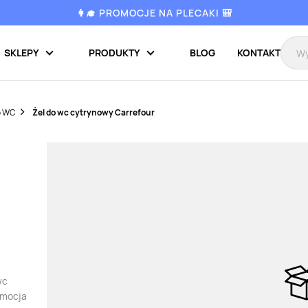
👩‍🎓 PROMOCJE NA PLECAKI 🎒
SKLEPY
PRODUKTY
BLOG
KONTAKT
o WC
Żel do wc cytrynowy Carrefour
wc
omocja