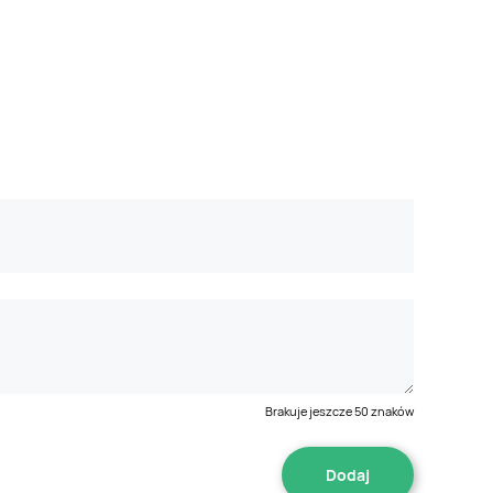
Brakuje jeszcze
50
znaków