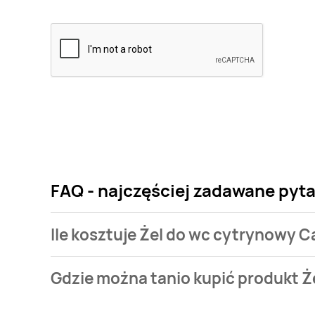
FAQ - najczęściej zadawane pyta
Ile kosztuje Żel do wc cytrynowy C
Cena produktu różni się w zależności od wybranego
Gdzie można tanio kupić produkt Ż
cytrynowy Carrefour kosztuje od 3,37 zł do 6,02 zł.
Żel do wc cytrynowy Carrefour aktualnie nie występ