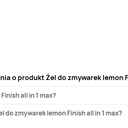
nia o produkt Żel do zmywarek lemon Fi
inish all in 1 max?
 sklepu. Niestety nie posiadamy danych o aktualnych promocja
l do zmywarek lemon Finish all in 1 max?
 zł do 39,99 zł.
 nie występuje w bazie naszych gazetek promocyjnych. Nie mart