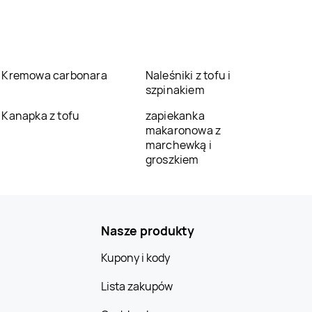
Kremowa carbonara
Naleśniki z tofu i
szpinakiem
Kanapka z tofu
zapiekanka
makaronowa z
marchewką i
groszkiem
Nasze produkty
Kupony i kody
Lista zakupów