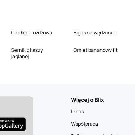
Chałka drożdżowa
Bigos na wędzonce
Sernik z kaszy
Omlet bananowy fit
jaglanej
Więcej o Blix
O nas
Współpraca