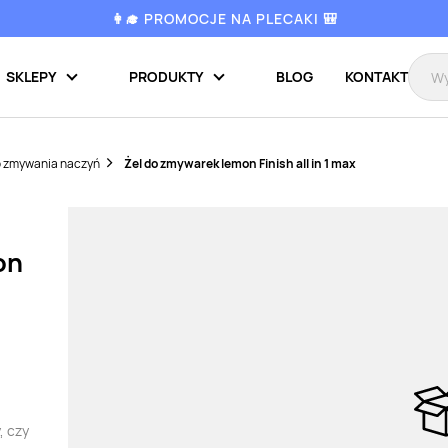
👩‍🎓 PROMOCJE NA PLECAKI 🎒
SKLEPY
PRODUKTY
BLOG
KONTAKT
o zmywania naczyń
Żel do zmywarek lemon Finish all in 1 max
on
, czy