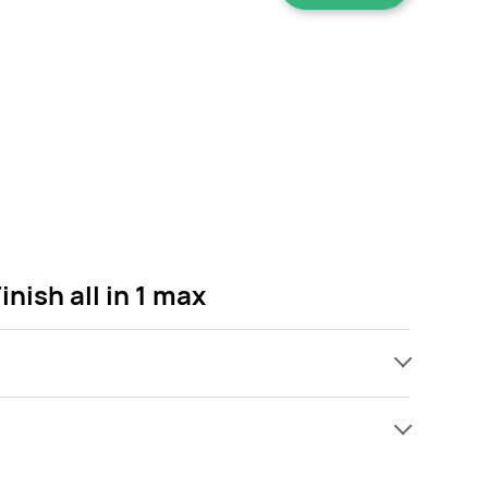
nish all in 1 max
ch, jednak wśród archiwalnych ofert Żel do
w się! Gdy tylko pojawi się ciekawa promocja na Żel