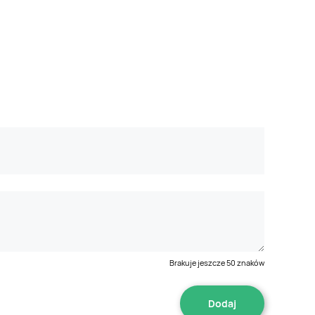
Brakuje jeszcze
50
znaków