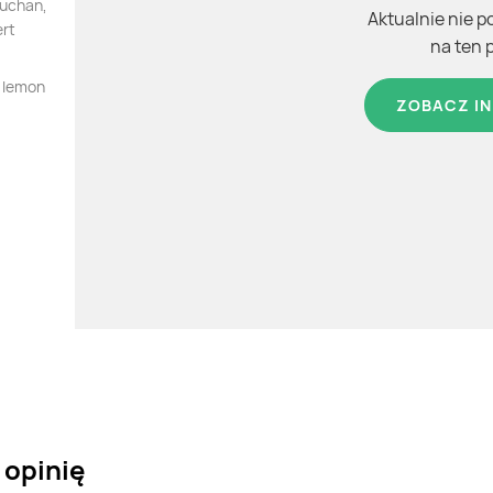
Auchan,
Aktualnie nie p
ert
na ten 
 lemon
ZOBACZ IN
 opinię