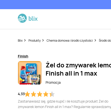
Blix
Produkty
Chemia domowa i środki czystości
Środki d
Finish
Żel do zmywarek lem
Finish all in 1 max
Promocja
4,33
Zastanawiasz się, gdzie kupić i ile kosztuje produkt Żel do
zmywarek lemon Finish all in 1 max? Regularnie sprawdzamy