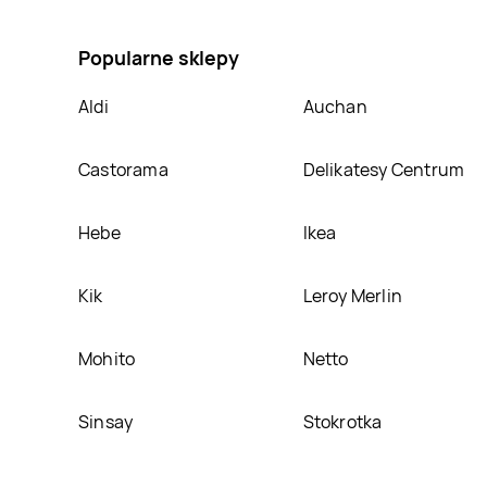
do zmywarek lemon Finish all in 1 max, umieścimy ją
Popularne sklepy
Aldi
Auchan
Castorama
Delikatesy Centrum
Hebe
Ikea
Kik
Leroy Merlin
Mohito
Netto
Sinsay
Stokrotka