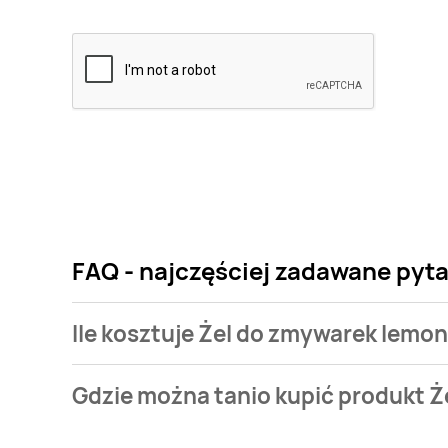
FAQ - najczęściej zadawane pyta
Ile kosztuje Żel do zmywarek lemon F
Cena produktu różni się w zależności od wybranego
Gdzie można tanio kupić produkt Że
zmywarek lemon Finish all in 1 max kosztuje od 25,99
Żel do zmywarek lemon Finish all in 1 max aktualnie