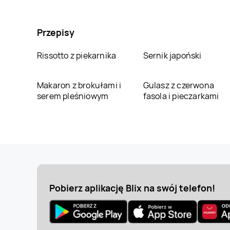
Przepisy
Rissotto z piekarnika
Sernik japoński
Makaron z brokułami i
Gulasz z czerwona
serem pleśniowym
fasola i pieczarkami
Pobierz aplikację Blix na swój telefon!