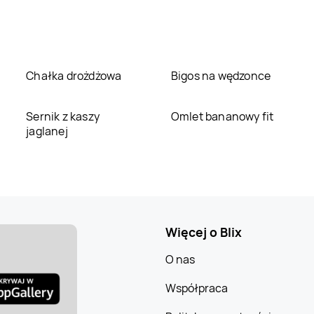
Chałka drożdżowa
Bigos na wędzonce
Sernik z kaszy
Omlet bananowy fit
jaglanej
Więcej o Blix
O nas
Współpraca