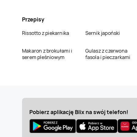
Przepisy
Rissotto z piekarnika
Sernik japoński
Makaron z brokułami i
Gulasz z czerwona
serem pleśniowym
fasola i pieczarkami
Pobierz aplikację Blix na swój telefon!