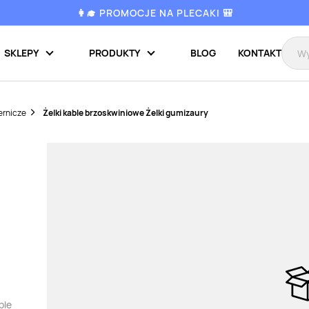
👩‍🎓 PROMOCJE NA PLECAKI 🎒
SKLEPY
PRODUKTY
BLOG
KONTAKT
ernicze
Żelki kable brzoskwiniowe Żelki gumizaury
ble