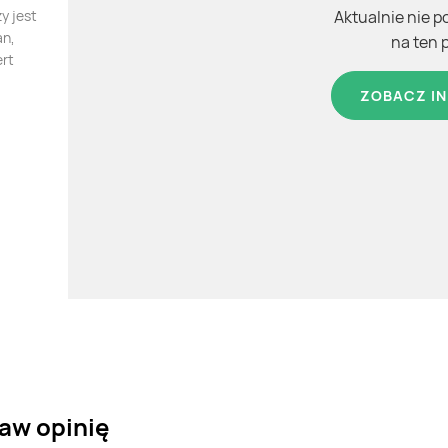
y jest
Aktualnie nie p
an,
na ten 
ert
ZOBACZ IN
taw opinię