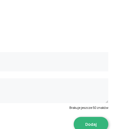
Brakuje jeszcze
50
znaków