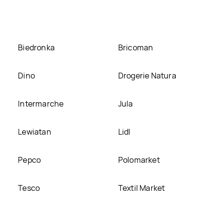
y ją na naszej stronie
Biedronka
Bricoman
Dino
Drogerie Natura
Intermarche
Jula
Lewiatan
Lidl
Pepco
Polomarket
Tesco
Textil Market