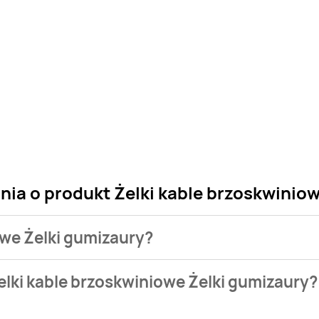
nia o produkt Żelki kable brzoskwinio
iowe Żelki gumizaury?
sklepu. Niestety nie posiadamy danych o aktualnych promocja
elki kable brzoskwiniowe Żelki gumizaury?
e nie występuje w bazie naszych gazetek promocyjnych. Nie ma