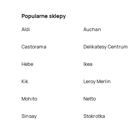
Żelki kable brzoskwiniowe Żelki gumizaury, umieścim
Popularne sklepy
Aldi
Auchan
Castorama
Delikatesy Centrum
Hebe
Ikea
Kik
Leroy Merlin
Mohito
Netto
Sinsay
Stokrotka