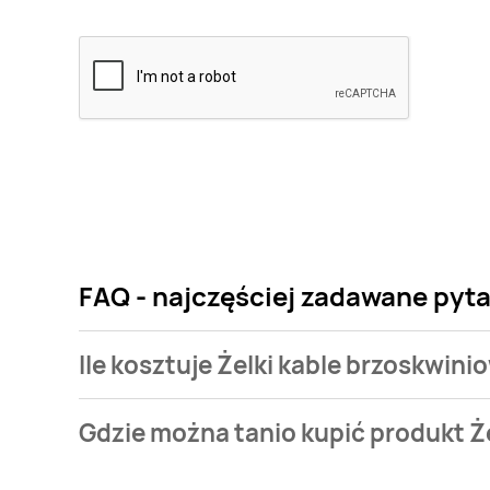
FAQ - najczęściej zadawane pyta
Ile kosztuje Żelki kable brzoskwin
Cena produktu różni się w zależności od wybranego 
Gdzie można tanio kupić produkt Ż
brzoskwiniowe Żelki gumizaury kosztuje od 3,49 zł.
Żelki kable brzoskwiniowe Żelki gumizaury aktualni