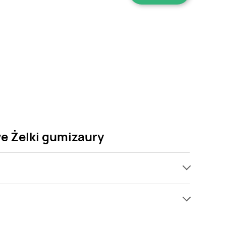
we Żelki gumizaury
ch, jednak wśród archiwalnych ofert Żelki kable
rtw się! Gdy tylko pojawi się ciekawa promocja na