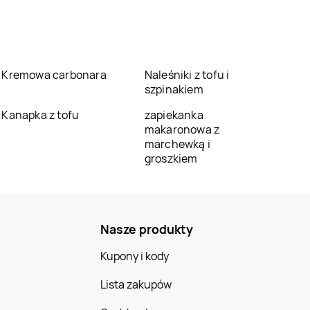
Kremowa carbonara
Naleśniki z tofu i
szpinakiem
Kanapka z tofu
zapiekanka
makaronowa z
marchewką i
groszkiem
Nasze produkty
Kupony i kody
Lista zakupów