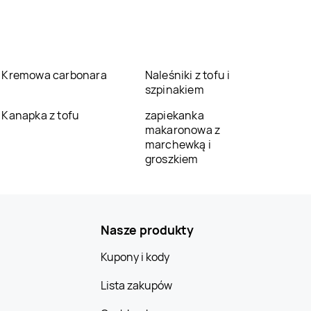
Kremowa carbonara
Naleśniki z tofu i
szpinakiem
Kanapka z tofu
zapiekanka
makaronowa z
marchewką i
groszkiem
Nasze produkty
Kupony i kody
Lista zakupów