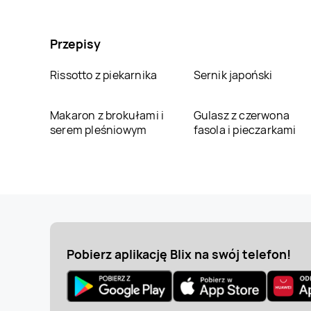
Przepisy
Rissotto z piekarnika
Sernik japoński
Makaron z brokułami i
Gulasz z czerwona
serem pleśniowym
fasola i pieczarkami
Pobierz aplikację Blix na swój telefon!