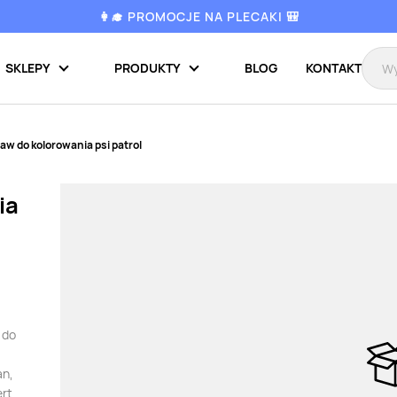
👩‍🎓 PROMOCJE NA PLECAKI 🎒
SKLEPY
PRODUKTY
BLOG
KONTAKT
aw do kolorowania psi patrol
ia
 do
an,
ert