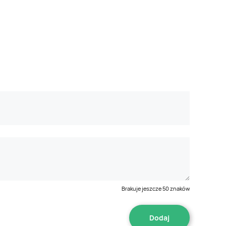
Brakuje jeszcze
50
znaków