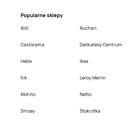
kolorowania psi patrol, umieścimy ją na naszej stron
Popularne sklepy
Aldi
Auchan
Castorama
Delikatesy Centrum
Hebe
Ikea
Kik
Leroy Merlin
Mohito
Netto
Sinsay
Stokrotka