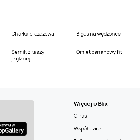
Chałka drożdżowa
Bigos na wędzonce
Sernik z kaszy
Omlet bananowy fit
jaglanej
Więcej o Blix
O nas
Współpraca