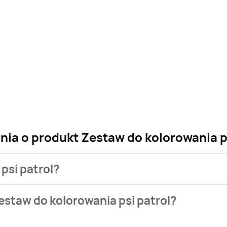
nia o produkt Zestaw do kolorowania p
psi patrol?
 sklepu. Niestety nie posiadamy danych o aktualnych promocj
estaw do kolorowania psi patrol?
tępuje w bazie naszych gazetek promocyjnych. Nie martw się! 