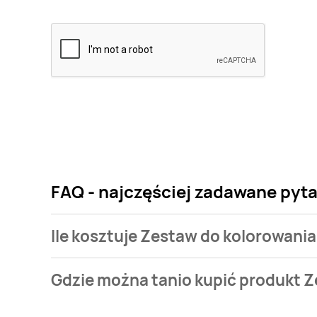
FAQ - najczęściej zadawane pyta
Ile kosztuje Zestaw do kolorowania 
Cena produktu różni się w zależności od wybranego
Gdzie można tanio kupić produkt Z
kolorowania psi patrol kosztuje od 21,99 zł.
Zestaw do kolorowania psi patrol aktualnie nie wys