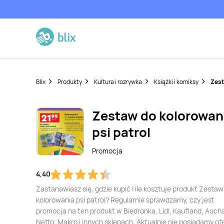
Blix
Produkty
Kultura i rozrywka
Książki i komiksy
Zest
Zestaw do kolorowan
psi patrol
Promocja
4,40
Zastanawiasz się, gdzie kupić i ile kosztuje produkt Zestaw
kolorowania psi patrol? Regularnie sprawdzamy, czy jest
promocja na ten produkt w Biedronka, Lidl, Kaufland, Auch
Netto, Makro i innych sklepach. Aktualnie nie posiadamy of