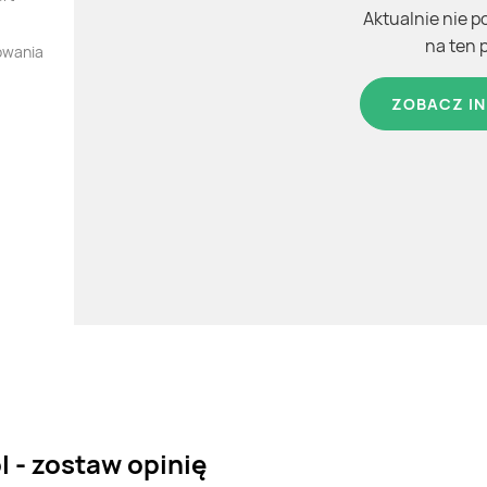
Aktualnie nie p
na ten 
owania
ZOBACZ IN
l - zostaw opinię