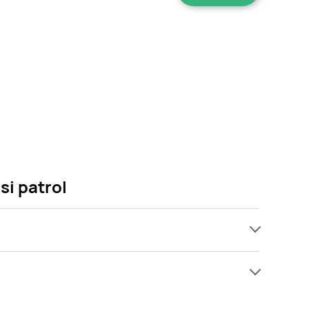
si patrol
ach, jednak wśród archiwalnych ofert Zestaw do
Gdy tylko pojawi się ciekawa promocja na Zestaw do