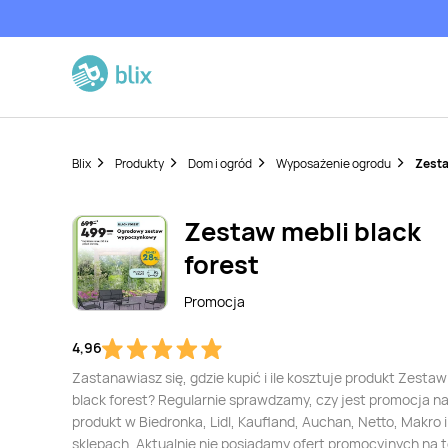
Blix
Produkty
Dom i ogród
Wyposażenie ogrodu
Zesta
Zestaw mebli black
forest
Promocja
4,96
Zastanawiasz się, gdzie kupić i ile kosztuje produkt Zestaw
black forest? Regularnie sprawdzamy, czy jest promocja na
produkt w Biedronka, Lidl, Kaufland, Auchan, Netto, Makro i
sklepach. Aktualnie nie posiadamy ofert promocyjnych na 