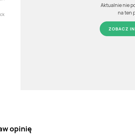
Aktualnie nie p
na ten 
ack
ZOBACZ IN
aw opinię