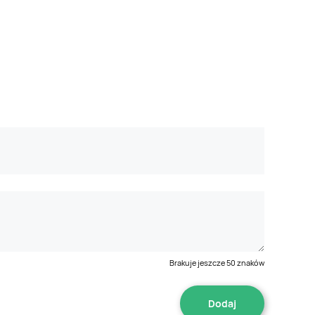
Brakuje jeszcze
50
znaków