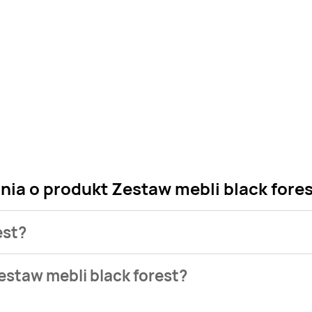
nia o produkt Zestaw mebli black fore
est?
 sklepu. Niestety nie posiadamy danych o aktualnych promocj
estaw mebli black forest?
w bazie naszych gazetek promocyjnych. Nie martw się! Gdy tyl