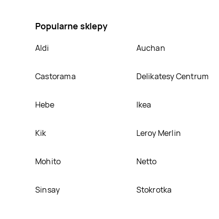
black forest, umieścimy ją na naszej stronie
Popularne sklepy
Aldi
Auchan
Castorama
Delikatesy Centrum
Hebe
Ikea
Kik
Leroy Merlin
Mohito
Netto
Sinsay
Stokrotka