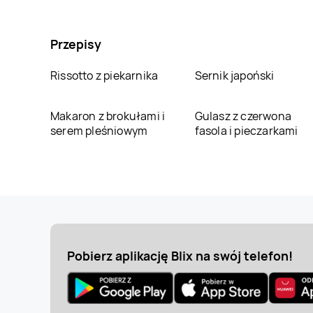
Przepisy
Rissotto z piekarnika
Sernik japoński
Makaron z brokułami i
Gulasz z czerwona
serem pleśniowym
fasola i pieczarkami
Pobierz aplikację Blix na swój telefon!