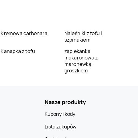
Kremowa carbonara
Naleśniki z tofu i
szpinakiem
Kanapka z tofu
zapiekanka
makaronowa z
marchewką i
groszkiem
Nasze produkty
Kupony i kody
Lista zakupów