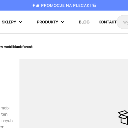
👩‍🎓 PROMOCJE NA PLECAKI 🎒
SKLEPY
PRODUKTY
BLOG
KONTAKT
w mebli black forest
 mebli
 ten
 innych
ten