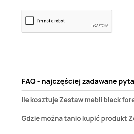
FAQ - najczęściej zadawane pyta
Ile kosztuje Zestaw mebli black for
Cena produktu różni się w zależności od wybranego
Gdzie można tanio kupić produkt Z
black forest kosztuje od 249,5 zł do 299 zł.
Zestaw mebli black forest aktualnie nie występuje 