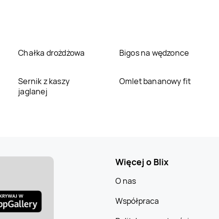
Chałka drożdżowa
Bigos na wędzonce
Sernik z kaszy
Omlet bananowy fit
jaglanej
Więcej o Blix
O nas
Współpraca