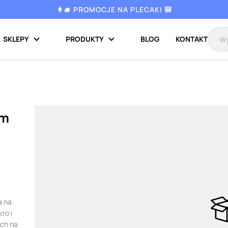
👩‍🎓 PROMOCJE NA PLECAKI 🎒
SKLEPY
PRODUKTY
BLOG
KONTAKT
cm
a na
ro i
ych na