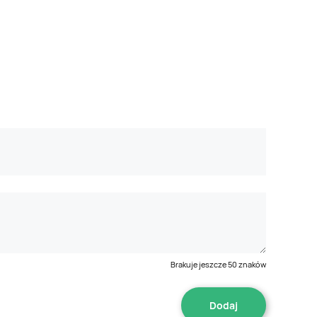
Brakuje jeszcze
50
znaków