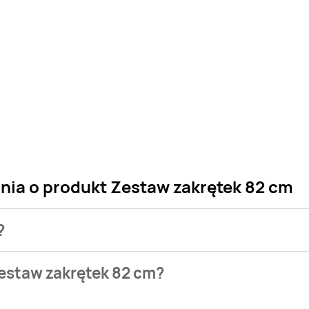
ania o produkt Zestaw zakrętek 82 cm
?
 sklepu. Niestety nie posiadamy danych o aktualnych promocj
estaw zakrętek 82 cm?
zie naszych gazetek promocyjnych. Nie martw się! Gdy tylko 