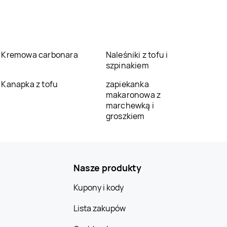
Kremowa carbonara
Naleśniki z tofu i
szpinakiem
Kanapka z tofu
zapiekanka
makaronowa z
marchewką i
groszkiem
Nasze produkty
Kupony i kody
Lista zakupów