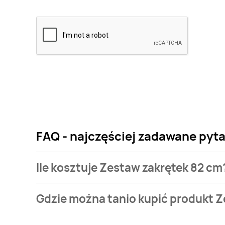
FAQ - najczęściej zadawane pyt
Ile kosztuje Zestaw zakrętek 82 cm
Cena produktu różni się w zależności od wybranego
Gdzie można tanio kupić produkt Z
zakrętek 82 cm kosztuje od 5 zł.
Zestaw zakrętek 82 cm aktualnie nie występuje w ba