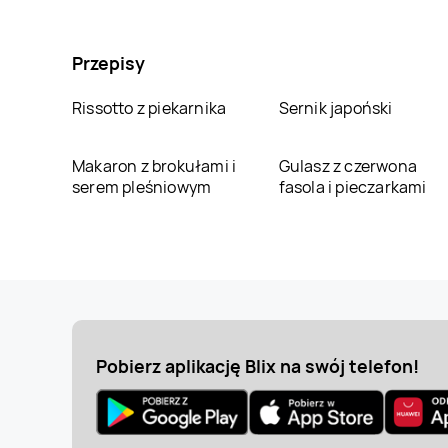
Przepisy
Rissotto z piekarnika
Sernik japoński
Makaron z brokułami i
Gulasz z czerwona
serem pleśniowym
fasola i pieczarkami
Pobierz aplikację Blix na swój telefon!