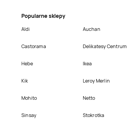
cm, umieścimy ją na naszej stronie
Popularne sklepy
Aldi
Auchan
Castorama
Delikatesy Centrum
Hebe
Ikea
Kik
Leroy Merlin
Mohito
Netto
Sinsay
Stokrotka