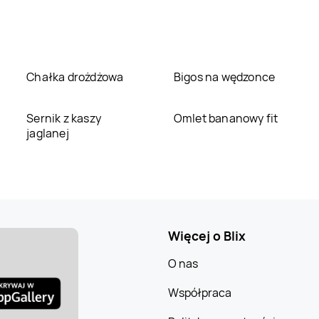
Chałka drożdżowa
Bigos na wędzonce
Sernik z kaszy
Omlet bananowy fit
jaglanej
Więcej o Blix
O nas
Współpraca