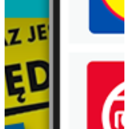
Biedronka
Bricoman
Bricomarche
Carrefour
Castorama
Delikatesy Centrum
Dino
Drogerie Natura
E.Leclerc
Empik
Hebe
Ikea
Intermarche
Jula