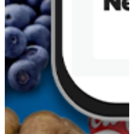
Sernik z kaszy jaglanej
Omlet bananowy fit
Kanapka z tofu
zapiekanka
makaronowa z
marchewką i groszkiem
Pobierz aplikację Blix na swój telefon!
Więcej o Blix
O nas
Współpraca
Polityka prywatności