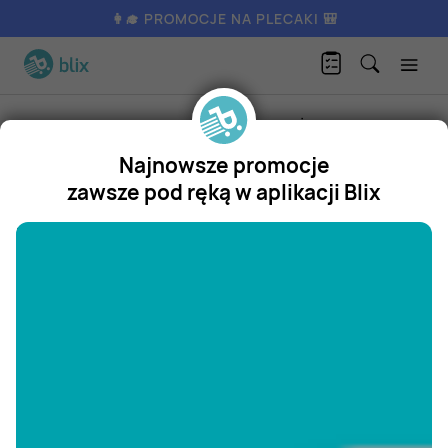
👩‍🎓 PROMOCJE NA PLECAKI 🎒
Produkty
Artykuły spożywcze
Owoce
Żurawina cięta
Najnowsze promocje
Żurawina cięta
zawsze pod ręką w aplikacji Blix
Promocja
"/>
Aktualnie nie posiadamy oferty
na ten produkt.
ZOBACZ INNE OFERTY