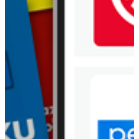
Jysk
Kaufland
Kik
Leroy Merlin
Lewiatan
Lidl
Media Expert
Mila
Mohito
Netto
Pepco
Polomarket
PSB Mrówka
Rossmann
Sinsay
Stokrotka