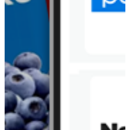
Tesco
Textil Market
Topaz
Żabka
Przepisy
Rissotto z piekarnika
Sernik japoński
Chałka drożdżowa
Bigos na wędzonce
Kremowa carbonara
Naleśniki z tofu i
szpinakiem
Makaron z brokułami i
Gulasz z czerwona
serem pleśniowym
fasola i pieczarkami