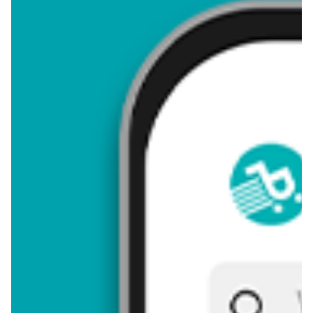
4,16
Zastanawiasz się, gdzie kupić i ile kosztuje produkt Żurawina
cięta? Regularnie sprawdzamy, czy jest promocja na ten
produkt w Biedronka, Lidl, Kaufland, Auchan, Netto, Makro i
innych sklepach. Aktualnie nie posiadamy ofert promocyjnych
na ten produkt.
Przeglądaj podobne oferty promocyjne do Żurawina cięta!
Żurawina cięta - zostaw opinię
Oceny (11), Opinie (0)
Zostaw pierwszy komentarz