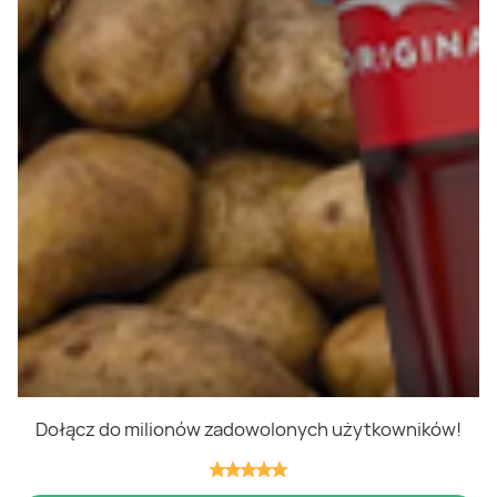
Polityka cookies
Regulamin
OWR
Kontakt
Nasze produkty
Kupony i kody
Lista zakupów
Cashback
Blix Ukraine
Dołącz do milionów zadowolonych użytkowników!
Niedziele handlowe