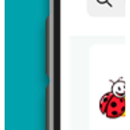
Brakuje jeszcze
50
znaków
Dodając opinię, akceptujesz
regulamin dodawania opinii
. Nie jesteś
anonimowy - Twoje IP jest przez nas zapisywane.