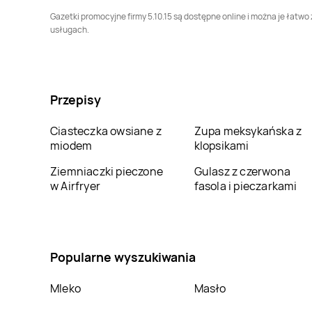
Gazetki promocyjne firmy 5.10.15 są dostępne online i można je łatwo
5.10.15
Limanowa
5.10.15
Lipno
usługach.
5.10.15
Lubliniec
5.10.15
Lwówek Śląski
Przepisy
5.10.15
Łosice
5.10.15
Łowicz
Ciasteczka owsiane z
Zupa meksykańska z
5.10.15
Międzyrzecz
5.10.15
Mielec
miodem
klopsikami
Ziemniaczki pieczone
Gulasz z czerwona
5.10.15
Mrągowo
5.10.15
Mszana Dolna
w Airfryer
fasola i pieczarkami
5.10.15
Nidzica
5.10.15
Nowy Dwór
Mazowiecki
Popularne wyszukiwania
5.10.15
Oborniki
5.10.15
Olecko
Mleko
Masło
5.10.15
Ostróda
5.10.15
Ostrołęka