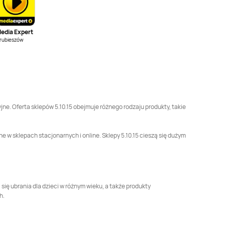
5.10.15
Grodzisk
5.10.15
Grodzisk
Mazowiecki
Wielkopolski
edia Expert
5.10.15
Iława
5.10.15
Inowrocław
rubieszów
5.10.15
Jastrzębie-
5.10.15
Jaworzno
Zdrój
5.10.15
Kęty
5.10.15
Kielce
yjne. Oferta sklepów 5.10.15 obejmuje różnego rodzaju produkty, takie
5.10.15
Kołobrzeg
5.10.15
Końskie
pne w sklepach stacjonarnych i online. Sklepy 5.10.15 cieszą się dużym
5.10.15
Krapkowice
5.10.15
Krasne
5.10.15
Krynica-Zdrój
5.10.15
Kutno
ą się ubrania dla dzieci w różnym wieku, a także produkty
h.
5.10.15
Leszno
5.10.15
Leżajsk