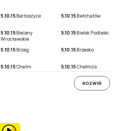
5.10.15
Bartoszyce
5.10.15
Bełchatów
5.10.15
Bielany
5.10.15
Bielsk Podlaski
Wrocławskie
5.10.15
Brzeg
5.10.15
Brzesko
5.10.15
Chełm
5.10.15
Chełmża
5.10.15
Czarnków
5.10.15
Czołowo-
ROZWIŃ
Kolonia
5.10.15
Gdańsk
5.10.15
Giżycko
5.10.15
Gołdap
5.10.15
Gorlice