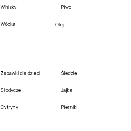
Świętokrzyski
Whisky
Piwo
5.10.15
Piła
5.10.15
Pińczów
Wódka
Olej
5.10.15
Police
5.10.15
Poznań
5.10.15
Pszczyna
5.10.15
Puck
5.10.15
Radomsko
5.10.15
Radzymin
Zabawki dla dzieci
Śledzie
5.10.15
Rypin
5.10.15
Rzeszów
Słodycze
Jajka
5.10.15
Sieradz
5.10.15
Sierpc
Cytryny
Pierniki
5.10.15
Sokołów
5.10.15
Śrem
Podlaski