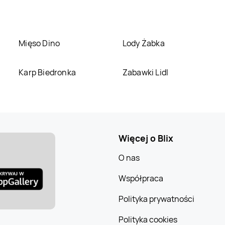
5.10.15
Starachowice
5.10.15
Stargard
5.10.15
Sucha
5.10.15
Suchy Las
Beskidzka
Mięso Dino
Lody Żabka
5.10.15
Świebodzin
5.10.15
Świecie
Karp Biedronka
Zabawki Lidl
5.10.15
Tarnobrzeg
5.10.15
Tarnów
5.10.15
Trzcianka
5.10.15
Tuchola
Więcej o Blix
5.10.15
Wągrowiec
5.10.15
Wałcz
O nas
5.10.15
Włodawa
5.10.15
Wolsztyn
Współpraca
Polityka prywatności
5.10.15
Wschowa
5.10.15
Wyszków
Polityka cookies