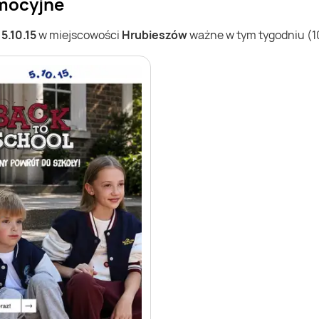
omocyjne
w
5.10.15
w miejscowości
Hrubieszów
ważne w tym tygodniu (10.