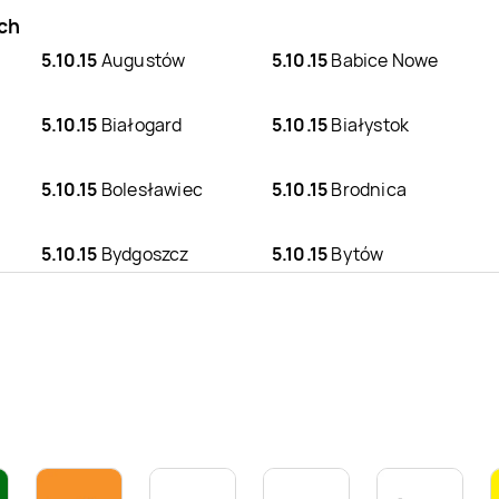
ach
5.10.15
Augustów
5.10.15
Babice Nowe
5.10.15
Białogard
5.10.15
Białystok
5.10.15
Bolesławiec
5.10.15
Brodnica
5.10.15
Bydgoszcz
5.10.15
Bytów
5.10.15
Chorzów
5.10.15
Chrzanów
5.10.15
Działdowo
5.10.15
Garwolin
5.10.15
Goleniów
5.10.15
Golub-
Dobrzyń