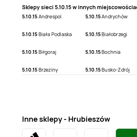
Sklepy sieci 5.10.15 w innych miejscowości
5.10.15
Andrespol
5.10.15
Andrychów
5.10.15
Biała Podlaska
5.10.15
Białobrzegi
5.10.15
Biłgoraj
5.10.15
Bochnia
5.10.15
Brzeziny
5.10.15
Busko-Zdrój
5.10.15
Chodzież
5.10.15
Chojnice
5.10.15
Darłowo
5.10.15
Dębica
Inne sklepy - Hrubieszów
5.10.15
Głowno
5.10.15
Głubczyce