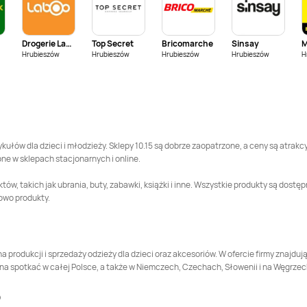
5.10.15
Gostynin
5.10.15
Grajewo
Drogerie Laboo
Top Secret
Bricomarche
Sinsay
M
5.10.15
Gryfice
5.10.15
Hajnówka
Hrubieszów
Hrubieszów
Hrubieszów
Hrubieszów
H
5.10.15
Jarosław
5.10.15
Jasło
5.10.15
Kępno
5.10.15
Kętrzyn
ykułów dla dzieci i młodzieży. Sklepy 10.15 są dobrze zaopatrzone, a ceny są atrakc
ępne w sklepach stacjonarnych i online.
5.10.15
Kolno
5.10.15
Koluszki
tów, takich jak ubrania, buty, zabawki, książki i inne. Wszystkie produkty są dostę
owo produkty.
5.10.15
Kozienice
5.10.15
Kraków
5.10.15
Krosno
5.10.15
Krotoszyn
a produkcji i sprzedaży odzieży dla dzieci oraz akcesoriów. W ofercie firmy znajduj
ożna spotkać w całej Polsce, a także w Niemczech, Czechach, Słowenii i na Węgrzec
5.10.15
Legionowo
5.10.15
Legnica
5