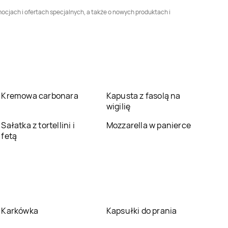
omocjach i ofertach specjalnych, a także o nowych produktach i
5.10.15
Lubartów
5.10.15
Lublin
5.10.15
Łęczyca
5.10.15
Łódź
5.10.15
Międzychód
5.10.15
Międzyrzec
Podlaski
Kremowa carbonara
Kapusta z fasolą na
5.10.15
Mogilno
5.10.15
Morąg
wigilię
Sałatka z tortellini i
Mozzarella w panierce
5.10.15
Nakło nad
5.10.15
Namysłów
fetą
Notecią
5.10.15
Nowy Tomyśl
5.10.15
Nysa
5.10.15
Opoczno
5.10.15
Opole
Lubelskie
Karkówka
Kapsułki do prania
5.10.15
Ostrowiec
5.10.15
Ostrzeszów