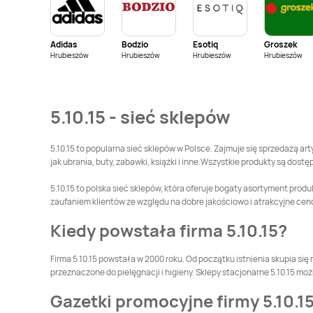
5.10.15
Gorzów
5.10.15
Gostyń
Wielkopolski
Adidas
Bodzio
Esotiq
Groszek
5.10.15
Grójec
5.10.15
Grudziądz
Hrubieszów
Hrubieszów
Hrubieszów
Hrubieszów
5.10.15
Janów Lubelski
5.10.15
Jarocin
5.10.15 - sieć sklepów
5.10.15
Kalisz
5.10.15
Kartuzy
5.10.15 to popularna sieć sklepów w Polsce. Zajmuje się sprzedażą art
jak ubrania, buty, zabawki, książki i inne.Wszystkie produkty są dost
5.10.15
Kluczbork
5.10.15
Kolbuszowa
5.10.15 to polska sieć sklepów, która oferuje bogaty asortyment produk
zaufaniem klientów ze względu na dobre jakościowo i atrakcyjne cen
5.10.15
Kościan
5.10.15
Kościerzyna
Kiedy powstała firma 5.10.15?
5.10.15
Kraśnik
5.10.15
Krasnystaw
Firma 5.10.15 powstała w 2000 roku. Od początku istnienia skupia się n
przeznaczone do pielęgnacji i higieny. Sklepy stacjonarne 5.10.15 m
5.10.15
Kwidzyn
5.10.15
Lębork
Gazetki promocyjne firmy 5.10.1