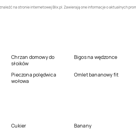
 znaleźć na stronie internetowej Blix.pl. Zawierają one informacje o aktualnych pr
5.10.15
Lubaczów
5.10.15
Lubań
5.10.15
Łańcut
5.10.15
Łęczna
5.10.15
Łuków
5.10.15
Malbork
Chrzan domowy do
Bigos na wędzonce
5.10.15
Mińsk
5.10.15
Mława
słoików
Mazowiecki
Pieczona polędwica
Omlet bananowy fit
5.10.15
Myślenice
5.10.15
Myszków
wołowa
5.10.15
Nowy Sącz
5.10.15
Nowy Targ
5.10.15
Olkusz
5.10.15
Oława
Cukier
Banany
5.10.15
Ostrów
5.10.15
Ostrów