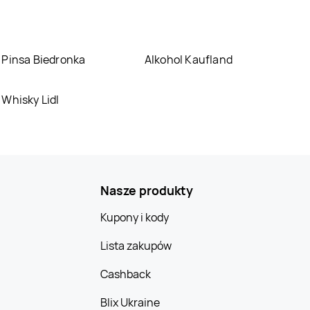
5.10.15
Starogard
5.10.15
Staszów
Gdański
5.10.15
Sulechów
5.10.15
Suwałki
Pinsa Biedronka
Alkohol Kaufland
5.10.15
Szamotuły
5.10.15
Szczecin
Whisky Lidl
5.10.15
Tczew
5.10.15
Tomaszów
Lubelski
5.10.15
Turek
5.10.15
Tychy
Nasze produkty
5.10.15
Warka
5.10.15
Warszawa
Kupony i kody
5.10.15
Wołomin
5.10.15
Wrocław
Lista zakupów
Cashback
5.10.15
Ząbki
5.10.15
Ząbkowice
Śląskie
Blix Ukraine