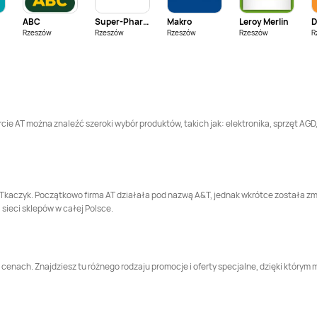
ABC
Super-Pharm
Makro
Leroy Merlin
A-T
Włocławek
A-T
Wrocław
Rzeszów
Rzeszów
Rzeszów
Rzeszów
R
ercie AT można znaleźć szeroki wybór produktów, takich jak: elektronika, sprzęt AGD,
j Tkaczyk. Początkowo firma AT działała pod nazwą A&T, jednak wkrótce została zm
sieci sklepów w całej Polsce.
 cenach. Znajdziesz tu różnego rodzaju promocje i oferty specjalne, dzięki który