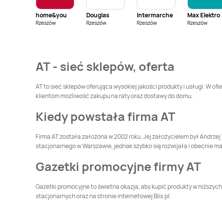
home&you
Douglas
Intermarche
Max Elektro
A-T
Wałcz
A-T
Warszawa
Rzeszów
Rzeszów
Rzeszów
Rzeszów
A-T
Zgierz
AT - sieć sklepów, oferta
AT to sieć sklepów oferująca wysokiej jakości produkty i usługi. W of
klientom możliwość zakupu na raty oraz dostawy do domu.
Kiedy powstała firma AT
Firma AT została założona w 2002 roku. Jej założycielem był Andrze
stacjonarnego w Warszawie, jednak szybko się rozwijała i obecnie ma 
Gazetki promocyjne firmy AT
Gazetki promocyjne to świetna okazja, aby kupić produkty w niższych
stacjonarnych oraz na stronie internetowej Blix.pl.