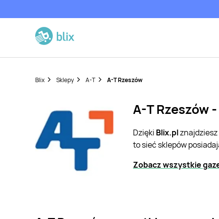
Blix
Sklepy
A-T
A-T Rzeszów
A-T Rzeszów -
Dzięki
Blix.pl
znajdziesz
to sieć sklepów posiada
Zobacz wszystkie gaze