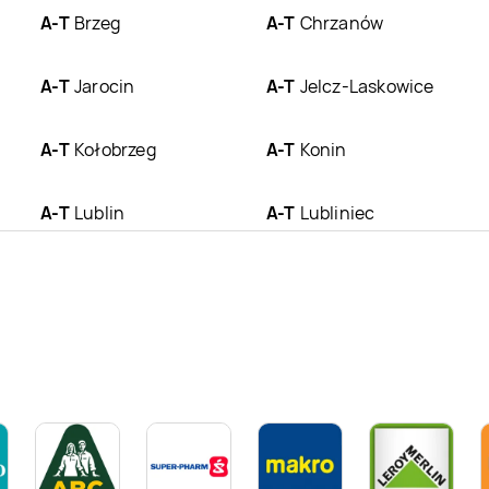
A-T
Brzeg
A-T
Chrzanów
A-T
Jarocin
A-T
Jelcz-Laskowice
A-T
Kołobrzeg
A-T
Konin
A-T
Lublin
A-T
Lubliniec
A-T
Milicz
A-T
Namysłów
A-T
Ostrów
A-T
Pabianice
Wielkopolski
A-T
Radomsko
A-T
Skarżysko-
Kamienna
A-T
Tarnów
A-T
Tomaszów
Mazowiecki