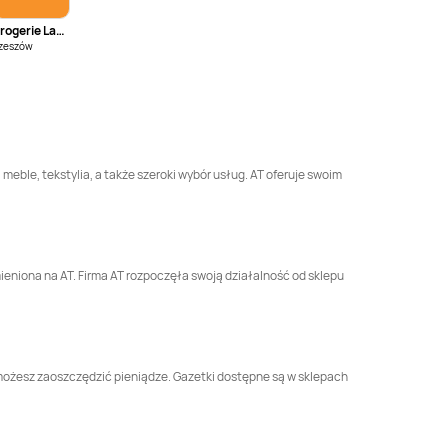
Drogerie Laboo
A-T
Wronki
A-T
Wysokie
zeszów
Mazowieckie
 meble, tekstylia, a także szeroki wybór usług. AT oferuje swoim
ieniona na AT. Firma AT rozpoczęła swoją działalność od sklepu
m możesz zaoszczędzić pieniądze. Gazetki dostępne są w sklepach