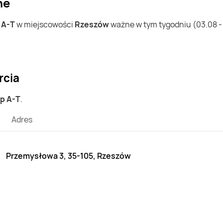
ne
w
A-T
w miejscowości
Rzeszów
ważne w tym tygodniu (03.08 - 0
rcia
ep A-T
.
Adres
Przemysłowa 3, 35-105, Rzeszów