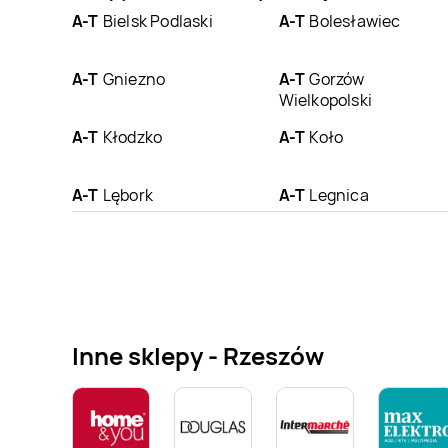
A-T
Bielsk Podlaski
A-T
Bolesławiec
A-T
Gniezno
A-T
Gorzów
Wielkopolski
A-T
Kłodzko
A-T
Koło
A-T
Lębork
A-T
Legnica
A-T
Łomża
A-T
Maków
Mazowiecki
A-T
Oława
A-T
Osielsko
Inne sklepy - Rzeszów
A-T
Poznań
A-T
Pułtusk
A-T
Strzelce Opolskie
A-T
Szczecinek