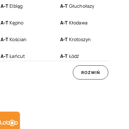
A-T
Elbląg
A-T
Głuchołazy
A-T
Kępno
A-T
Kłodawa
A-T
Kościan
A-T
Krotoszyn
A-T
Łańcut
A-T
Łódź
A-T
Nysa
A-T
Oleśnica
ROZWIŃ
A-T
Piła
A-T
Pleszew
A-T
Śrem
A-T
Środa
Wielkopolska
A-T
Turek
A-T
Wałbrzych