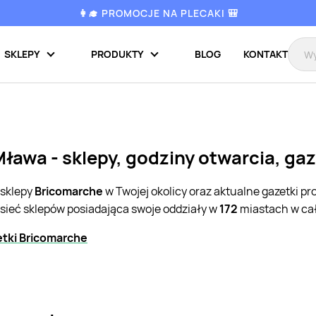
👩‍🎓 PROMOCJE NA PLECAKI 🎒
SKLEPY
PRODUKTY
BLOG
KONTAKT
ława - sklepy, godziny otwarcia, ga
 sklepy
Bricomarche
w Twojej okolicy oraz aktualne gazetki p
 sieć sklepów posiadająca swoje oddziały w
172
miastach w cał
tki Bricomarche