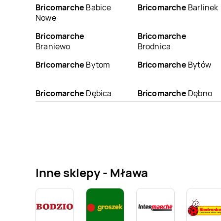
Bricomarche
Babice
Bricomarche
Barlinek
Nowe
Bricomarche
Bricomarche
Braniewo
Brodnica
Bricomarche
Bytom
Bricomarche
Bytów
Bricomarche
Dębica
Bricomarche
Dębno
Bricomarche
Bricomarche
Gniezno
Głuchołazy
Bricomarche
Bricomarche
Grójec
Grodzisk Wielkopolski
Inne sklepy - Mława
Bricomarche
Bricomarche
Iława
Hrubieszów
Bricomarche
Jelenia
Bricomarche
Kalisz
Góra