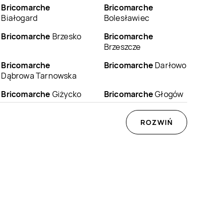
Bricomarche
Bricomarche
Białogard
Bolesławiec
Bricomarche
Brzesko
Bricomarche
Brzeszcze
Bricomarche
Bricomarche
Darłowo
Dąbrowa Tarnowska
Bricomarche
Giżycko
Bricomarche
Głogów
Bricomarche
Gostyń
Bricomarche
ROZWIŃ
Gostynin
Bricomarche
Gryfino
Bricomarche
Gubin
Bricomarche
Bricomarche
Jelcz-
Jarosław
Laskowice
Bricomarche
Kętrzyn
Bricomarche
Kielce