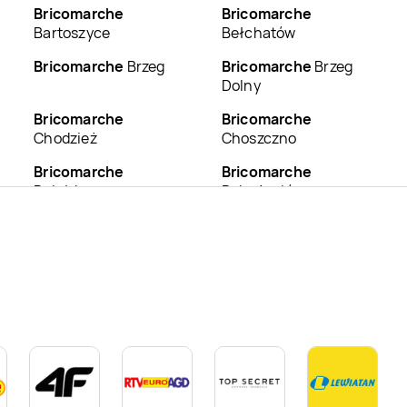
Bricomarche
Bricomarche
Bartoszyce
Bełchatów
Bricomarche
Brzeg
Bricomarche
Brzeg
Dolny
Bricomarche
Bricomarche
Chodzież
Choszczno
Bricomarche
Bricomarche
Działdowo
Dzierżoniów
Bricomarche
Bricomarche
Golub-
Goleniów
Dobrzyń
Bricomarche
Bricomarche
Gryfice
Grudziądz
Bricomarche
Bricomarche
Jarocin
Inowrocław
Bricomarche
Bricomarche
Kępno
Kamienna Góra