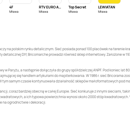
4F
RTV EURO AGD
Top Secret
LEWIATAN
Bricomarche
Koło
Bricomarche
Mława
Mława
Mława
Mława
Kołobrzeg
Bricomarche
Koszalin
Bricomarche
Koszarówka
Bricomarche
Kwidzyn
Bricomarche
Lębork
y na polskim rynku detalicznym. Sieć posiada ponad 100 placówek na terenie kraju
y detalicznej DIY, Bricomarche prowadzi również sklep internetowy. Założone w 19
Bricomarche
Bricomarche
Lubartów
Lubliniec
w Paryżu, a następnie dołączyła do grupy spółdzielczej ANPF. Pod koniec lat 80. 
jmującej się handlem artykułami do majsterkowania. W 1986 r. sieć Bricorama zos
Bricomarche
Bricomarche
Mielec
W tym samym czasie kontynuowała działalność sklepów małoformatowych pod mark
Międzyrzecz
cji, coraz bardziej obecną w całej Europie. Sieć konkuruje z innymi sieciami, taki
Bricomarche
Bricomarche
Nisko
 kwadratowych, a ich typowa powierzchnia wynosi około 2000 stóp kwadratowych. 
Namysłów
e na ogrodnictwie i dekoracji.
Bricomarche
Olecko
Bricomarche
Olkusz
Bricomarche
Bricomarche