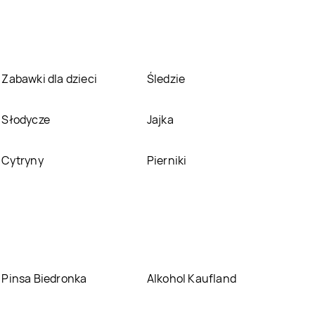
Bricomarche
Bricomarche
Świętochłowice
Świnoujście
Bricomarche
Tczew
Bricomarche
Tomaszów Lubelski
Zabawki dla dzieci
Śledzie
Bricomarche
Bricomarche
Wałcz
Wągrowiec
Słodycze
Jajka
Bricomarche
Bricomarche
Wrocław
Września
Cytryny
Pierniki
Bricomarche
Bricomarche
Zawiercie
Zduńska Wola
Pinsa Biedronka
Alkohol Kaufland