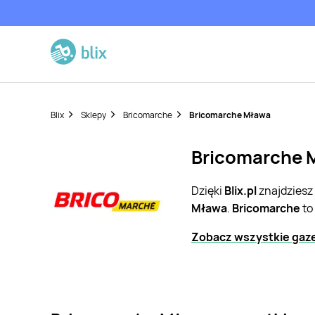
Blix
Sklepy
Bricomarche
Bricomarche Mława
Bricomarche M
Dzięki
Blix.pl
znajdziesz
Mława
.
Bricomarche
to
Zobacz wszystkie gaze