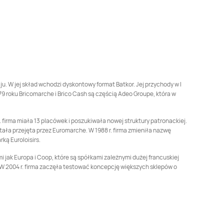
Bricomarche
Konin
Bricomarche
Konstantynów Łódzki
Bricomarche
Bricomarche
Kozienice
Krotoszyn
Bricomarche
Libiąż
Bricomarche
Limanowa
. W jej skład wchodzi dyskontowy format Batkor. Jej przychody w I
79 roku Bricomarche i Brico Cash są częścią Adeo Groupe, która w
Bricomarche
Lubsko
Bricomarche
Łomża
firma miała 13 placówek i poszukiwała nowej struktury patronackiej.
tała przejęta przez Euromarche. W 1988 r. firma zmieniła nazwę
Bricomarche
Milicz
Bricomarche
Mogilno
ą Euroloisirs.
mi jak Europa i Coop, które są spółkami zależnymi dużej francuskiej
Bricomarche
Nowa
Bricomarche
Nowa
W 2004 r. firma zaczęła testować koncepcję większych sklepów o
Ruda
Sól
Bricomarche
Oława
Bricomarche
Ostróda
Bricomarche
Bricomarche
Piekary