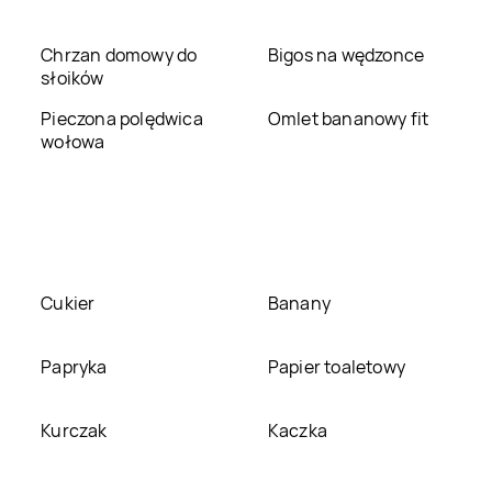
Ostrzeszów
Oświęcim
Chrzan domowy do
Bigos na wędzonce
Bricomarche
Pleszew
Bricomarche
Płock
słoików
Pieczona polędwica
Omlet bananowy fit
Bricomarche
Bricomarche
wołowa
Przemyśl
Przeworsk
Bricomarche
Radzyń
Bricomarche
Rawa
Podlaski
Mazowiecka
Bricomarche
Sanok
Bricomarche
Siedlce
Cukier
Banany
Bricomarche
Słupca
Bricomarche
Sokółka
Papryka
Papier toaletowy
Bricomarche
Bricomarche
Starachowice
Stargard
Kurczak
Kaczka
Bricomarche
Strzelce
Bricomarche
Strzelce
Krajeńskie
Opolskie