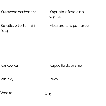
Pabianice
Śląskie
Kremowa carbonara
Kapusta z fasolą na
Bricomarche
Pogórze
Bricomarche
wigilię
Polkowice
Sałatka z tortellini i
Mozzarella w panierce
Bricomarche
Bricomarche
Puck
fetą
Pszczyna
Bricomarche
Rawicz
Bricomarche
Rydułtowy
Bricomarche
Bricomarche
Siemianowice Śląskie
Skierniewice
Karkówka
Kapsułki do prania
Bricomarche
Bricomarche
Śrem
Sokołów Podlaski
Whisky
Piwo
Bricomarche
Bricomarche
Staszów
Starogard Gdański
Wódka
Olej
Bricomarche
Sucha
Bricomarche
Beskidzka
Sulechów