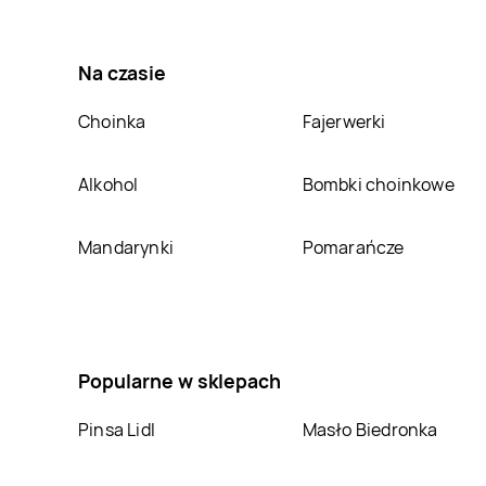
Bricomarche
Świdnik
Bricomarche
Świdwin
Na czasie
Bricomarche
Bricomarche
Szamotuły
Szczecinek
Choinka
Fajerwerki
Bricomarche
Bricomarche
Tomaszów
Trzcianka
Alkohol
Bombki choinkowe
Mazowiecki
Bricomarche
Bricomarche
Wieluń
Wejherowo
Mandarynki
Pomarańcze
Bricomarche
Bricomarche
Wschowa
Wyszków
Bricomarche
Zielona
Bricomarche
Góra
Złocieniec
Popularne w sklepach
Pinsa Lidl
Masło Biedronka