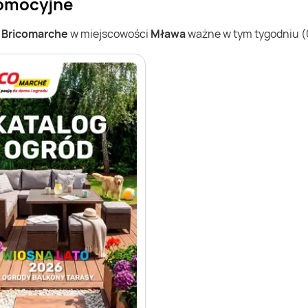
romocyjne
w
Bricomarche
w miejscowości
Mława
ważne w tym tygodniu (0