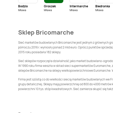
Bodzio
Groszek
Intermarche
Biedronka
Bricomarche
Bricomarche
Knurów
Mława
Mława
Mława
Mława
Kluczbork
Bricomarche
Kościan
Bricomarche
Kostrzyn nad Odrą
Sklep Bricomarche
Bricomarche
Bricomarche
Kutno
Krzeszowice
Sieć marketów budowlanych Bricomarche jest jednym z głównych gracz
półroczu 2016 r. wyniosły ponad 2 mld euro. Oprócz punktów sprzedaż
Bricomarche
Lipno
Bricomarche
Lubań
2015 roku posiadała 182 sklepy.
Sieć sklepów rozpoczęła działalność jako market budowlano-ogrodowy 
Bricomarche
W 1990 roku firma weszła w skład sieci supermarketów Euromarche, za
Malbork
Bricomarche
sklepów Bricomarche na sklepy wielkopowierzchniowe Euromarche. 
Miechów
Firma jest szóstą co do wielkości siecią marketów budowlanych we Fran
Bricomarche
Morąg
Bricomarche
grupy detalicznej. Sklepy mają powierzchnię od 800 do 4000 metrów
Mrągowo
powierzchni 10 tys. stóp kwadratowych. Sieć zamierza skupić się takż
Bricomarche
Nowy
Bricomarche
Oborniki
Tomyśl
Bricomarche
Ostrów
Bricomarche