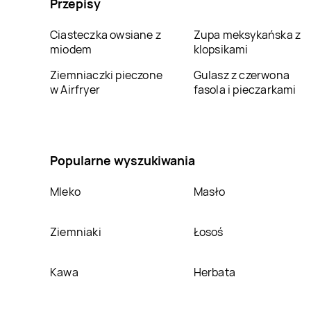
Przepisy
Wielkopolski
Ostrowiec
Świętokrzyski
Ciasteczka owsiane z
Zupa meksykańska z
Bricomarche
Piła
Bricomarche
miodem
klopsikami
Piotrków Trybunalski
Ziemniaczki pieczone
Gulasz z czerwona
Bricomarche
Poznań
Bricomarche
Pruszcz
w Airfryer
fasola i pieczarkami
Gdański
Bricomarche
Pyrzyce
Bricomarche
Radomsko
Popularne wyszukiwania
Bricomarche
Rypin
Bricomarche
Sandomierz
Mleko
Masło
Bricomarche
Bricomarche
Słubice
Skórzewo
Ziemniaki
Łosoś
Bricomarche
Środa
Bricomarche
Środa
Śląska
Wielkopolska
Kawa
Herbata
Bricomarche
Stawki
Bricomarche
Strzegom