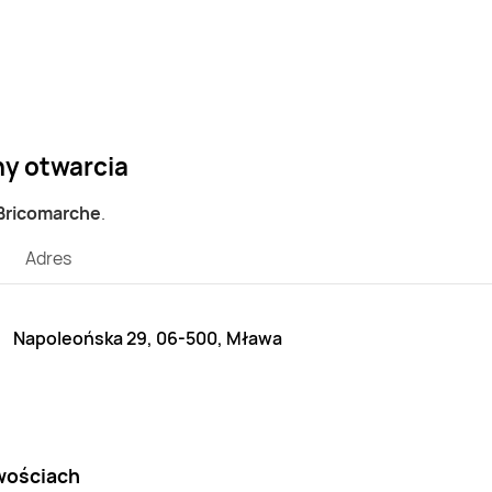
ny otwarcia
 Bricomarche
.
Adres
Napoleońska 29, 06-500, Mława
wościach