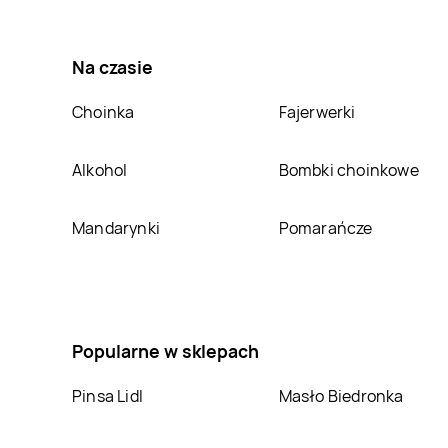
Bricomarche
Świdnik
Bricomarche
Świdwin
Na czasie
Bricomarche
Bricomarche
Szamotuły
Szczecinek
Choinka
Fajerwerki
Bricomarche
Bricomarche
Tomaszów
Trzcianka
Alkohol
Bombki choinkowe
Mazowiecki
Bricomarche
Bricomarche
Wieluń
Wejherowo
Mandarynki
Pomarańcze
Bricomarche
Bricomarche
Wschowa
Wyszków
Bricomarche
Zielona
Bricomarche
Góra
Złocieniec
Popularne w sklepach
Pinsa Lidl
Masło Biedronka