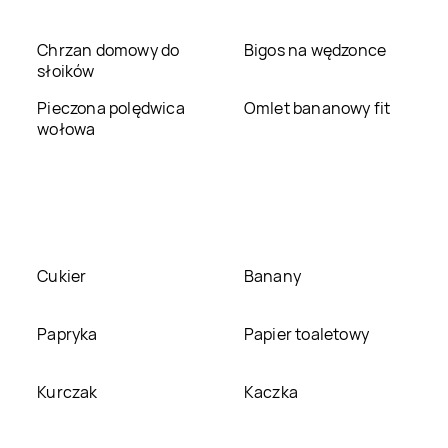
Ostrzeszów
Oświęcim
Chrzan domowy do
Bigos na wędzonce
Bricomarche
Pleszew
Bricomarche
Płock
słoików
Pieczona polędwica
Omlet bananowy fit
Bricomarche
Bricomarche
wołowa
Przemyśl
Przeworsk
Bricomarche
Radzyń
Bricomarche
Rawa
Podlaski
Mazowiecka
Bricomarche
Sanok
Bricomarche
Siedlce
Cukier
Banany
Bricomarche
Słupca
Bricomarche
Sokółka
Papryka
Papier toaletowy
Bricomarche
Bricomarche
Starachowice
Stargard
Kurczak
Kaczka
Bricomarche
Strzelce
Bricomarche
Strzelce
Krajeńskie
Opolskie