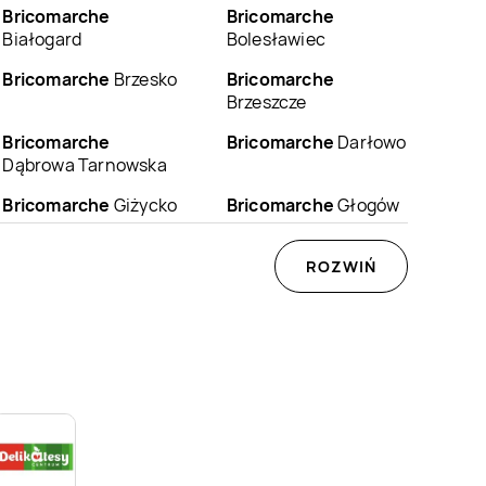
Bricomarche
Bricomarche
Białogard
Bolesławiec
Bricomarche
Brzesko
Bricomarche
Brzeszcze
Bricomarche
Bricomarche
Darłowo
Dąbrowa Tarnowska
Bricomarche
Giżycko
Bricomarche
Głogów
Bricomarche
Gostyń
Bricomarche
ROZWIŃ
Gostynin
Bricomarche
Gryfino
Bricomarche
Gubin
Bricomarche
Bricomarche
Jelcz-
Jarosław
Laskowice
Bricomarche
Kętrzyn
Bricomarche
Kielce