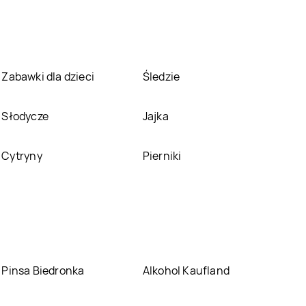
Bricomarche
Bricomarche
Świętochłowice
Świnoujście
Bricomarche
Tczew
Bricomarche
Tomaszów Lubelski
Zabawki dla dzieci
Śledzie
Bricomarche
Bricomarche
Wałcz
Wągrowiec
Słodycze
Jajka
Bricomarche
Bricomarche
Wrocław
Września
Cytryny
Pierniki
Bricomarche
Bricomarche
Zawiercie
Zduńska Wola
Pinsa Biedronka
Alkohol Kaufland