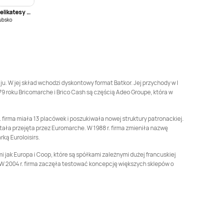
Delikatesy Centrum
Bricomarche
Konin
Bricomarche
ubsko
Konstantynów Łódzki
Bricomarche
Bricomarche
Kozienice
Krotoszyn
Bricomarche
Libiąż
Bricomarche
Limanowa
. W jej skład wchodzi dyskontowy format Batkor. Jej przychody w I
79 roku Bricomarche i Brico Cash są częścią Adeo Groupe, która w
Bricomarche
Łomża
Bricomarche
Malbork
firma miała 13 placówek i poszukiwała nowej struktury patronackiej.
tała przejęta przez Euromarche. W 1988 r. firma zmieniła nazwę
Bricomarche
Mława
Bricomarche
Mogilno
ą Euroloisirs.
mi jak Europa i Coop, które są spółkami zależnymi dużej francuskiej
Bricomarche
Nowa
Bricomarche
Nowa
W 2004 r. firma zaczęła testować koncepcję większych sklepów o
Ruda
Sól
Bricomarche
Oława
Bricomarche
Ostróda
Bricomarche
Bricomarche
Piekary