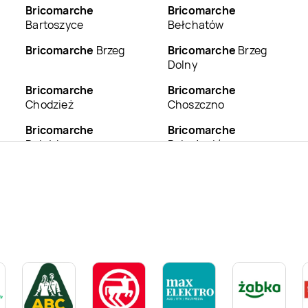
Bricomarche
Bricomarche
Bartoszyce
Bełchatów
Bricomarche
Brzeg
Bricomarche
Brzeg
Dolny
Bricomarche
Bricomarche
Chodzież
Choszczno
Bricomarche
Bricomarche
Działdowo
Dzierżoniów
Bricomarche
Bricomarche
Golub-
Goleniów
Dobrzyń
Bricomarche
Bricomarche
Gryfice
Grudziądz
Bricomarche
Bricomarche
Jarocin
Inowrocław
Bricomarche
Bricomarche
Kępno
Kamienna Góra