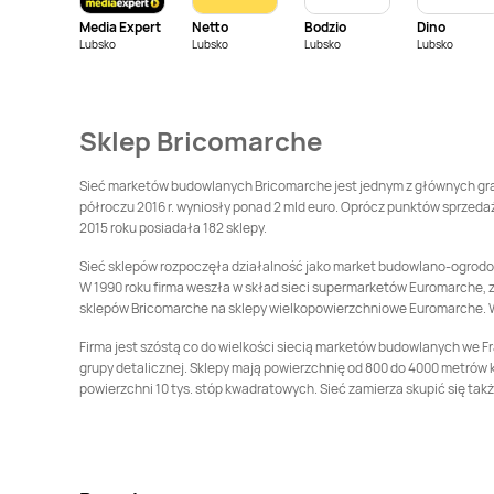
Media Expert
Netto
Bodzio
Dino
Bricomarche
Bricomarche
Knurów
Lubsko
Lubsko
Lubsko
Lubsko
Kluczbork
Bricomarche
Kościan
Bricomarche
Kostrzyn nad Odrą
Sklep Bricomarche
Bricomarche
Bricomarche
Kutno
Krzeszowice
Sieć marketów budowlanych Bricomarche jest jednym z głównych gracz
półroczu 2016 r. wyniosły ponad 2 mld euro. Oprócz punktów sprzedaż
Bricomarche
Lipno
Bricomarche
Lubań
2015 roku posiadała 182 sklepy.
Sieć sklepów rozpoczęła działalność jako market budowlano-ogrodowy 
Bricomarche
W 1990 roku firma weszła w skład sieci supermarketów Euromarche, za
Bricomarche
sklepów Bricomarche na sklepy wielkopowierzchniowe Euromarche. 
Miechów
Międzyrzecz
Firma jest szóstą co do wielkości siecią marketów budowlanych we Fran
Bricomarche
Morąg
Bricomarche
grupy detalicznej. Sklepy mają powierzchnię od 800 do 4000 metrów
Mrągowo
powierzchni 10 tys. stóp kwadratowych. Sieć zamierza skupić się takż
Bricomarche
Nowy
Bricomarche
Oborniki
Tomyśl
Bricomarche
Ostrów
Bricomarche