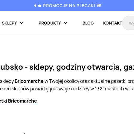
👩‍🎓 PROMOCJE NA PLECAKI 🎒
SKLEPY
PRODUKTY
BLOG
KONTAKT
ubsko - sklepy, godziny otwarcia, g
 sklepy
Bricomarche
w Twojej okolicy oraz aktualne gazetki p
o sieć sklepów posiadająca swoje oddziały w
172
miastach w ca
tki Bricomarche