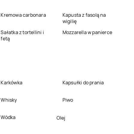
Pabianice
Śląskie
Kremowa carbonara
Kapusta z fasolą na
Bricomarche
Pogórze
Bricomarche
wigilię
Polkowice
Sałatka z tortellini i
Mozzarella w panierce
Bricomarche
Bricomarche
Puck
fetą
Pszczyna
Bricomarche
Rawicz
Bricomarche
Rydułtowy
Bricomarche
Bricomarche
Siemianowice Śląskie
Skierniewice
Karkówka
Kapsułki do prania
Bricomarche
Bricomarche
Śrem
Sokołów Podlaski
Whisky
Piwo
Bricomarche
Bricomarche
Staszów
Starogard Gdański
Wódka
Olej
Bricomarche
Sucha
Bricomarche
Beskidzka
Sulechów