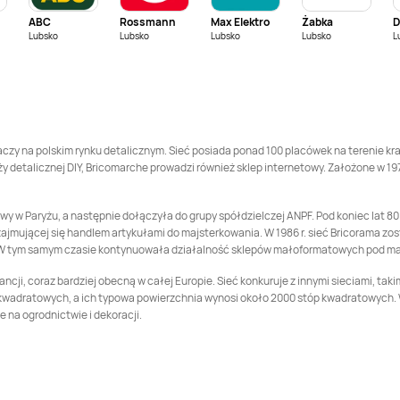
ABC
Rossmann
Max Elektro
Żabka
Bricomarche
Koło
Bricomarche
Lubsko
Lubsko
Lubsko
Lubsko
L
Kołobrzeg
Bricomarche
Koszalin
Bricomarche
Koszarówka
Bricomarche
Kwidzyn
Bricomarche
Lębork
y na polskim rynku detalicznym. Sieć posiada ponad 100 placówek na terenie kraju
y detalicznej DIY, Bricomarche prowadzi również sklep internetowy. Założone w 19
Bricomarche
Bricomarche
Lubartów
Lubliniec
w Paryżu, a następnie dołączyła do grupy spółdzielczej ANPF. Pod koniec lat 80. 
jmującej się handlem artykułami do majsterkowania. W 1986 r. sieć Bricorama zos
Bricomarche
Mielec
Bricomarche
Milicz
W tym samym czasie kontynuowała działalność sklepów małoformatowych pod mark
cji, coraz bardziej obecną w całej Europie. Sieć konkuruje z innymi sieciami, taki
Bricomarche
Bricomarche
Nisko
 kwadratowych, a ich typowa powierzchnia wynosi około 2000 stóp kwadratowych. 
Namysłów
e na ogrodnictwie i dekoracji.
Bricomarche
Olecko
Bricomarche
Olkusz
Bricomarche
Bricomarche