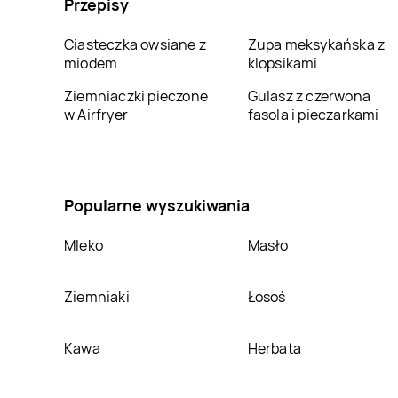
Przepisy
Wielkopolski
Ostrowiec
Świętokrzyski
Ciasteczka owsiane z
Zupa meksykańska z
Bricomarche
Piła
Bricomarche
miodem
klopsikami
Piotrków Trybunalski
Ziemniaczki pieczone
Gulasz z czerwona
Bricomarche
Poznań
Bricomarche
Pruszcz
w Airfryer
fasola i pieczarkami
Gdański
Bricomarche
Pyrzyce
Bricomarche
Radomsko
Popularne wyszukiwania
Bricomarche
Rypin
Bricomarche
Sandomierz
Mleko
Masło
Bricomarche
Bricomarche
Słubice
Skórzewo
Ziemniaki
Łosoś
Bricomarche
Środa
Bricomarche
Środa
Śląska
Wielkopolska
Kawa
Herbata
Bricomarche
Stawki
Bricomarche
Strzegom