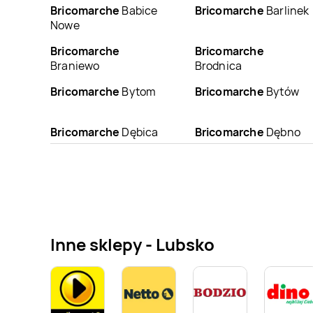
Bricomarche
Babice
Bricomarche
Barlinek
Nowe
Bricomarche
Bricomarche
Braniewo
Brodnica
Bricomarche
Bytom
Bricomarche
Bytów
Bricomarche
Dębica
Bricomarche
Dębno
Bricomarche
Bricomarche
Gniezno
Głuchołazy
Bricomarche
Bricomarche
Grójec
Grodzisk Wielkopolski
Inne sklepy - Lubsko
Bricomarche
Bricomarche
Iława
Hrubieszów
Bricomarche
Jelenia
Bricomarche
Kalisz
Góra