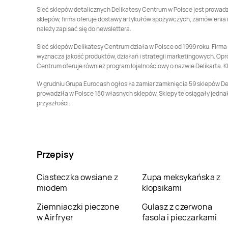
Delikatesy Centrum
Delikatesy Centrum
Sieć sklepów detalicznych Delikatesy Centrum w Polsce jest prowadzo
Bolimów
Bolszewo
sklepów, firma oferuje dostawy artykułów spożywczych, zamówienia i
należy zapisać się do newslettera.
Delikatesy Centrum
Delikatesy Centrum
Borzęcin
Borzytuchom
Sieć sklepów Delikatesy Centrum działa w Polsce od 1999 roku. Firm
wyznacza jakość produktów, działań i strategii marketingowych. Opró
Delikatesy Centrum
Delikatesy Centrum
Centrum oferuje również program lojalnościowy o nazwie Delikarta. K
Brody
Brudzeń Duży
W grudniu Grupa Eurocash ogłosiła zamiar zamknięcia 59 sklepów De
Delikatesy Centrum
Delikatesy Centrum
prowadziła w Polsce 180 własnych sklepów. Sklepy te osiągały jednak 
Brzeszcze
przyszłości.
Brzezinka
Delikatesy Centrum
Delikatesy Centrum
Brzóza Królewska
Brzóza Stadnicka
Delikatesy Centrum
Delikatesy Centrum
Przepisy
Busko-Zdrój
Buszkowiczki
Ciasteczka owsiane z
Zupa meksykańska z
Delikatesy Centrum
Delikatesy Centrum
miodem
klopsikami
Bystrzyca Kłodzka
Bytom
Ziemniaczki pieczone
Gulasz z czerwona
Delikatesy Centrum
Delikatesy Centrum
w Airfryer
fasola i pieczarkami
Cewice
Chałupki