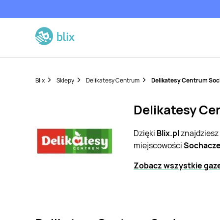
Blix
Sklepy
Delikatesy Centrum
Delikatesy Centrum So
Delikatesy Ce
Dzięki
Blix.pl
znajdziesz
miejscowości
Sochacz
Zobacz wszystkie gaze