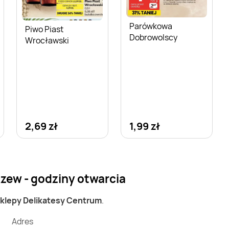
Parówkowa
Piwo Piast
Dobrowolscy
Wrocławski
2,69 zł
1,99 zł
zew - godziny otwarcia
sklepy Delikatesy Centrum
.
Adres