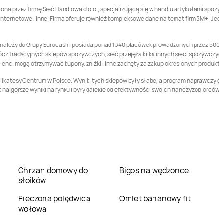
Delikatesy Centrum
Delikatesy Centrum
na przez firmę Sieć Handlowa d.o.o., specjalizującą się w handlu artykułami spoż
Borek Stary
Borkowice
nternetowe i inne. Firma oferuje również kompleksowe dane na temat firm 3M+. Je
Delikatesy Centrum
Delikatesy Centrum
Bralin
Brąszewice
a należy do Grupy Eurocash i posiada ponad 1340 placówek prowadzonych przez 500
cz tradycyjnych sklepów spożywczych, sieć przejęła kilka innych sieci spożywczych
Delikatesy Centrum
Delikatesy Centrum
lienci mogą otrzymywać kupony, zniżki i inne zachęty za zakup określonych produk
Brusy
Brzeg
likatesy Centrum w Polsce. Wyniki tych sklepów były słabe, a program naprawczy 
Delikatesy Centrum
Delikatesy Centrum
najgorsze wyniki na rynku i były dalekie od efektywności swoich franczyzobiorców. 
Brzeziny
Brzeźnica
Delikatesy Centrum
Delikatesy Centrum
Brzozów
Brzyska
Delikatesy Centrum
Delikatesy Centrum
Bychawa
Byczyna
Chrzan domowy do
Bigos na wędzonce
Delikatesy Centrum
Delikatesy Centrum
słoików
Bytom Odrzański
Cekcyn
Pieczona polędwica
Omlet bananowy fit
Delikatesy Centrum
Delikatesy Centrum
wołowa
Charsznica
Chęciny