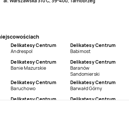
al. Warszawska 310 C, 39-400, Tarnobrzeg
miejscowościach
Delikatesy Centrum
Delikatesy Centrum
Andrespol
Babimost
Delikatesy Centrum
Delikatesy Centrum
Banie Mazurskie
Baranów
Sandomierski
Delikatesy Centrum
Delikatesy Centrum
Baruchowo
Barwałd Górny
Delikatesy Centrum
Delikatesy Centrum
Besko
Bestwina
Delikatesy Centrum
Delikatesy Centrum
Białobrzegi
Biały Dunajec