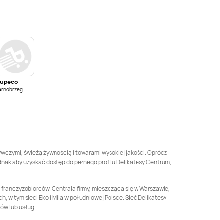
Delikatesy Centrum
Delikatesy Centrum
Bielsko-Biała
Bierdzany
Delikatesy Centrum
Delikatesy Centrum
Blizanów
Bliżyn
Delikatesy Centrum
Delikatesy Centrum
Bobrek
Bochnia
upeco
arnobrzeg
Delikatesy Centrum
Delikatesy Centrum
Bogdaniec
Bogoria
Delikatesy Centrum
Delikatesy Centrum
Bolesław
Bolesławiec
Delikatesy Centrum
Delikatesy Centrum
ywczymi, świeżą żywnością i towarami wysokiej jakości. Oprócz
Boronów
Borowie
dnak aby uzyskać dostęp do pełnego profilu Delikatesy Centrum,
Delikatesy Centrum
Delikatesy Centrum
Bratkowice
Brenna
 franczyzobiorców. Centrala firmy, mieszcząca się w Warszawie,
, w tym sieci Eko i Mila w południowej Polsce. Sieć Delikatesy
Delikatesy Centrum
Delikatesy Centrum
tów lub usług.
Brzeg Dolny
Brzesko