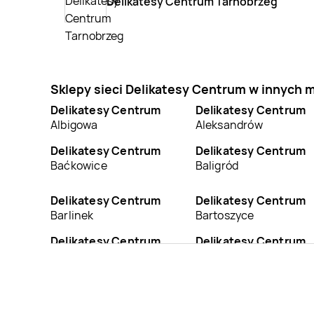
Delikatesy Centrum Tarnobrzeg
Sklepy sieci Delikatesy Centrum w innych 
Delikatesy Centrum
Delikatesy Centrum
Albigowa
Aleksandrów
Delikatesy Centrum
Delikatesy Centrum
Baćkowice
Baligród
Delikatesy Centrum
Delikatesy Centrum
Barlinek
Bartoszyce
Delikatesy Centrum
Delikatesy Centrum
Bełchatów
Bełżec
Delikatesy Centrum
Delikatesy Centrum
Biała Podlaska
Biała-Parcela