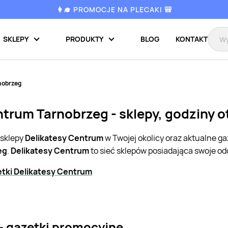
👩‍🎓 PROMOCJE NA PLECAKI 🎒
SKLEPY
PRODUKTY
BLOG
KONTAKT
nobrzeg
ntrum Tarnobrzeg - sklepy, godziny 
 sklepy
Delikatesy Centrum
w Twojej okolicy oraz aktualne ga
eg
.
Delikatesy Centrum
to sieć sklepów posiadająca swoje od
tki Delikatesy Centrum
- gazetki promocyjne