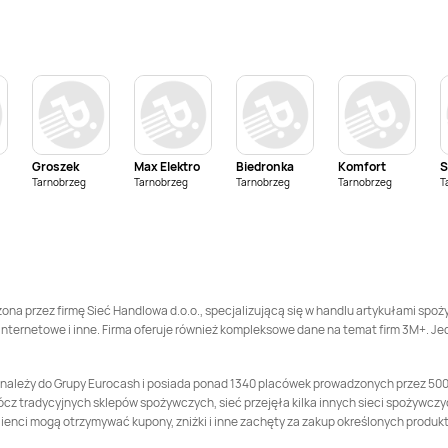
Delikatesy Centrum
Delikatesy Centrum
Bieliny
Bielsk
Delikatesy Centrum
Delikatesy Centrum
Biłgoraj
Bircza
Delikatesy Centrum
Delikatesy Centrum
Błotnica Strzelecka
Bobowa
Groszek
Max Elektro
Biedronka
Komfort
S
Tarnobrzeg
Delikatesy Centrum
Tarnobrzeg
Tarnobrzeg
Delikatesy Centrum
Tarnobrzeg
T
Bogacica
Bogatynia
Delikatesy Centrum
Delikatesy Centrum
Bojanowo
Bojszowy
Delikatesy Centrum
Delikatesy Centrum
na przez firmę Sieć Handlowa d.o.o., specjalizującą się w handlu artykułami spoż
Borek Stary
Borkowice
nternetowe i inne. Firma oferuje również kompleksowe dane na temat firm 3M+. Je
Delikatesy Centrum
Delikatesy Centrum
Bralin
Brąszewice
a należy do Grupy Eurocash i posiada ponad 1340 placówek prowadzonych przez 500
cz tradycyjnych sklepów spożywczych, sieć przejęła kilka innych sieci spożywczych
Delikatesy Centrum
Delikatesy Centrum
lienci mogą otrzymywać kupony, zniżki i inne zachęty za zakup określonych produk
Brusy
Brzeg