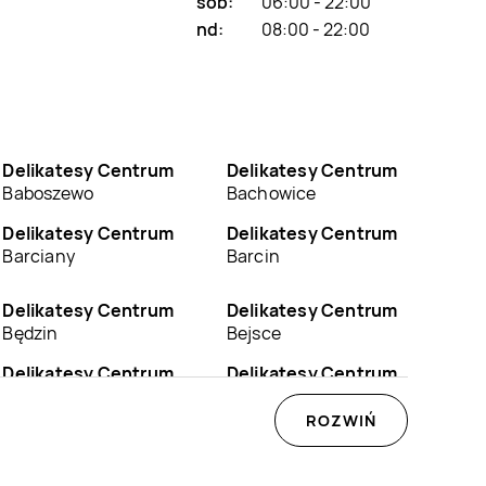
sob:
06:00 - 22:00
nd:
08:00 - 22:00
Delikatesy Centrum
Delikatesy Centrum
Baboszewo
Bachowice
Delikatesy Centrum
Delikatesy Centrum
Barciany
Barcin
Delikatesy Centrum
Delikatesy Centrum
Będzin
Bejsce
Delikatesy Centrum
Delikatesy Centrum
Biadoliny Szlacheckie
Biała
ROZWIŃ
Delikatesy Centrum
Delikatesy Centrum
Białystok
Biecz