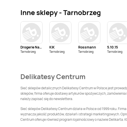
Delikatesy Centrum
Delikatesy Centrum
Bielawa
Bielawy
Inne sklepy - Tarnobrzeg
Delikatesy Centrum
Delikatesy Centrum
Bieruń
Bierutów
Delikatesy Centrum
Delikatesy Centrum
Błaszki
Błażowa
Drogerie Natura
KiK
Rossmann
5.10.15
Delikatesy Centrum
Tarnobrzeg
Tarnobrzeg
Tarnobrzeg
Delikatesy Centrum
Tarnobrzeg
Bodzechów
Bodzentyn
Delikatesy Centrum
Delikatesy Centrum
Delikatesy Centrum
Boguchwała
Boguszów-Gorce
Delikatesy Centrum
Delikatesy Centrum
Sieć sklepów detalicznych Delikatesy Centrum w Polsce jest prowadzo
Bolimów
Bolszewo
sklepów, firma oferuje dostawy artykułów spożywczych, zamówienia i
należy zapisać się do newslettera.
Delikatesy Centrum
Delikatesy Centrum
Borzęcin
Borzytuchom
Sieć sklepów Delikatesy Centrum działa w Polsce od 1999 roku. Firm
wyznacza jakość produktów, działań i strategii marketingowych. Opró
Delikatesy Centrum
Delikatesy Centrum
Centrum oferuje również program lojalnościowy o nazwie Delikarta. K
Brody
Brudzeń Duży