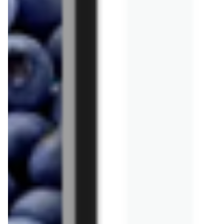
Gama
Jurgów
Gama
Juszczyna
Wódka
Olej
Gama
Kąkolewnica
Gama
Kamień
Na czasie
Gama
Kędzierzyn-Koźle
Gama
Kępice
Choinka
Fajerwerki
Gama
Kętrzyn
Gama
Kielce
Karp
Ozdoby świąteczne
Gama
Kiwity
Gama
Kleosin
Zabawki dla dzieci
Śledzie
Gama
Klichy
Gama
Klimontów
Alkohol
Bombki choinkowe
Gama
Koczała
Gama
Kołobrzeg
Lampki choinkowe
Zimne ognie
Gama
Kończyce Wielkie
Gama
Końskie