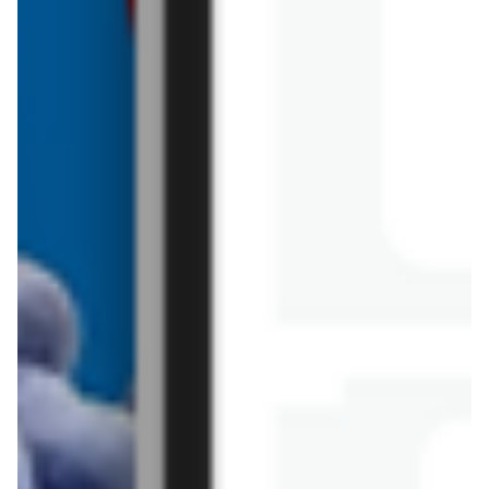
Gama
Gorzów
Gama
Gozdowo
Mleko
Masło
Wielkopolski
Gama
Grabowo
Gama
Grajewo
Cukier
Banany
Kościerskie
Gama
Grodziczno
Gama
Grodzisk
Karkówka
Kapsułki do prania
Gama
Gryfino
Gama
Hajnówka
Ziemniaki
Łosoś
Gama
Iława
Gama
Janów
Papryka
Papier toaletowy
Gama
Jarosław
Gama
Jaślany
Whisky
Piwo
Gama
Jasło
Gama
Jastarnia
Kawa
Herbata
Gama
Jawiszowice
Gama
Jelenia Góra
Kurczak
Kaczka