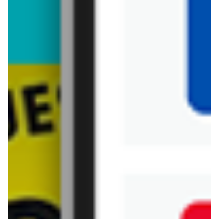
nd:
nieczynne
Ks. Dr. Bolesława Domańskiego 1, 77-100,
Bytów
pon-pt:
06:00 - 20:00
sob:
06:00 - 20:00
nd:
nieczynne
Sklepy sieci Gama w innych miejscowościach
Gama
Aleksandrów
Gama
Aleksandrów
Drugi
Kujawski
Gama
Aleksandrów
Gama
Augustów
Łódzki
Gama
Bańska Wyżna
Gama
Barlinek
Gama
Bęczków
Gama
Bełchatów