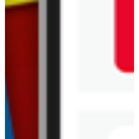
użytku, takie jak żywność, ale również artykuły dla hobbystów i
Gama
Chrapoń
Gama
Chwarszczany
profesjonalistów. Gama oferuje swoim klientom atrakcyjne ceny oraz
szeroki wybór produktów.
Gama
Ciechanów
Gama
Czarna
Kiedy powstała firma Gama
Firma Gama powstała w roku 1989. Założycielem i Prezesem Zarządu jest
Gama
Czarna Góra
Gama
Czarnolas
Andrzej Górski. Siedziba firmy mieści się w Warszawie.
Obecnie Gama jest jedną z największych polskich firm oferujących
Gama
Częstochowa
Gama
Dąbrowa
sprzedaż detaliczną i hurtową artykułów codziennych użytku oraz
Białostocka
produktów dla hobbystów i profesjonalistów.
Gazetki promocyjne firmy Gama
Gama
Dąbrówka-Ług
Gama
Darłowo
Gazetki promocyjne to jedna z najbardziej popularnych form reklamy
wśród polskich klientów. Firma Gama oferuje swoim klientom możliwość
Gama
Dobieszyn
Gama
Dobrcz
zakupu produktów w atrakcyjnych cenach, a także dostęp do szerokiego
asortymentu produktów. Klienci mogą skorzystać z oferty firmy Gama na
stronie internetowej lub w punktach sprzedaży detalicznej.
Gama
Dobre Miasto
Gama
Dobrojewo
Gama
Dobrska-Kolonia
Gama
Dobrynia
Przepisy