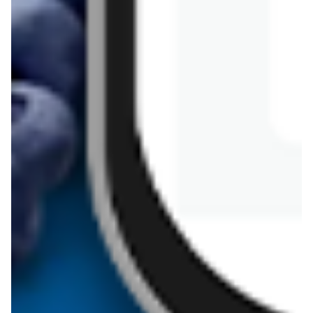
Słodycze
Jajka
Gama
Korycin
Gama
Korzeniewo
Mandarynki
Pomarańcze
Gama
Kościerzyna
Gama
Kosów Lacki
Miód
Schab
Gama
Kozienice
Gama
Kraśnik
Cytryny
Pierniki
Gama
Krasnystaw
Gama
Krynica-Zdrój
Gama
Krześnica
Gama
Kutno
Popularne w sklepach
Pinsa Lidl
Masło Biedronka
Gama
Kuźnica
Gama
Kuźnice
Mięso Dino
Lody Żabka
Gama
Leśnica
Gama
Lidzbark
Warmiński
Pinsa Biedronka
Alkohol Kaufland
Gama
Lisów
Gama
Lubartów