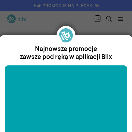
👩‍🎓 PROMOCJE NA PLECAKI 🎒
Sklepy
Gama
Gama Bytów
Najnowsze promocje
zawsze pod ręką w aplikacji Blix
"/>
Gama Bytów - sklepy, godziny
otwarcia, gazetki promocyjne
Dzięki
Blix.pl
znajdziesz sklepy
Gama
w Twojej
okolicy oraz aktualne gazetki promocyjne w
sklepach sieci w miejscowości
Bytów
.
Gama
to
sieć sklepów posiadająca swoje oddziały w
223
miastach w całej Polsce.