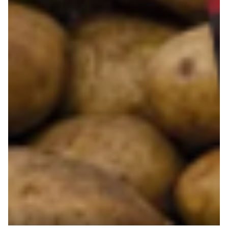
Gama
Mień
Gama
Mijakowo
Współpraca
Gama
Mogielnica
Gama
Mokre
Polityka prywatności
Polityka cookies
Gama
Morąg
Gama
Morawica
Regulamin
Gama
Mrągowo
Gama
Mrzezino
OWR
Gama
Murzasichle
Gama
Myślibórz
Kontakt
Nasze produkty
Gama
Nidzica
Gama
Nowa Wola
Kupony i kody
Gama
Nowe Łubki
Gama
Nowe Miasto
Lista zakupów
Lubawskie
Cashback
Gama
Nowe Słowiki
Gama
Nowy Targ