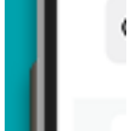
2,69 zł
2,69 zł
Piwo Żywiec APA
Piwo Żywiec IPA