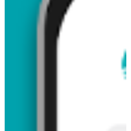
aktualna
Gama
Gazetka 30.07-11.08
Gazetki promocyjne - najnowsze oferty
Gama Kozienice
Piwo Żywiec Białe
Piwo Żywiec Porter