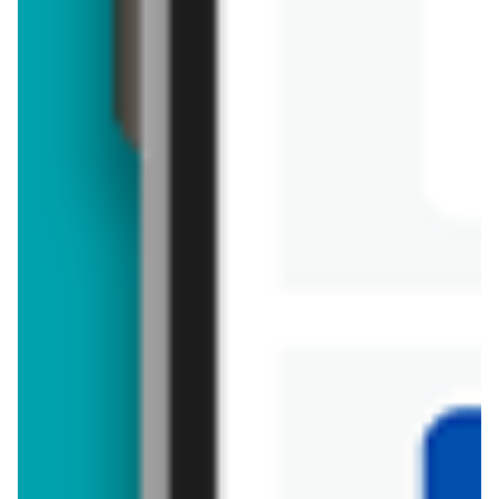
5,49 zł
2,99 zł