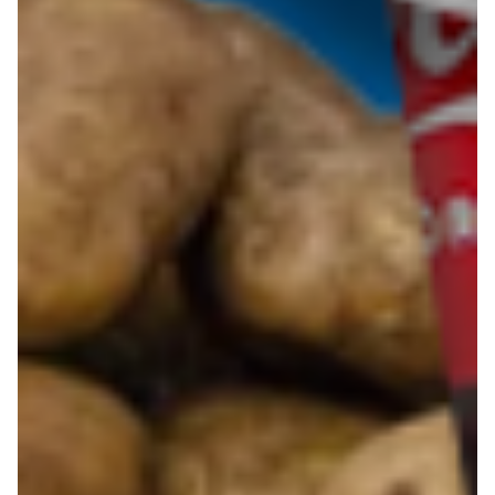
Whisky Lidl
Gama
Łapy
Gama
Łazieniec
Gama
Łódź
Gama
Łowicz
Pobierz aplikację Blix na swój telefon!
Gama
Łoziska
Gama
Majdan
Gama
Makarki
Gama
Miastko
Gama
Mielec
Gama
Mielęcin
Więcej o Blix
O nas
Gama
Mień
Gama
Mijakowo
Współpraca
Gama
Mogielnica
Gama
Mokre
Polityka prywatności
Polityka cookies
Gama
Morąg
Gama
Morawica