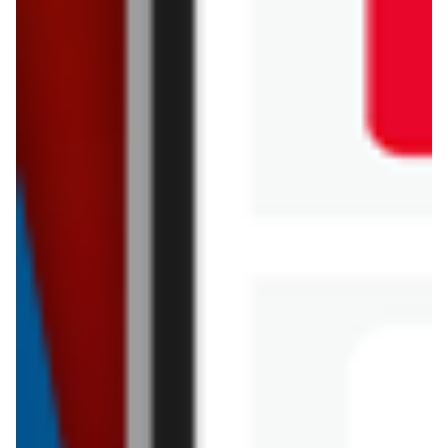
Gama
Czarna
Gama
Czarna Góra
Andrzej Górski. Siedziba firmy mieści się w Warszawie.
Obecnie Gama jest jedną z największych polskich firm oferujących
Gama
Czarnolas
Gama
Częstochowa
sprzedaż detaliczną i hurtową artykułów codziennych użytku oraz
produktów dla hobbystów i profesjonalistów.
Gazetki promocyjne firmy Gama
Gama
Dąbrowa
Gama
Dąbrówka-Ług
Białostocka
Gazetki promocyjne to jedna z najbardziej popularnych form reklamy
wśród polskich klientów. Firma Gama oferuje swoim klientom możliwość
Gama
Darłowo
Gama
Dobieszyn
zakupu produktów w atrakcyjnych cenach, a także dostęp do szerokiego
asortymentu produktów. Klienci mogą skorzystać z oferty firmy Gama na
stronie internetowej lub w punktach sprzedaży detalicznej.
Gama
Dobrcz
Gama
Dobre Miasto
Gama
Dobrojewo
Gama
Dobrska-Kolonia
Przepisy
Ciasteczka owsiane z
Zupa meksykańska z
Gama
Dobrynia
Gama
Działoszyn
miodem
klopsikami
Chrzan domowy do
Bigos na wędzonce
Gama
Dzierzążnia
Gama
Ełk
słoików