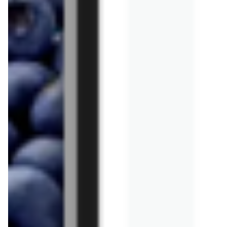
Gama
Kamień
Gama
Kędzierzyn-Koźle
Choinka
Fajerwerki
Gama
Kępice
Gama
Kętrzyn
Karp
Ozdoby świąteczne
Gama
Kielce
Gama
Kiwity
Zabawki dla dzieci
Śledzie
Gama
Kleosin
Gama
Klichy
Alkohol
Bombki choinkowe
Gama
Klimontów
Gama
Koczała
Lampki choinkowe
Zimne ognie
Gama
Kołobrzeg
Gama
Kończyce Wielkie
Słodycze
Jajka
Gama
Końskie
Gama
Korycin
Mandarynki
Pomarańcze
Gama
Korzeniewo
Gama
Kościerzyna
Miód
Schab