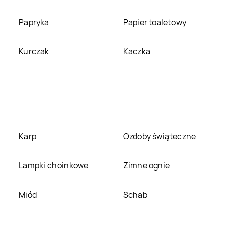
kakto.pl
Lubań
kakto.pl
Lubartów
Papryka
Papier toaletowy
kakto.pl
Łęczna
kakto.pl
Łęczyca
Kurczak
Kaczka
kakto.pl
Małogoszcz
kakto.pl
Marki
kakto.pl
Mikołów
kakto.pl
Mińsk
Mazowiecki
kakto.pl
Niedrzwica
kakto.pl
Nowe Miasto
Karp
Ozdoby świąteczne
Duża
Lubawskie
kakto.pl
Nysa
kakto.pl
Oborniki
Lampki choinkowe
Zimne ognie
kakto.pl
Opalenica
kakto.pl
Opole
Miód
Schab
Lubelskie
kakto.pl
Otwock
kakto.pl
Pabianice