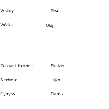
kakto.pl
Lublin
kakto.pl
Łabiszyn
Whisky
Piwo
kakto.pl
Łódź
kakto.pl
Łowicz
Wódka
Olej
kakto.pl
Michałowo
kakto.pl
Międzychód
kakto.pl
Mszana
kakto.pl
Mysłowice
Dolna
kakto.pl
Nowy Dwór
kakto.pl
Nowy Sącz
Zabawki dla dzieci
Śledzie
Gdański
kakto.pl
Odolanów
kakto.pl
Olkusz
Słodycze
Jajka
kakto.pl
Ostrów
kakto.pl
Ostrowiec
Cytryny
Pierniki
Wielkopolski
Świętokrzyski
kakto.pl
Pajęczno
kakto.pl
Pasłęk