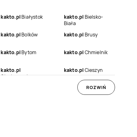
kakto.pl
Białystok
kakto.pl
Bielsko-
Biała
kakto.pl
Bolków
kakto.pl
Brusy
kakto.pl
Bytom
kakto.pl
Chmielnik
kakto.pl
kakto.pl
Cieszyn
Ciechanowiec
kakto.pl
Człopa
kakto.pl
Czudec
ROZWIŃ
kakto.pl
Dynów
kakto.pl
Działdowo
kakto.pl
Głowno
kakto.pl
Gniew