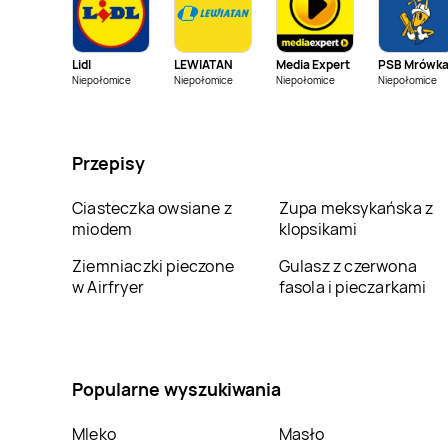
kakto.pl
Gniezno
kakto.pl
Golub-
Dobrzyń
Lidl
LEWIATAN
Media Expert
PSB Mrówk
kakto.pl
Grodzisk
kakto.pl
Gryfice
Niepołomice
Niepołomice
Niepołomice
Niepołomice
Wielkopolski
kakto.pl
Janów
kakto.pl
Jarocin
Lubelski
Przepisy
kakto.pl
Kalwaria
kakto.pl
Kamienna
Zebrzydowska
Ciasteczka owsiane z
Góra
Zupa meksykańska z
miodem
klopsikami
kakto.pl
Kleczew
kakto.pl
Kłobuck
Ziemniaczki pieczone
Gulasz z czerwona
w Airfryer
fasola i pieczarkami
kakto.pl
Koszęcin
kakto.pl
Koziegłowy
kakto.pl
Krośniewice
kakto.pl
Krosno
Popularne wyszukiwania
kakto.pl
Kwidzyn
kakto.pl
Lądek-Zdrój
Mleko
Masło