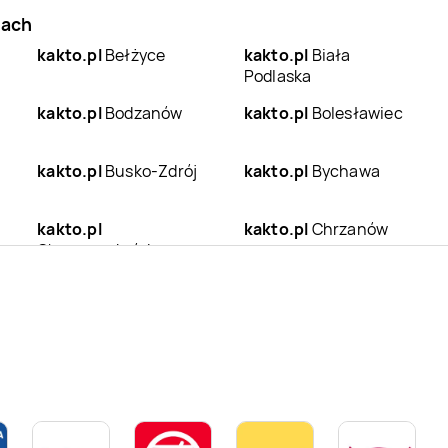
iach
kakto.pl
Bełżyce
kakto.pl
Biała
Podlaska
kakto.pl
Bodzanów
kakto.pl
Bolesławiec
kakto.pl
Busko-Zdrój
kakto.pl
Bychawa
kakto.pl
kakto.pl
Chrzanów
Chruszczobród
kakto.pl
Czersk
kakto.pl
Częstochowa
kakto.pl
Dobra
kakto.pl
Drzewica
kakto.pl
Garwolin
kakto.pl
Gdańsk