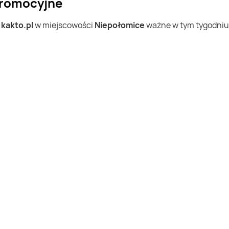
 promocyjne
w
kakto.pl
w miejscowości
Niepołomice
ważne w tym tygodniu (