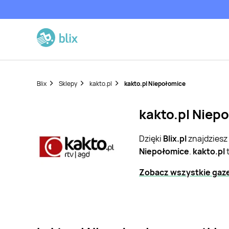
Blix
Sklepy
kakto.pl
kakto.pl Niepołomice
kakto.pl Niepo
Dzięki
Blix.pl
znajdziesz
Niepołomice
.
kakto.pl
t
Zobacz wszystkie gaze