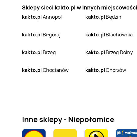
Sklepy sieci kakto.pl w innych miejscowośc
kakto.pl
Annopol
kakto.pl
Będzin
kakto.pl
Biłgoraj
kakto.pl
Blachownia
kakto.pl
Brzeg
kakto.pl
Brzeg Dolny
kakto.pl
Chocianów
kakto.pl
Chorzów
kakto.pl
Czarny
kakto.pl
Czechowice-
Dunajec
Dziedzice
kakto.pl
Darłowo
kakto.pl
Dobczyce
Inne sklepy - Niepołomice
kakto.pl
Dzierzgoń
kakto.pl
Frysztak