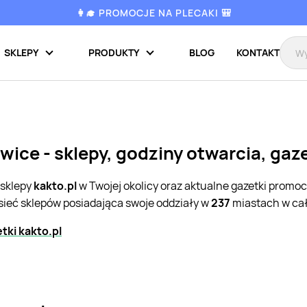
👩‍🎓 PROMOCJE NA PLECAKI 🎒
SKLEPY
PRODUKTY
BLOG
KONTAKT
wice - sklepy, godziny otwarcia, ga
 sklepy
kakto.pl
w Twojej okolicy oraz aktualne gazetki promo
sieć sklepów posiadająca swoje oddziały w
237
miastach w cał
tki kakto.pl