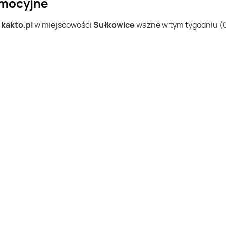
omocyjne
w
kakto.pl
w miejscowości
Sułkowice
ważne w tym tygodniu (03