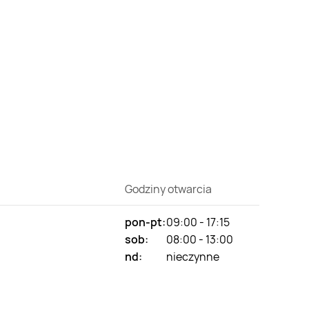
Godziny otwarcia
pon-pt:
09:00 - 17:15
sob:
08:00 - 13:00
nd:
nieczynne