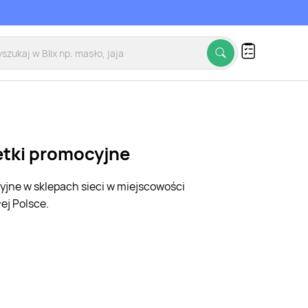
zetki promocyjne
cyjne w sklepach sieci w miejscowości
ej Polsce.