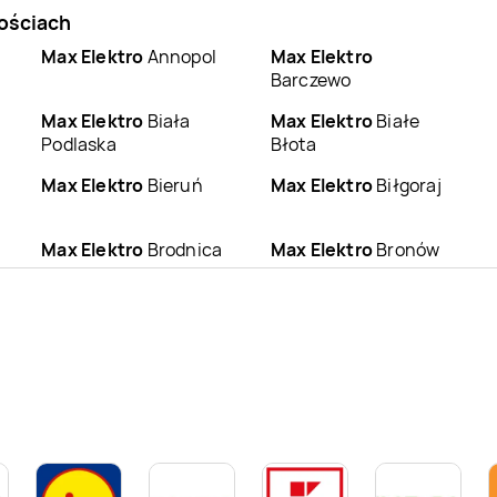
wościach
Max Elektro
Annopol
Max Elektro
Barczewo
Max Elektro
Biała
Max Elektro
Białe
Podlaska
Błota
Max Elektro
Bieruń
Max Elektro
Biłgoraj
Max Elektro
Brodnica
Max Elektro
Bronów
Max Elektro
Brzostek
Max Elektro
Brzozów
Max Elektro
Chełm
Max Elektro
Chmielnik
Max Elektro
Max Elektro
Cieszyn
Ciechanowiec