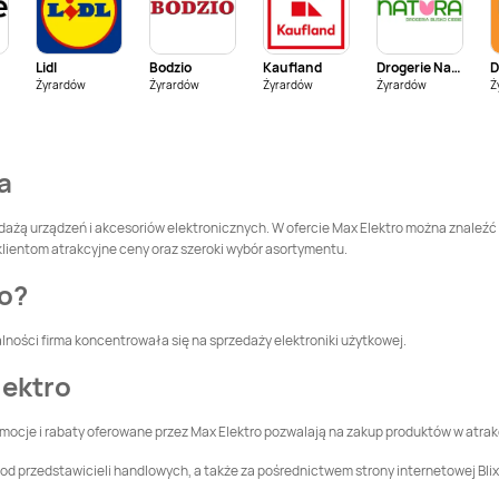
Max Elektro
Max Elektro
Czarny
Czarnków
Dunajec
Lidl
Bodzio
Kaufland
Drogerie Natura
Żyrardów
Max Elektro
Czudec
Żyrardów
Żyrardów
Max Elektro
Czyżew
Żyrardów
Ż
Max Elektro
Debrzno
Max Elektro
a
Dobczyce
Max Elektro
Dukla
Max Elektro
Dynów
dażą urządzeń i akcesoriów elektronicznych. W ofercie Max Elektro można znaleźć p
klientom atrakcyjne ceny oraz szeroki wybór asortymentu.
Max Elektro
Garwolin
Max Elektro
Gdańsk
ro?
lności firma koncentrowała się na sprzedaży elektroniki użytkowej.
Max Elektro
Max Elektro
Głowno
Główczyce
lektro
Max Elektro
Góra
Max Elektro
Gorlice
omocje i rabaty oferowane przez Max Elektro pozwalają na zakup produktów w atra
d przedstawicieli handlowych, a także za pośrednictwem strony internetowej Blix.
Max Elektro
Max Elektro
Grybów