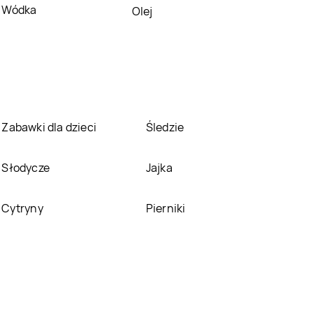
Wódka
Olej
Krzeszowice
Max Elektro
Lędziny
Max Elektro
Lesko
Max Elektro
Max Elektro
Lipno
Limanowa
Max Elektro
Lublin
Max Elektro
Lubliniec
Zabawki dla dzieci
Śledzie
Max Elektro
Łabowa
Max Elektro
Łagów
Słodycze
Jajka
Max Elektro
Łaziska
Max Elektro
Łazy
Cytryny
Pierniki
Górne
Max Elektro
Łosice
Max Elektro
Łowicz
Max Elektro
Miechów
Max Elektro
Międzyrzec Podlaski