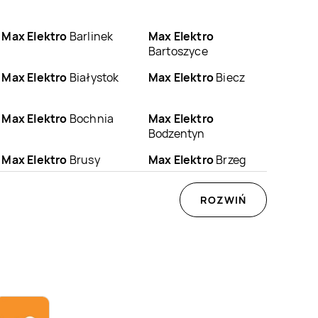
Max Elektro
Barlinek
Max Elektro
Bartoszyce
Max Elektro
Białystok
Max Elektro
Biecz
Max Elektro
Bochnia
Max Elektro
Bodzentyn
Max Elektro
Brusy
Max Elektro
Brzeg
Max Elektro
Busko-
Max Elektro
ROZWIŃ
Bychawa
Zdrój
Max Elektro
Chodzież
Max Elektro
Chorzele
Max Elektro
Max Elektro
Czarna
Ciężkowice