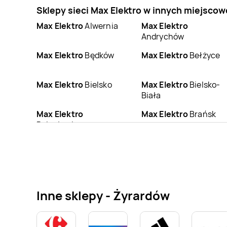
Sklepy sieci Max Elektro w innych miejsco
Max Elektro
Alwernia
Max Elektro
Andrychów
Max Elektro
Będków
Max Elektro
Bełżyce
Max Elektro
Bielsko
Max Elektro
Bielsko-
Biała
Max Elektro
Max Elektro
Brańsk
Bolesławiec
Max Elektro
Brzesko
Max Elektro
Brzeziny
Max Elektro
Max Elektro
Bytów
Bystrzyca Kłodzka
Inne sklepy - Żyrardów
Max Elektro
Chorzów
Max Elektro
Ciechanów