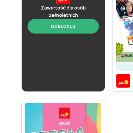
Zawartość dla osób
pełnoletnich
ODBLOKUJ
aktualna
POLOmarket
Katalog alkoholi