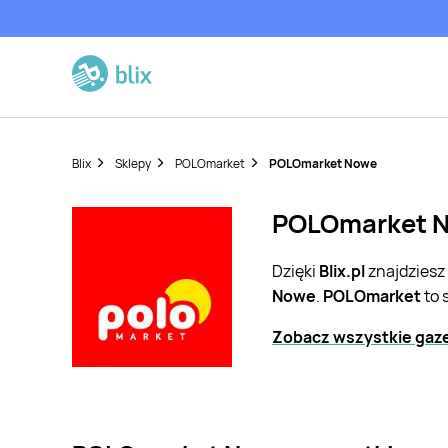
Blix
Sklepy
POLOmarket
POLOmarket Nowe
POLOmarket No
Dzięki
Blix.pl
znajdziesz
Nowe
.
POLOmarket
to 
Zobacz wszystkie gaz