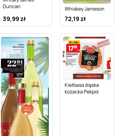
Duncan
Whiskey Jameson
39,99 zł
72,19 zł
Kiełbasa śląska
kozacka Pekpol