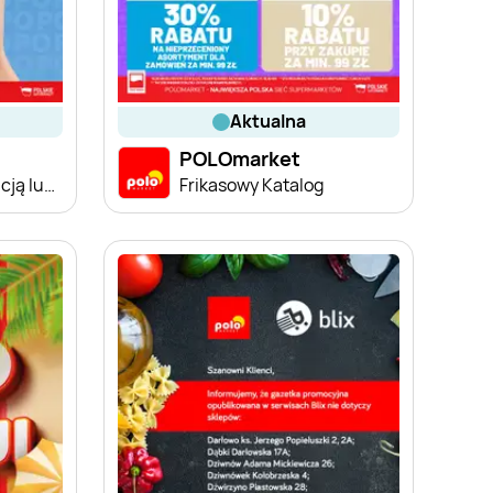
aktualna
POLOmarket
Kupuj taniej z aplikacją lub polokartą
Frikasowy Katalog