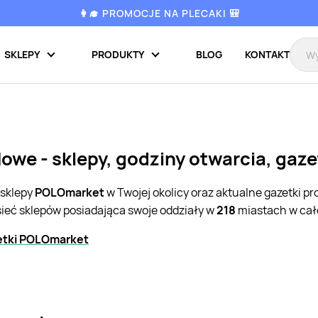
👩‍🎓 PROMOCJE NA PLECAKI 🎒
SKLEPY
PRODUKTY
BLOG
KONTAKT
we - sklepy, godziny otwarcia, gaz
 sklepy
POLOmarket
w Twojej okolicy oraz aktualne gazetki p
sieć sklepów posiadająca swoje oddziały w
218
miastach w całe
etki POLOmarket