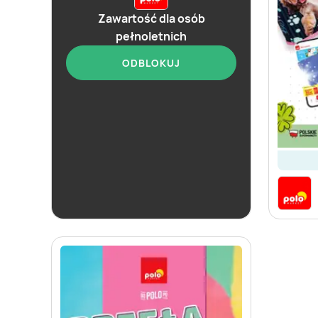
Zawartość dla osób
pełnoletnich
ODBLOKUJ
aktualna
POLOmarket
Katalog alkoholi