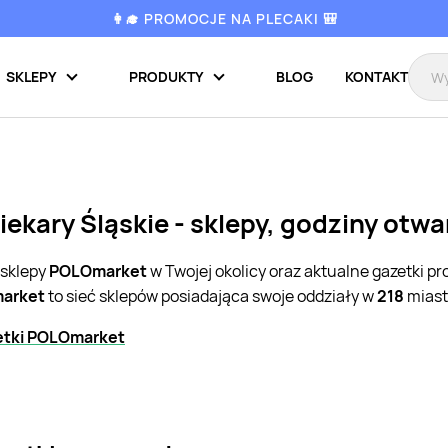
👩‍🎓 PROMOCJE NA PLECAKI 🎒
SKLEPY
PRODUKTY
BLOG
KONTAKT
ekary Śląskie - sklepy, godziny otwa
 sklepy
POLOmarket
w Twojej okolicy oraz aktualne gazetki p
arket
to sieć sklepów posiadająca swoje oddziały w
218
miast
etki POLOmarket