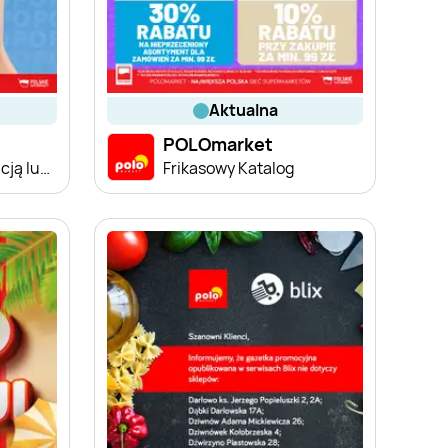
aktualna
POLOmarket
Kupuj taniej z aplikacją lub polokartą
Frikasowy Katalog