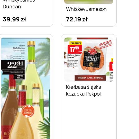
Duncan
Whiskey Jameson
39,99 zł
72,19 zł
Kiełbasa śląska
kozacka Pekpol