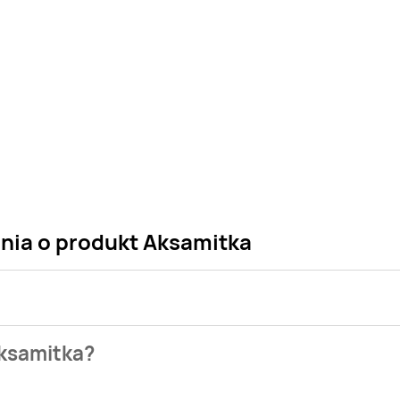
ania o produkt Aksamitka
 sklepu. Niestety nie posiadamy danych o aktualnych promocj
Aksamitka?
gazetek promocyjnych. Nie martw się! Gdy tylko pojawi się c