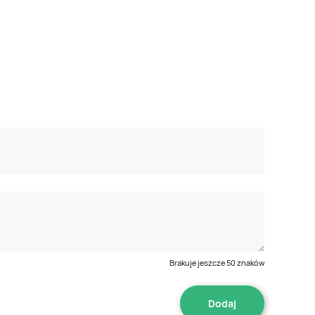
Brakuje jeszcze
50
znaków