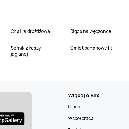
Chałka drożdżowa
Bigos na wędzonce
Sernik z kaszy
Omlet bananowy fit
jaglanej
Więcej o Blix
O nas
Współpraca