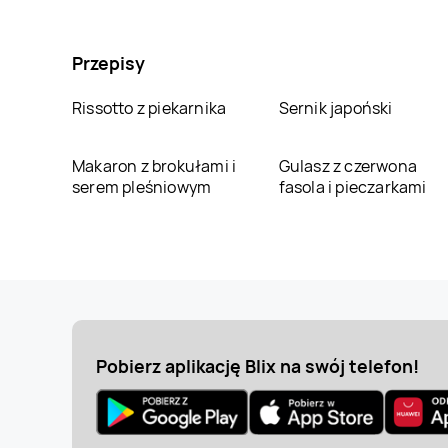
Przepisy
Rissotto z piekarnika
Sernik japoński
Makaron z brokułami i
Gulasz z czerwona
serem pleśniowym
fasola i pieczarkami
Pobierz aplikację Blix na swój telefon!