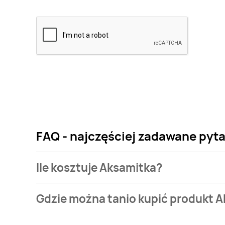
FAQ - najczęściej zadawane pyt
Ile kosztuje Aksamitka?
Cena produktu różni się w zależności od wybranego
Gdzie można tanio kupić produkt 
kosztuje od 7,39 zł do 11,99 zł.
Aksamitka aktualnie nie występuje w bazie naszych 