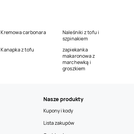
Kremowa carbonara
Naleśniki z tofu i
szpinakiem
Kanapka z tofu
zapiekanka
makaronowa z
marchewką i
groszkiem
Nasze produkty
Kupony i kody
Lista zakupów