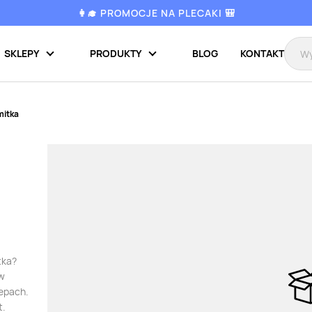
👩‍🎓 PROMOCJE NA PLECAKI 🎒
SKLEPY
PRODUKTY
BLOG
KONTAKT
mitka
tka?
 w
lepach.
t.