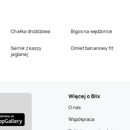
Chałka drożdżowa
Bigos na wędzonce
Sernik z kaszy
Omlet bananowy fit
jaglanej
Więcej o Blix
O nas
Współpraca