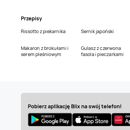
Przepisy
Rissotto z piekarnika
Sernik japoński
Makaron z brokułami i
Gulasz z czerwona
serem pleśniowym
fasola i pieczarkami
Pobierz aplikację Blix na swój telefon!