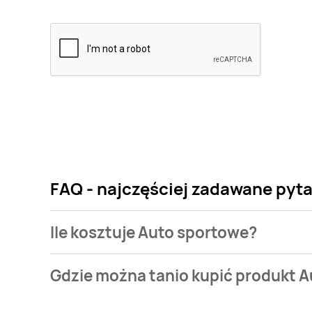
FAQ - najczęściej zadawane pyt
Ile kosztuje Auto sportowe?
Cena produktu różni się w zależności od wybranego
Gdzie można tanio kupić produkt 
sportowe kosztuje od 39,99 zł do 99,99 zł.
Auto sportowe aktualnie nie występuje w bazie nasz