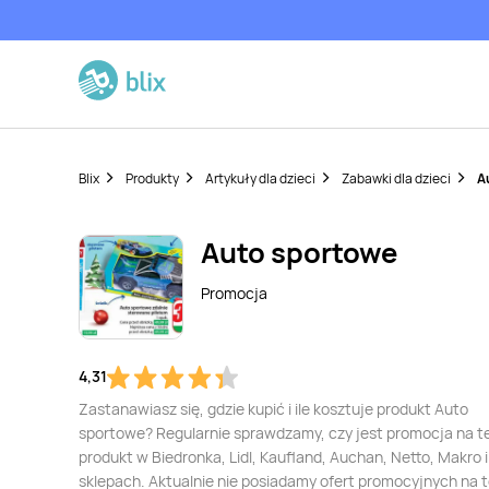
Blix
Produkty
Artykuły dla dzieci
Zabawki dla dzieci
A
Auto sportowe
Promocja
4,31
Zastanawiasz się, gdzie kupić i ile kosztuje produkt Auto
sportowe? Regularnie sprawdzamy, czy jest promocja na t
produkt w Biedronka, Lidl, Kaufland, Auchan, Netto, Makro i
sklepach. Aktualnie nie posiadamy ofert promocyjnych na 