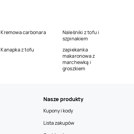
Kremowa carbonara
Naleśniki z tofu i
szpinakiem
Kanapka z tofu
zapiekanka
makaronowa z
marchewką i
groszkiem
Nasze produkty
Kupony i kody
Lista zakupów