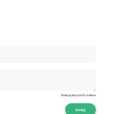
Brakuje jeszcze
50
znaków