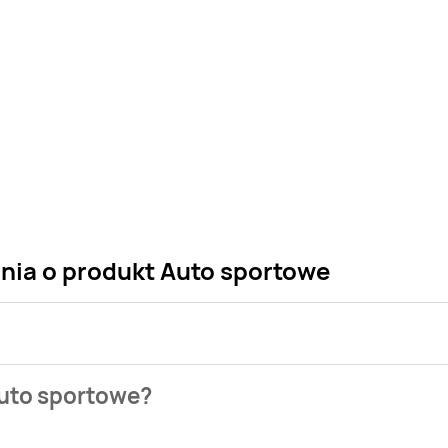
ania o produkt Auto sportowe
 sklepu. Niestety nie posiadamy danych o aktualnych promocj
Auto sportowe?
ych gazetek promocyjnych. Nie martw się! Gdy tylko pojawi s