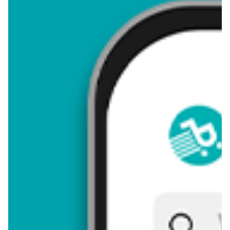
4,45
Zastanawiasz się, gdzie kupić i ile kosztuje produkt Biblia
ilustrowana? Regularnie sprawdzamy, czy jest promocja na
ten produkt w Biedronka, Lidl, Kaufland, Auchan, Netto, Makro i
innych sklepach. Aktualnie nie posiadamy ofert promocyjnych
na ten produkt.
Przeglądaj podobne oferty promocyjne do Biblia ilustrowana!
Biblia ilustrowana - zostaw opinię
Oceny (15), Opinie (0)
Zostaw pierwszy komentarz