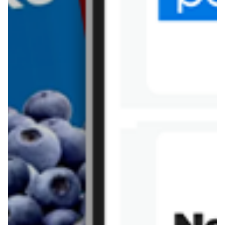
Tesco
Textil Market
Topaz
Żabka
Przepisy
Rissotto z piekarnika
Sernik japoński
Chałka drożdżowa
Bigos na wędzonce
Kremowa carbonara
Naleśniki z tofu i
szpinakiem
Makaron z brokułami i
Gulasz z czerwona
serem pleśniowym
fasola i pieczarkami