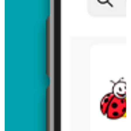
Brakuje jeszcze
50
znaków
Dodając opinię, akceptujesz
regulamin dodawania opinii
. Nie jesteś
anonimowy - Twoje IP jest przez nas zapisywane.