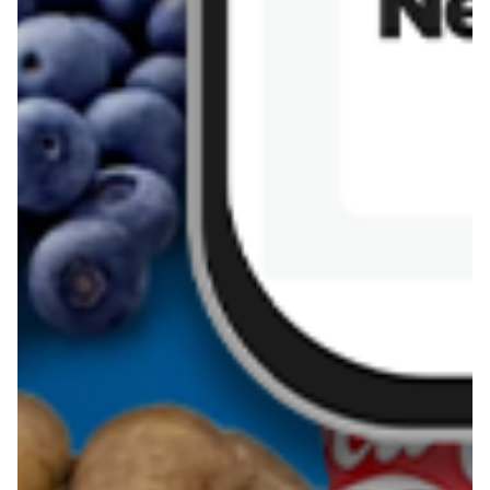
Sernik z kaszy jaglanej
Omlet bananowy fit
Kanapka z tofu
zapiekanka
makaronowa z
marchewką i groszkiem
Pobierz aplikację Blix na swój telefon!
Więcej o Blix
O nas
Współpraca
Polityka prywatności