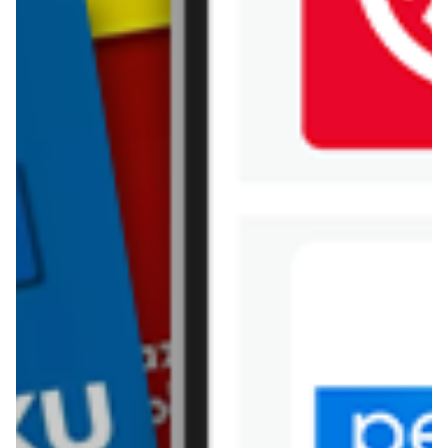
Jysk
Kaufland
Kik
Leroy Merlin
Lewiatan
Lidl
Media Expert
Mila
Mohito
Netto
Pepco
Polomarket
PSB Mrówka
Rossmann
Sinsay
Stokrotka