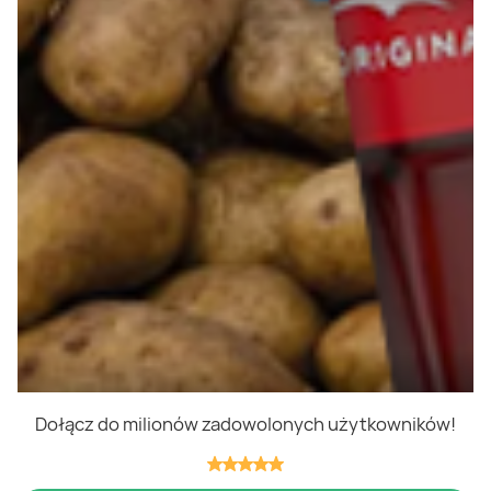
Polityka cookies
Regulamin
OWR
Kontakt
Nasze produkty
Kupony i kody
Lista zakupów
Cashback
Blix Ukraine
Dołącz do milionów zadowolonych użytkowników!
Niedziele handlowe