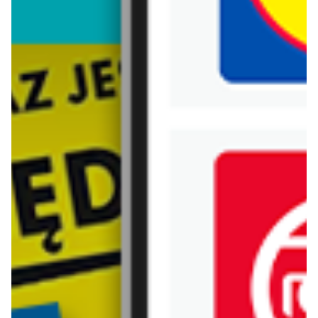
Biedronka
Bricoman
Bricomarche
Carrefour
Castorama
Delikatesy Centrum
Dino
Drogerie Natura
E.Leclerc
Empik
Hebe
Ikea
Intermarche
Jula