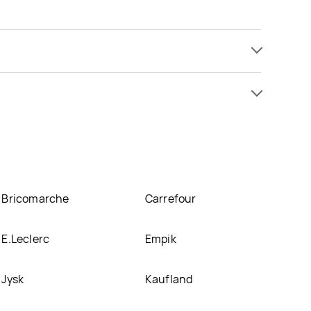
ż od 34,99 zł do 146,37 zł. Najtańsza oferta, jaką
ię w atrakcyjnej cenie w sklepach
Selgros
,
C&A
,
lanie nie posiadamy informacji o promocjach w
Bricomarche
Carrefour
E.Leclerc
Empik
Jysk
Kaufland