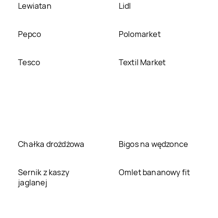
Lewiatan
Lidl
Pepco
Polomarket
Tesco
Textil Market
Chałka drożdżowa
Bigos na wędzonce
Sernik z kaszy
Omlet bananowy fit
jaglanej