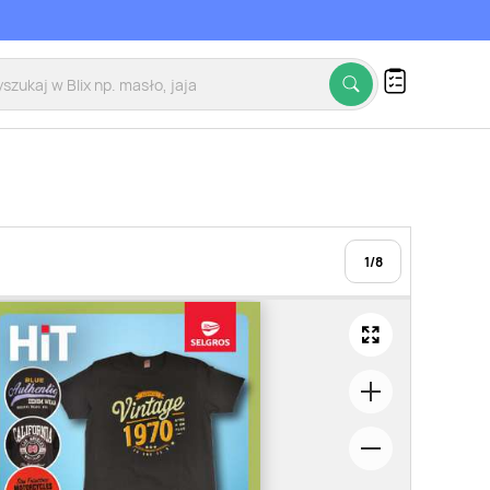
1
/
8