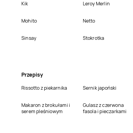
Kik
Leroy Merlin
Mohito
Netto
Sinsay
Stokrotka
Przepisy
Rissotto z piekarnika
Sernik japoński
Makaron z brokułami i
Gulasz z czerwona
serem pleśniowym
fasola i pieczarkami