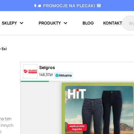
👩‍🎓 PROMOCJE NA PLECAKI 🎒
SKLEPY
PRODUKTY
BLOG
KONTAKT
-3xl
Selgros
146,37
zł
aktualna
na ten
 innych
n