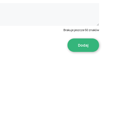
Brakuje jeszcze
50
znaków