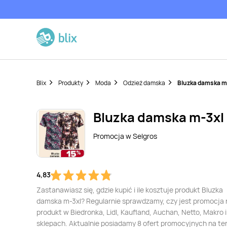
Blix
Produkty
Moda
Odzież damska
Bluzka damska m
Bluzka damska m-3xl
Promocja w
Selgros
4,83
Zastanawiasz się, gdzie kupić i ile kosztuje produkt Bluzka
damska m-3xl? Regularnie sprawdzamy, czy jest promocja 
produkt w Biedronka, Lidl, Kaufland, Auchan, Netto, Makro i
sklepach. Aktualnie posiadamy 8 ofert promocyjnych na te