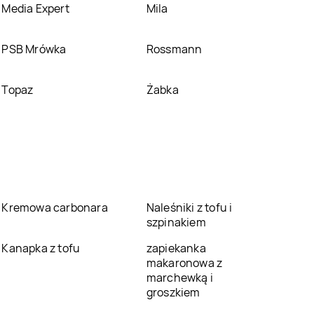
Media Expert
Mila
PSB Mrówka
Rossmann
Topaz
Żabka
Kremowa carbonara
Naleśniki z tofu i
szpinakiem
Kanapka z tofu
zapiekanka
makaronowa z
marchewką i
groszkiem