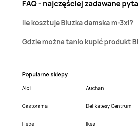
FAQ - najczęściej zadawane pyt
Ile kosztuje Bluzka damska m-3xl?
Cena produktu różni się w zależności od wybranego s
Gdzie można tanio kupić produkt B
mamy w naszej bazie jest z sieci
Selgros
. Bluzka da
Nie wiesz gdzie kupić produkt Bluzka damska m-3xl 
Tchibo
,
Carrefour
,
Carrefour Market
,
bonprix
. Op
nich.
Popularne sklepy
Aldi
Auchan
Castorama
Delikatesy Centrum
Hebe
Ikea