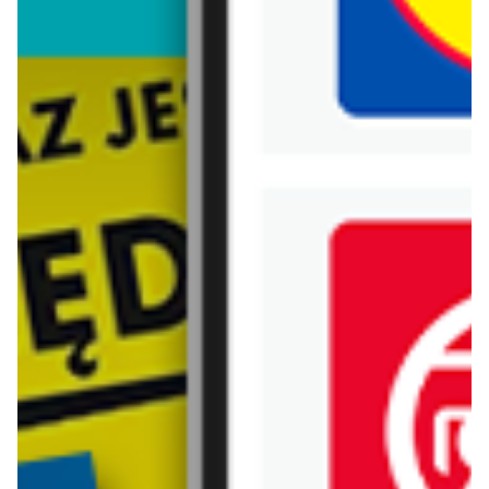
Biedronka
Bricoman
Bricomarche
Carrefour
Castorama
Delikatesy Centrum
Dino
Drogerie Natura
E.Leclerc
Empik
Hebe
Ikea
Intermarche
Jula
Jysk
Kaufland