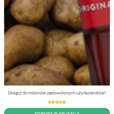
Polityka cookies
Regulamin
OWR
Kontakt
Nasze produkty
Kupony i kody
Lista zakupów
Cashback
Blix Ukraine
Dołącz do milionów zadowolonych użytkowników!
Niedziele handlowe
OTWÓRZ W APLIKACJI