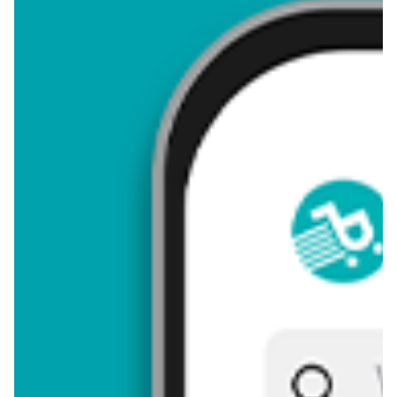
4,41
Zastanawiasz się, gdzie kupić i ile kosztuje produkt Chochla?
Regularnie sprawdzamy, czy jest promocja na ten produkt w
Biedronka, Lidl, Kaufland, Auchan, Netto, Makro i innych
sklepach. Aktualnie nie posiadamy ofert promocyjnych na ten
produkt.
Przeglądaj podobne oferty promocyjne do Chochla!
Chochla - zostaw opinię
Oceny (13), Opinie (0)
Zostaw pierwszy komentarz