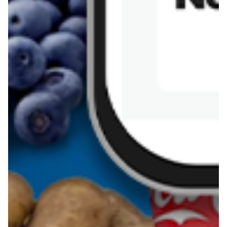
Kanapka z tofu
zapiekanka
makaronowa z
marchewką i groszkiem
Pobierz aplikację Blix na swój telefon!
Więcej o Blix
O nas
Współpraca
Polityka prywatności