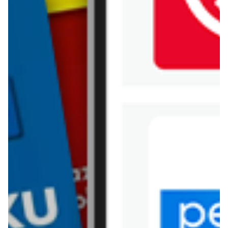
Kik
Leroy Merlin
Lewiatan
Lidl
Media Expert
Mila
Mohito
Netto
Pepco
Polomarket
PSB Mrówka
Rossmann
Sinsay
Stokrotka