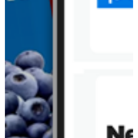
Tesco
Textil Market
Topaz
Żabka
Przepisy
Rissotto z piekarnika
Sernik japoński
Chałka drożdżowa
Bigos na wędzonce
Kremowa carbonara
Naleśniki z tofu i
szpinakiem
Makaron z brokułami i
Gulasz z czerwona
serem pleśniowym
fasola i pieczarkami
Sernik z kaszy jaglanej
Omlet bananowy fit