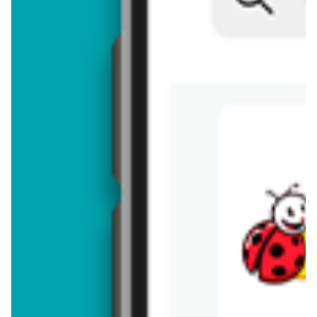
Brakuje jeszcze
50
znaków
Dodając opinię, akceptujesz
regulamin dodawania opinii
. Nie jesteś
anonimowy - Twoje IP jest przez nas zapisywane.