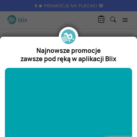
👩‍🎓 PROMOCJE NA PLECAKI 🎒
Produkty
Dom i ogród
Kuchnia i jadalnia
Chochla
Najnowsze promocje
Chochla
zawsze pod ręką w aplikacji Blix
Promocja
"/>
Aktualnie nie posiadamy oferty
na ten produkt.
ZOBACZ INNE OFERTY