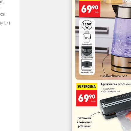
an,
t
zł!
 1.7 l