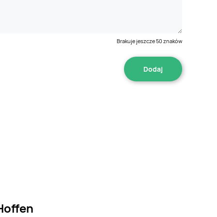
Brakuje jeszcze
50
znaków
Hoffen