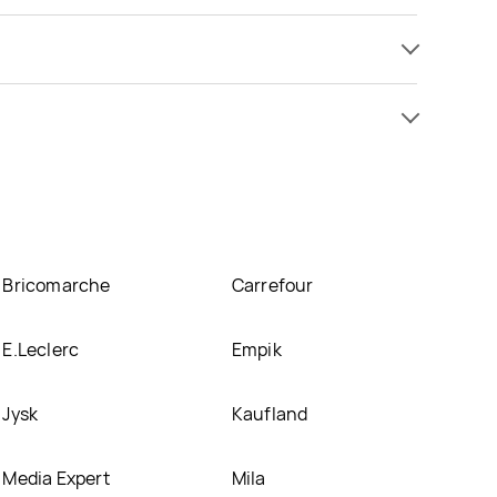
promocji już od 69,9 zł do 189 zł. Najtańsza oferta,
 ofertę
 l Hoffen znajduje się w atrakcyjnej cenie w
e posiadamy informacji o promocjach w nich.
Bricomarche
Carrefour
E.Leclerc
Empik
Jysk
Kaufland
Media Expert
Mila