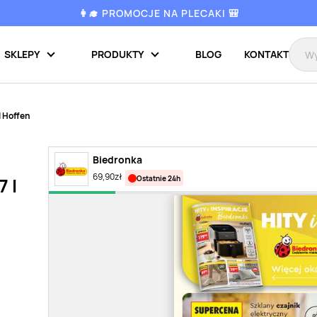
👩‍🎓 PROMOCJE NA PLECAKI 🎒
SKLEPY
PRODUKTY
BLOG
KONTAKT
l Hoffen
Biedronka
69,90
zł
ostatnie 24h
7 l