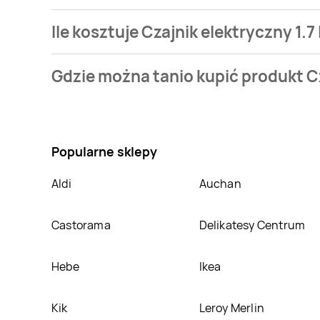
Ile kosztuje Czajnik elektryczny 1.7
Cena produktu różni się w zależności od wybranego sk
Gdzie można tanio kupić produkt Cz
jaką mamy w naszej bazie jest z sieci
Biedronka
. Cz
Nie wiesz gdzie kupić produkt Czajnik elektryczny 1.7
sklepach
Biedronka
,
Biedronka Home
. Oprócz teg
Popularne sklepy
Aldi
Auchan
Castorama
Delikatesy Centrum
Hebe
Ikea
Kik
Leroy Merlin