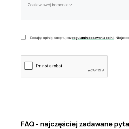
Dodając opinię, akceptujesz
regulamin dodawania opinii
. Nie jes
FAQ - najczęściej zadawane pytan