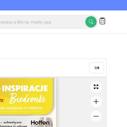
1
/
8