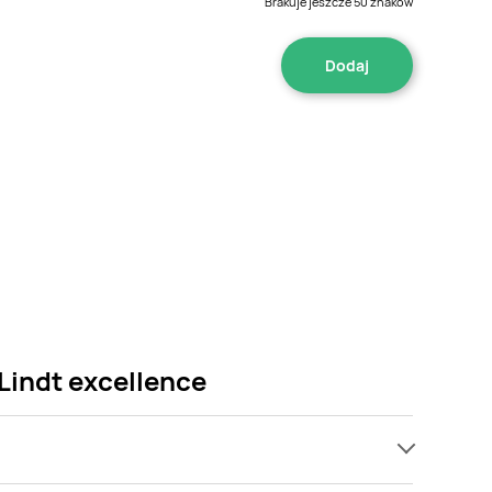
Brakuje jeszcze
50
znaków
Lindt excellence