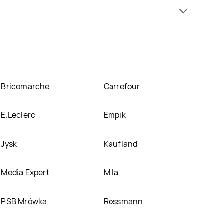
z kupić w promocji już . Najtańsza oferta, jaką
ofertę
xtra creamy Lindt excellence znajduje się w
ie posiadamy informacji o promocjach w nich.
Bricomarche
Carrefour
E.Leclerc
Empik
Jysk
Kaufland
Media Expert
Mila
PSB Mrówka
Rossmann