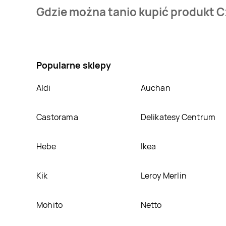
Cena produktu różni się w zależności od wybranego 
Gdzie można tanio kupić produkt C
mamy w naszej bazie jest z sieci
Carrefour
. Czekola
Nie wiesz gdzie kupić produkt Czekolada extra crea
atrakcyjnej cenie w sklepach
Carrefour
. Oprócz te
Popularne sklepy
Aldi
Auchan
Castorama
Delikatesy Centrum
Hebe
Ikea
Kik
Leroy Merlin
Mohito
Netto