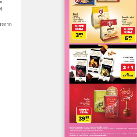
an,
tę
creamy