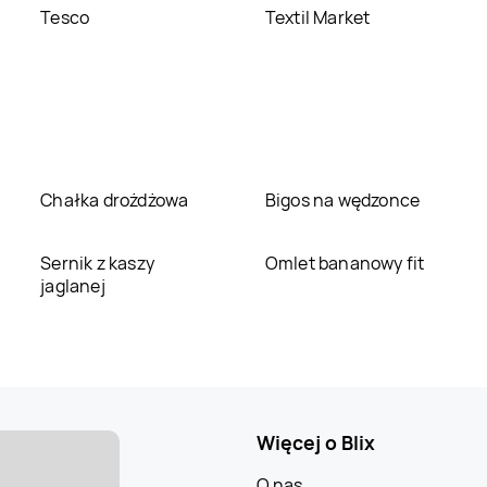
Tesco
Textil Market
Chałka drożdżowa
Bigos na wędzonce
Sernik z kaszy
Omlet bananowy fit
jaglanej
Więcej o Blix
O nas