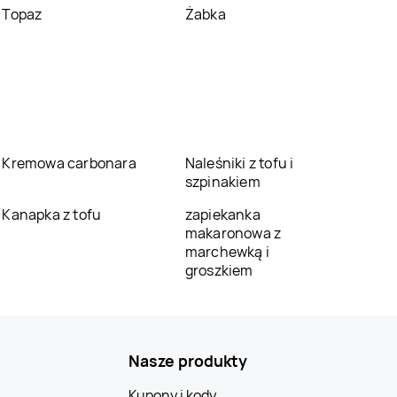
Topaz
Żabka
Kremowa carbonara
Naleśniki z tofu i
szpinakiem
Kanapka z tofu
zapiekanka
makaronowa z
marchewką i
groszkiem
Nasze produkty
Kupony i kody