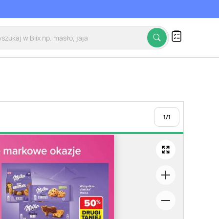
1
/
1