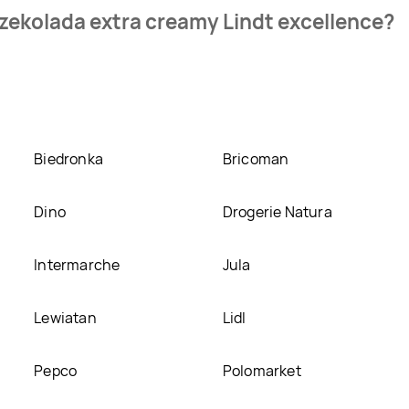
sklepu. Produkt Czekolada extra creamy Lindt excellence możes
zekolada extra creamy Lindt excellence?
da extra creamy Lindt excellence kosztuje aktualnie .
Zobacz 
my Lindt excellence w promocji? Aktualnie produkt Czekolada e
go produkt można kupić w innych sklepach, jednak aktulanie n
Biedronka
Bricoman
Dino
Drogerie Natura
Intermarche
Jula
Lewiatan
Lidl
Pepco
Polomarket