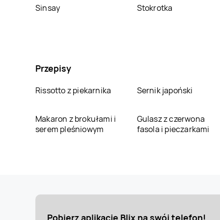
Sinsay
Stokrotka
Przepisy
Rissotto z piekarnika
Sernik japoński
Makaron z brokułami i
Gulasz z czerwona
serem pleśniowym
fasola i pieczarkami
Pobierz aplikację Blix na swój telefon!