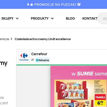
👩‍🎓 PROMOCJE NA PLECAKI 🎒
SKLEPY
PRODUKTY
BLOG
KONTAKT
ernicze
Czekolada extra creamy Lindt excellence
Carrefour
zł
aktualna
amy
ada
y jest