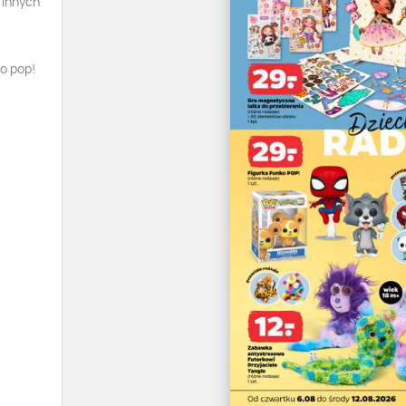
 innych
ko pop!