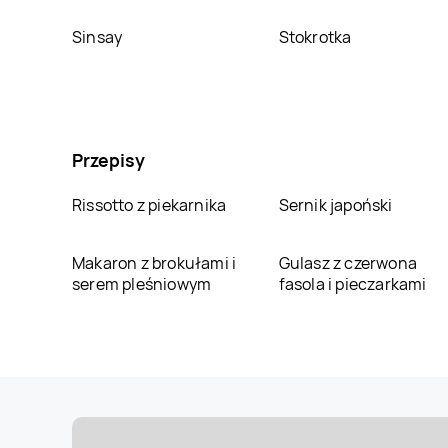
Sinsay
Stokrotka
Przepisy
Rissotto z piekarnika
Sernik japoński
Makaron z brokułami i
Gulasz z czerwona
serem pleśniowym
fasola i pieczarkami