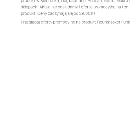
produkt w Biedronka, Lidl, Kaufland, Auchan, Netto, Makro i
sklepach. Aktualnie posiadamy 1 ofertę promocyjną na ten
produkt. Ceny zaczynają się od 29,00zł!
Przeglądaj oferty promocyjne na produkt Figurka joker Fun