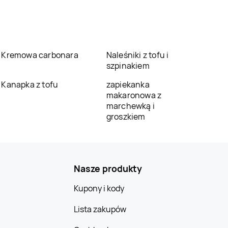
Kremowa carbonara
Naleśniki z tofu i
szpinakiem
Kanapka z tofu
zapiekanka
makaronowa z
marchewką i
groszkiem
Nasze produkty
Kupony i kody
Lista zakupów