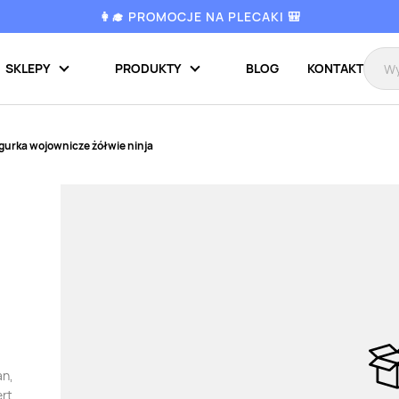
👩‍🎓 PROMOCJE NA PLECAKI 🎒
SKLEPY
PRODUKTY
BLOG
KONTAKT
igurka wojownicze żółwie ninja
an,
ert