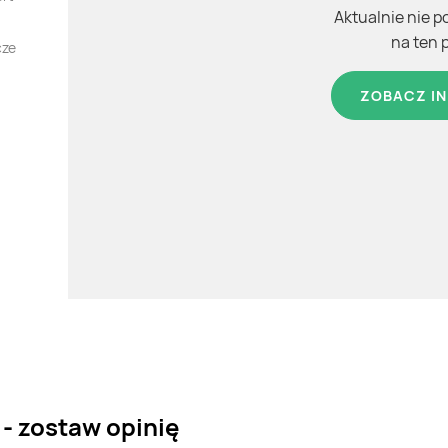
Aktualnie nie p
na ten 
cze
ZOBACZ IN
 - zostaw opinię