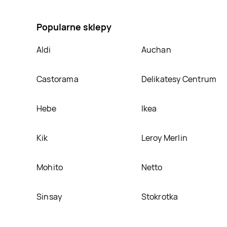
wojownicze żółwie ninja, umieścimy ją na naszej str
Popularne sklepy
Aldi
Auchan
Castorama
Delikatesy Centrum
Hebe
Ikea
Kik
Leroy Merlin
Mohito
Netto
Sinsay
Stokrotka