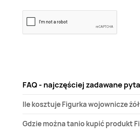
FAQ - najczęściej zadawane pyta
Ile kosztuje Figurka wojownicze żół
Cena produktu różni się w zależności od wybranego
Gdzie można tanio kupić produkt F
wojownicze żółwie ninja kosztuje od 24,99 zł do 49,9
Figurka wojownicze żółwie ninja aktualnie nie wyst