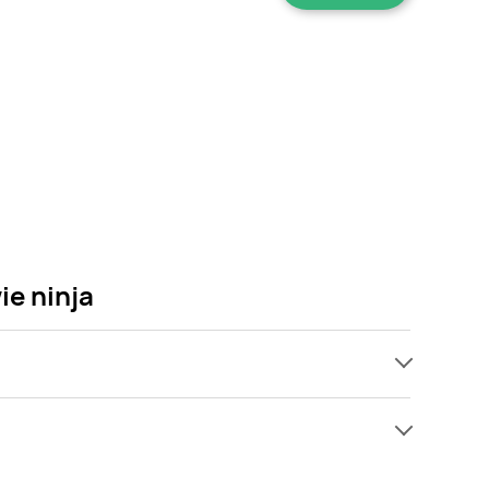
ie ninja
ach, jednak wśród archiwalnych ofert Figurka
y tylko pojawi się ciekawa promocja na Figurka