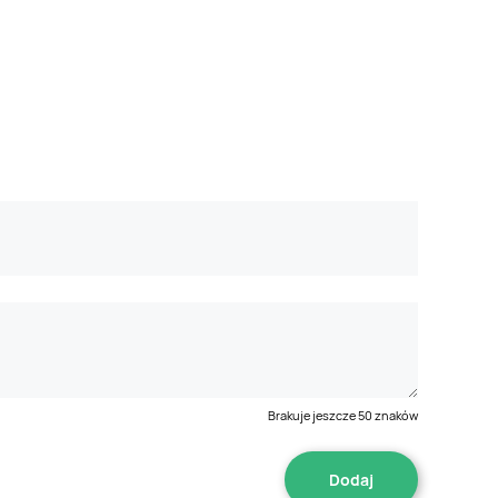
Brakuje jeszcze
50
znaków