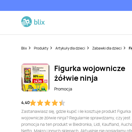
Blix
Produkty
Artykuły dla dzieci
Zabawki dla dzieci
F
Figurka wojownicze
żółwie ninja
Promocja
4,40
Zastanawiasz się, gdzie kupić i ile kosztuje produkt Figurka
wojownicze żółwie ninja? Regularnie sprawdzamy, czy jest
promocja na ten produkt w Biedronka, Lidl, Kaufland, Auch
Netto, Makro i innych sklepach. Aktualnie nie posiadamy of