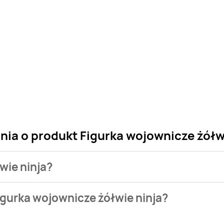
nia o produkt Figurka wojownicze żółw
wie ninja?
 sklepu. Niestety nie posiadamy danych o aktualnych promocj
igurka wojownicze żółwie ninja?
9 zł.
ępuje w bazie naszych gazetek promocyjnych. Nie martw się! Gd