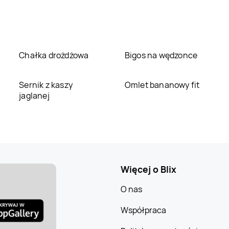
Chałka drożdżowa
Bigos na wędzonce
Sernik z kaszy
Omlet bananowy fit
jaglanej
Więcej o Blix
O nas
Współpraca