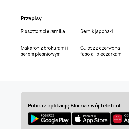
Przepisy
Rissotto z piekarnika
Sernik japoński
Makaron z brokułami i
Gulasz z czerwona
serem pleśniowym
fasola i pieczarkami
Pobierz aplikację Blix na swój telefon!