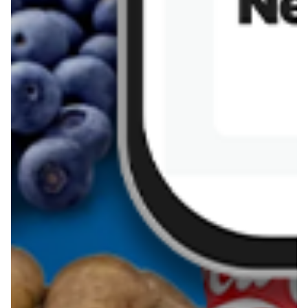
Sernik z kaszy jaglanej
Omlet bananowy fit
Kanapka z tofu
zapiekanka
makaronowa z
marchewką i groszkiem
Pobierz aplikację Blix na swój telefon!
Więcej o Blix
O nas
Współpraca
Polityka prywatności