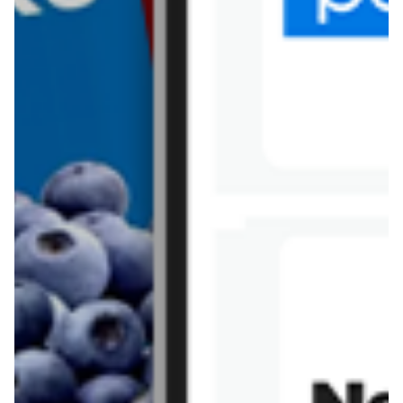
Tesco
Textil Market
Topaz
Żabka
Przepisy
Rissotto z piekarnika
Sernik japoński
Chałka drożdżowa
Bigos na wędzonce
Kremowa carbonara
Naleśniki z tofu i
szpinakiem
Makaron z brokułami i
Gulasz z czerwona
serem pleśniowym
fasola i pieczarkami