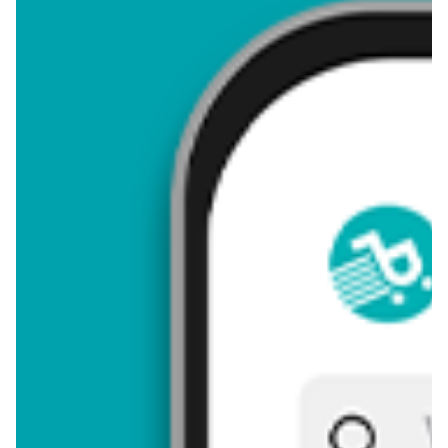
4,37
Zastanawiasz się, gdzie kupić i ile kosztuje produkt Jabłka do
pieczenia? Regularnie sprawdzamy, czy jest promocja na ten
produkt w Biedronka, Lidl, Kaufland, Auchan, Netto, Makro i
innych sklepach. Aktualnie nie posiadamy ofert promocyjnych
na ten produkt.
Przeglądaj podobne oferty promocyjne do Jabłka do pieczenia!
Jabłka do pieczenia - zostaw opinię
Oceny (14), Opinie (0)
Zostaw pierwszy komentarz