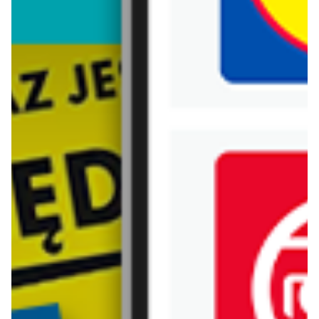
Biedronka
Bricoman
Bricomarche
Carrefour
Castorama
Delikatesy Centrum
Dino
Drogerie Natura
E.Leclerc
Empik
Hebe
Ikea
Intermarche
Jula