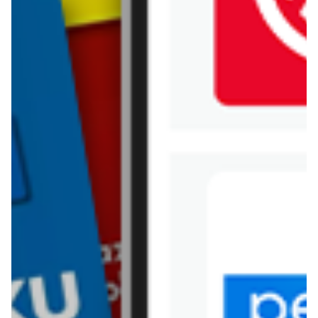
Jysk
Kaufland
Kik
Leroy Merlin
Lewiatan
Lidl
Media Expert
Mila
Mohito
Netto
Pepco
Polomarket
PSB Mrówka
Rossmann
Sinsay
Stokrotka