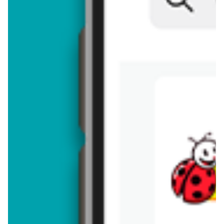
Brakuje jeszcze
50
znaków
Dodając opinię, akceptujesz
regulamin dodawania opinii
. Nie jesteś
anonimowy - Twoje IP jest przez nas zapisywane.