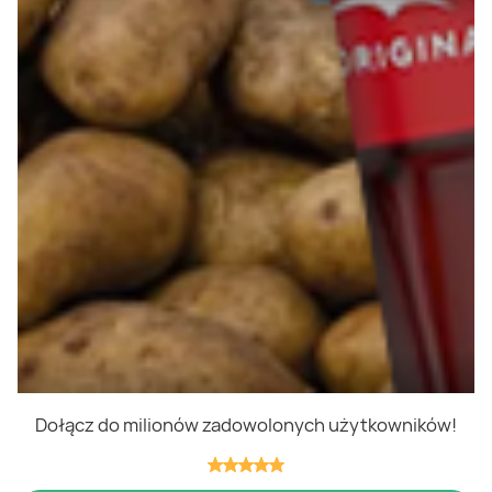
Polityka cookies
Regulamin
OWR
Kontakt
Nasze produkty
Kupony i kody
Lista zakupów
Cashback
Blix Ukraine
Dołącz do milionów zadowolonych użytkowników!
Niedziele handlowe