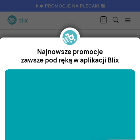
👩‍🎓 PROMOCJE NA PLECAKI 🎒
Produkty
Artykuły spożywcze
Owoce
Jabłka do pieczenia
Najnowsze promocje
Jabłka do pieczenia
zawsze pod ręką w aplikacji Blix
Promocja
"/>
Aktualnie nie posiadamy oferty
na ten produkt.
ZOBACZ INNE OFERTY