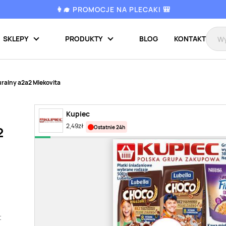
👩‍🎓 PROMOCJE NA PLECAKI 🎒
SKLEPY
PRODUKTY
BLOG
KONTAKT
uralny a2a2 Mlekovita
Kupiec
2,49
zł
ostatnie 24h
2
t