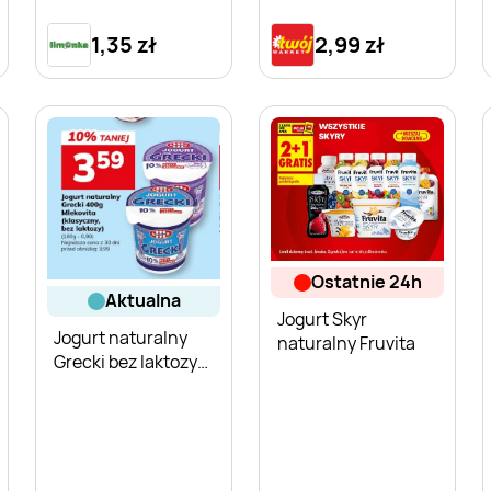
1,35 zł
2,99 zł
ostatnie 24h
aktualna
Jogurt Skyr
Jogurt naturalny
naturalny Fruvita
Grecki bez laktozy
Mlekovita