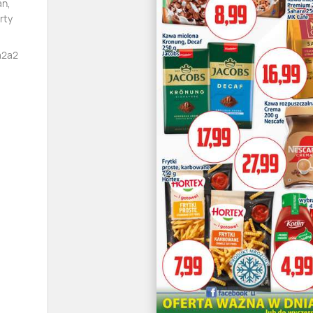
an,
rty
a2a2