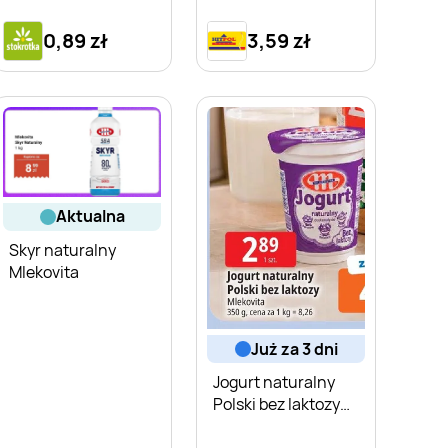
0,89 zł
3,59 zł
aktualna
Skyr naturalny
Mlekovita
już za 3 dni
Jogurt naturalny
Polski bez laktozy
Mlekovita