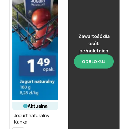
aktualna
Zawartość dla
osób
Jogurt pitny
pełnoletnich
naturalny Mlekovita
Polski
ODBLOKUJ
aktualna
Jogurt naturalny
Kanka