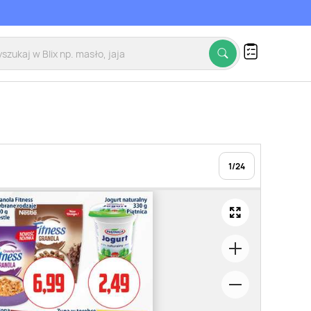
1
/
24