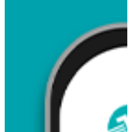
Netto, Makro i innych sklepach. Aktualnie posiadamy 5 ofert
promocyjnych na ten produkt. Ceny zaczynają się od 1,59zł!
Przeglądaj oferty promocyjne na produkt Jogurt owoce leśne
Zott jogobella
Jogurt owoce leśne Zott jogobella
promocje w sklepach - znajdź ofertę dla
siebie!
już za 1 dzień
Jogurt owocowy Zott
Jogobella