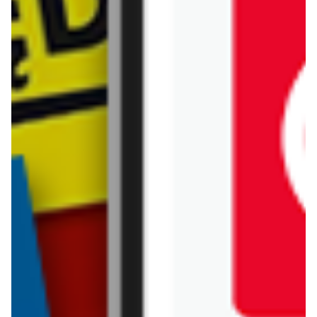
FAQ - najczęściej zadawane pytania o
produkt Jogurt owoce leśne Zott jogobella
Ile kosztuje Jogurt owoce leśne Zott
jogobella?
Cena produktu różni się w zależności od wybranego
Gdzie można tanio kupić produkt Jogurt
sklepu. Produkt Jogurt owoce leśne Zott jogobella
owoce leśne Zott jogobella?
możesz kupić w promocji już . Najtańsza oferta, jaką
mamy w naszej bazie jest z sieci
Stokrotka
. Jogurt
Nie wiesz gdzie kupić produkt Jogurt owoce leśne Zott
owoce leśne Zott jogobella kosztuje aktualnie .
Zobacz
jogobella w promocji? Aktualnie produkt Jogurt owoce
Popularne sklepy
ofertę
leśne Zott jogobella znajduje się w atrakcyjnej cenie w
sklepach
Aldi
Stokrotka
,
Carrefour Market
Auchan
,
Carrefour
.
Oprócz tego produkt można kupić w innych sklepach,
jednak aktulanie nie posiadamy informacji o
Biedronka
Bricoman