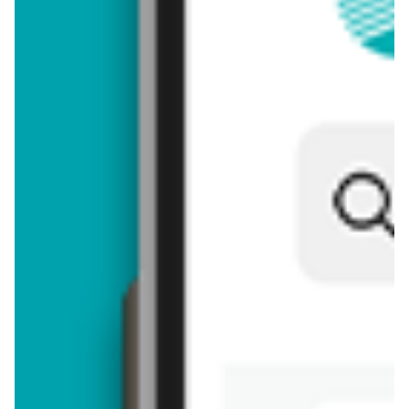
aktualna
Jogurt owocowy Zott
Jogobella
1,59 zł
ZOBACZ
już za 1 dzień
już za 1 dzień
Jogurt owocowy Zott
Jogurt typu skyr owocowy
Jogobella
Zott Jogobella