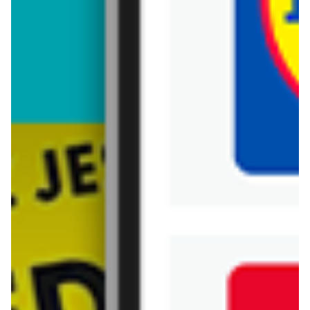
Brakuje jeszcze
50
znaków
Dodając opinię, akceptujesz
regulamin dodawania opinii
. Nie jesteś
anonimowy - Twoje IP jest przez nas zapisywane.