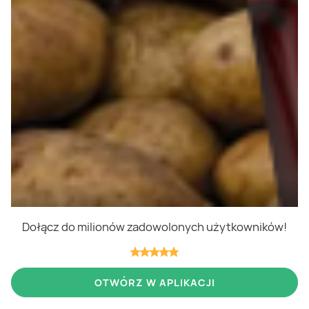
Regulamin
OWR
Kontakt
Nasze produkty
Kupony i kody
Lista zakupów
Cashback
Blix Ukraine
Dołącz do milionów zadowolonych użytkowników!
Niedziele handlowe
OTWÓRZ W APLIKACJI
Wszystkie prawa zastrzeżone 2026