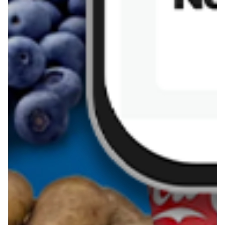
Kanapka z tofu
zapiekanka
makaronowa z
marchewką i groszkiem
Pobierz aplikację Blix na swój telefon!
Więcej o Blix
O nas
Współpraca
Polityka prywatności