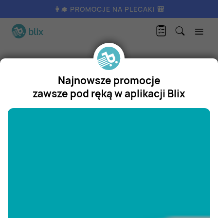
👩‍🎓 PROMOCJE NA PLECAKI 🎒
Produkty
Dom i ogród
Wyposażenie ogrodu
Kalanchoe
Najnowsze promocje
Kalanchoe
zawsze pod ręką w aplikacji Blix
Promocja
"/>
Aktualnie nie posiadamy oferty
na ten produkt.
ZOBACZ INNE OFERTY