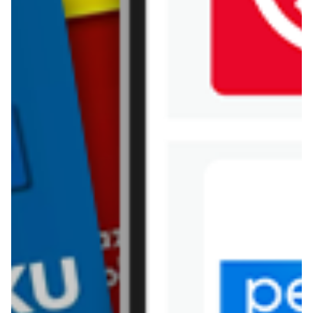
Kik
Leroy Merlin
Lewiatan
Lidl
Media Expert
Mila
Mohito
Netto
Pepco
Polomarket
PSB Mrówka
Rossmann
Sinsay
Stokrotka