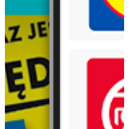
Biedronka
Bricoman
Bricomarche
Carrefour
Castorama
Delikatesy Centrum
Dino
Drogerie Natura
E.Leclerc
Empik
Hebe
Ikea
Intermarche
Jula
Jysk
Kaufland