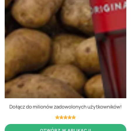
Polityka cookies
Regulamin
OWR
Kontakt
Nasze produkty
Kupony i kody
Lista zakupów
Cashback
Blix Ukraine
Dołącz do milionów zadowolonych użytkowników!
Niedziele handlowe
OTWÓRZ W APLIKACJI