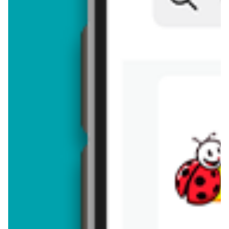
Brakuje jeszcze
50
znaków
Dodając opinię, akceptujesz
regulamin dodawania opinii
. Nie jesteś
anonimowy - Twoje IP jest przez nas zapisywane.