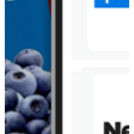
Tesco
Textil Market
Topaz
Żabka
Przepisy
Rissotto z piekarnika
Sernik japoński
Chałka drożdżowa
Bigos na wędzonce
Kremowa carbonara
Naleśniki z tofu i
szpinakiem
Makaron z brokułami i
Gulasz z czerwona
serem pleśniowym
fasola i pieczarkami
Sernik z kaszy jaglanej
Omlet bananowy fit