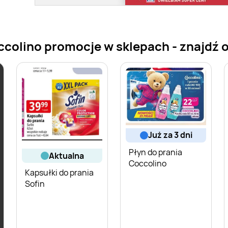
colino promocje w sklepach - znajdź of
już za 3 dni
Płyn do prania
aktualna
Coccolino
Kapsułki do prania
Sofin