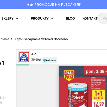
👩‍🎓 PROMOCJE NA PLECAKI 🎒
SKLEPY
PRODUKTY
BLOG
KONTAKT
 prania
Kapsułki do prania 3w1 color Coccolino
Aldi
39,99
zł
aktualna
w1
i do
st