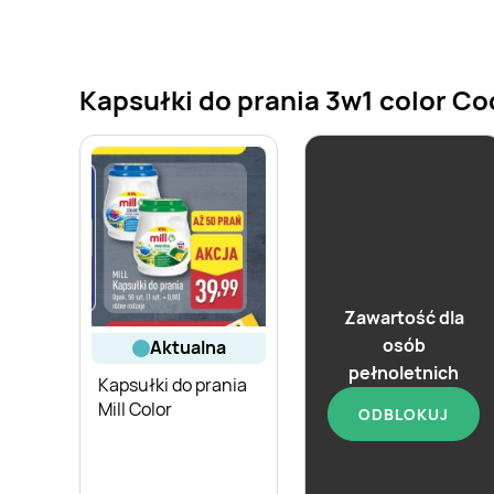
Kapsułki do prania 3w1 color Coc
Zawartość dla
osób
aktualna
aktualna
pełnoletnich
Kapsułki do prania
Kapsułki do prania
Mill Color
ODBLOKUJ
Cleox