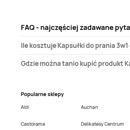
FAQ - najczęściej zadawane pyta
Ile kosztuje Kapsułki do prania 3w1
Cena produktu różni się w zależności od wybranego s
Gdzie można tanio kupić produkt K
Najtańsza oferta, jaką mamy w naszej bazie jest z si
Nie wiesz gdzie kupić produkt Kapsułki do prania 3w
cenie w sklepach
Aldi
,
Selgros
,
Leclerc
,
Drogerie K
produkt można kupić w innych sklepach, jednak akt
Popularne sklepy
Aldi
Auchan
Castorama
Delikatesy Centrum