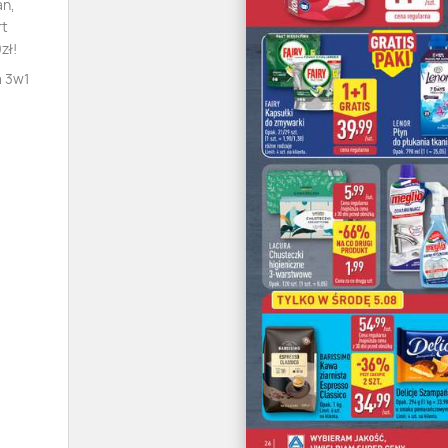
an,
rt
zł!
a 3w1