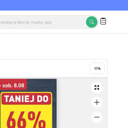
1
/
14