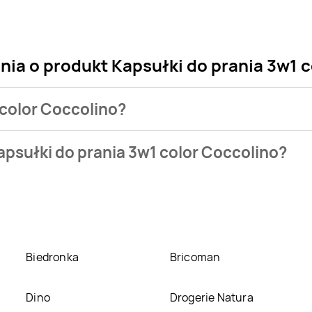
nia o produkt Kapsułki do prania 3w1 
 color Coccolino?
klepu. Produkt Kapsułki do prania 3w1 color Coccolino możesz 
apsułki do prania 3w1 color Coccolino?
eci
Aldi
. Kapsułki do prania 3w1 color Coccolino kosztuje aktual
1 color Coccolino w promocji? Aktualnie produkt Kapsułki do p
oliber
,
Carrefour
,
Delikatesy Centrum
,
ABC
,
Groszek
,
Lidl
,
C
ulanie nie posiadamy informacji o promocjach w nich.
Biedronka
Bricoman
Dino
Drogerie Natura