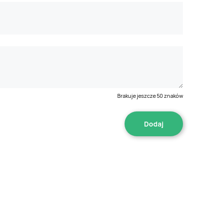
Brakuje jeszcze
50
znaków