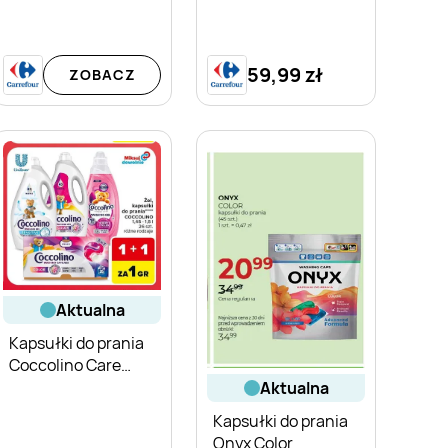
59,99 zł
ZOBACZ
aktualna
Kapsułki do prania
Coccolino Care
Color
aktualna
Kapsułki do prania
Onyx Color